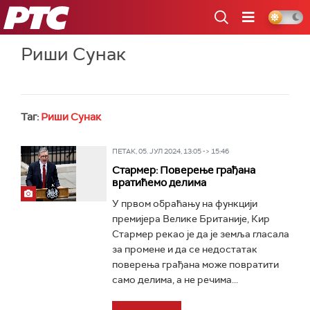
РТС
Риши Сунак
Таг:
Риши Сунак
ПЕТАК, 05. ЈУЛ 2024, 13:05 -> 15:46
Стармер: Поверење грађана
вратићемо делима
У првом обраћању на функцији
премијера Велике Британије, Кир
Стармер рекао је да је земља гласала
за промене и да се недостатак
поверења грађана може повратити
само делима, а не речима...