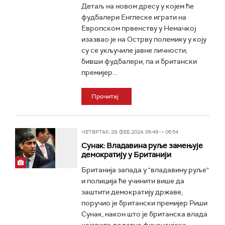
Детаљ на новом дресу у којем ће
фудбалери Енглеске играти на
Европском првенству у Немачкој
изазвао је на Острву полемику у коју
су се укључиле јавне личности,
бивши фудбалери, па и британски
премијер...
Прочитај
ЧЕТВРТАК, 29. ФЕБ 2024, 06:49 -> 06:54
Сунак: Владавина руље замењује
демократију у Британији
Британија запада у "владавину руље"
и полиција ће учинити више да
заштити демократију државе,
поручио је британски премијер Риши
Сунак, након што је британска влада