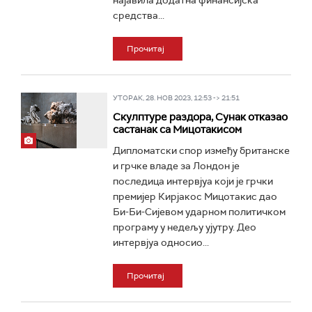
најавила додатна финансијска
средства...
Прочитај
УТОРАК, 28. НОВ 2023, 12:53 -> 21:51
Скулптуре раздора, Сунак отказао
састанак са Мицотакисом
Дипломатски спор између британске
и грчке владе за Лондон је
последица интервјуа који је грчки
премијер Кирјакос Мицотакис дао
Би-Би-Сијевом ударном политичком
програму у недељу ујутру. Део
интервјуа односио...
Прочитај