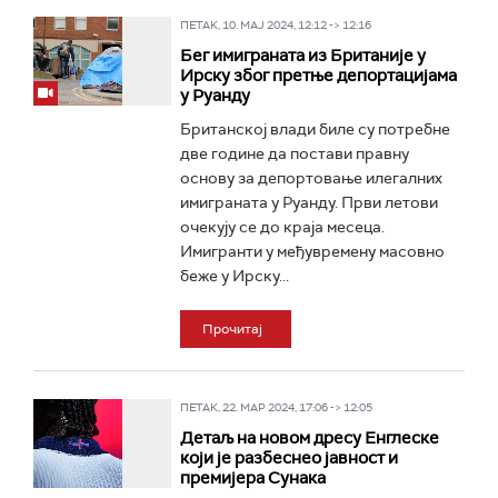
ПЕТАК, 10. МАЈ 2024, 12:12 -> 12:16
Бег имиграната из Британије у
Ирску због претње депортацијама
у Руанду
Британској влади биле су потребне
две године да постави правну
основу за депортовање илегалних
имиграната у Руанду. Први летови
очекују се до краја месеца.
Имигранти у међувремену масовно
беже у Ирску...
Прочитај
ПЕТАК, 22. МАР 2024, 17:06 -> 12:05
Детаљ на новом дресу Енглеске
који је разбеснео јавност и
премијера Сунака