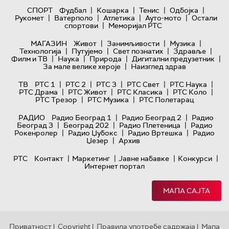
|
|
|
|
СПОРТ
Фудбал
Кошарка
Тенис
Одбојка
|
|
|
|
Рукомет
Ватерполо
Атлетика
Ауто-мото
Остали
|
спортови
Меморијал РТС
|
|
|
МАГАЗИН
Живот
Занимљивости
Музика
|
|
|
|
Технологијa
Путујемо
Свет познатих
Здравље
|
|
|
|
Филм и ТВ
Наука
Природа
Дигитални предузетник
|
За мале велике хероје
Наизглед здрав
|
|
|
|
|
ТВ
РТС 1
РТС 2
РТС 3
РТС Свет
РТС Наука
|
|
|
|
РТС Драма
РТС Живот
РТС Класика
РТС Коло
|
|
РТС Трезор
РТС Музика
РТС Полетарац
|
|
РАДИО
Радио Београд 1
Радио Београд 2
Радио
|
|
|
Београд 3
Београд 202
Радио Плетеница
Радио
|
|
|
Рокенролер
Радио Џубокс
Радио Вртешка
Радио
|
Џезер
Архив
|
|
|
|
РТС
Контакт
Маркетинг
Јавне набавке
Конкурси
Интернет портал
МАПА САЈТА
Приватност
Copyright
Правила употребе садржаја
Мапа
|
|
|