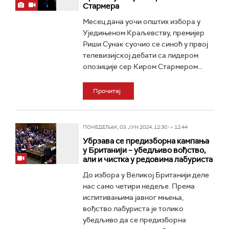
Стармера
Месец дана уочи општих избора у
Уједињеном Краљевству, премијер
Риши Сунак суочио се синоћ у првој
телевизијској дебати са лидером
опозиције сер Киром Стармером...
Прочитај
ПОНЕДЕЉАК, 03. ЈУН 2024, 12:30 -> 12:44
Убрзава се предизборна кампања
у Британији – убедљиво вођство,
али и чистка у редовима лабуриста
До избора у Великој Британији деле
нас само четири недеље. Према
испитивањима јавног мњења,
вођство лабуриста је толико
убедљиво да се предизборна