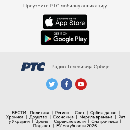
Преузмите РТС мобилну апликацију
Радио Телевизија Србије
|
|
|
|
ВЕСТИ
Политика
Регион
Свет
Србија данас
|
|
|
|
Хроника
Друштво
Економија
Мерила времена
Рат
|
|
|
|
у Украјини
Време
Сервисне вести
Сматрачница
|
Подкаст
ЕУ могућности 2026