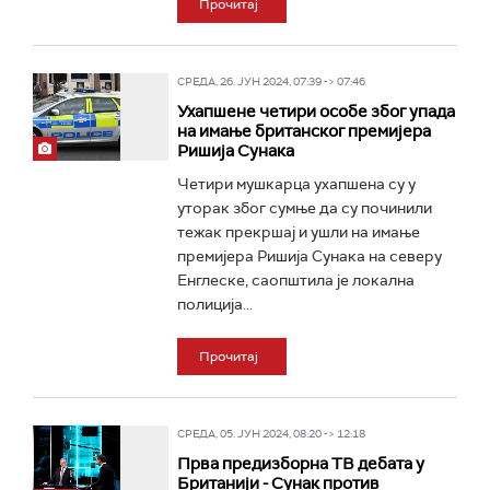
Прочитај
СРЕДА, 26. ЈУН 2024, 07:39 -> 07:46
Ухапшене четири особе због упада
на имање британског премијера
Ришија Сунака
Четири мушкарца ухапшена су у
уторак због сумње да су починили
тежак прекршај и ушли на имање
премијера Ришија Сунака на северу
Енглеске, саопштила је локална
полиција...
Прочитај
СРЕДА, 05. ЈУН 2024, 08:20 -> 12:18
Прва предизборна ТВ дебата у
Британији - Сунак против