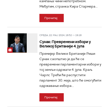
кампања чини непотребном.
Међутим, странка Кира Стармера...
Прочитај
СРЕДА, 22. МАЈ 2024, 18:52 -> 19:18
Сунак: Превремени избори у
Великој Британији 4. јула
Премијер Велике Британије Риши
Сунак саопштио је да ће се
превремени парламентарни избори у
тој земљи одржати 4. јула. Краљ
Чарлс Трећи ће распустити
парламент 30. маја, што ће омогућити
одржавање избора...
Прочитај