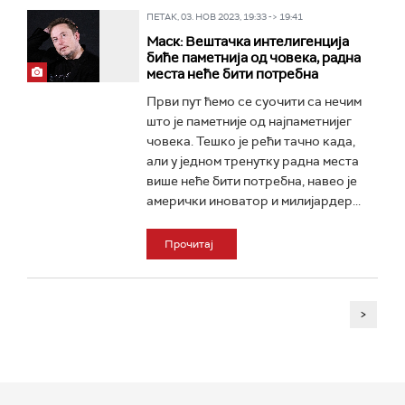
ПЕТАК, 03. НОВ 2023, 19:33 -> 19:41
Маск: Вештачка интелигенција
биће паметнија од човека, радна
места неће бити потребна
Први пут ћемо се суочити са нечим
што је паметније од најпаметнијег
човека. Тешко је рећи тачно када,
али у једном тренутку радна места
више неће бити потребна, навео је
амерички иноватор и милијардер...
Прочитај
>