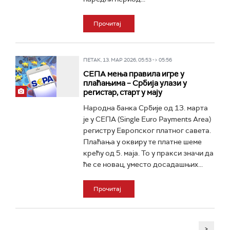
Прочитај
ПЕТАК, 13. МАР 2026, 05:53 -> 05:56
СЕПА мења правила игре у
плаћањима – Србија улази у
регистар, старт у мају
Народна банка Србије од 13. марта
је у СЕПА (Single Euro Payments Area)
регистру Европског платног савета.
Плаћања у оквиру те платне шеме
крећу од 5. маја. То у пракси значи да
ће се новац, уместо досадашњих...
Прочитај
>