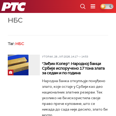
РТС
НБС
Таг:
НБС
УТОРАК, 28. ЈУЛ 2026, 14:17 -> 14:53
"Зиђин Копер": Народној банци
Србије испоручено 17 тона злата
за седам и по година
Народна банка откупљује понуђено
злато, које остаје у Србији као део
националних златних резерви. Тек
уколико не би искористила своје
право прече куповине, што се
никада до сада није десило, злато би
могло...