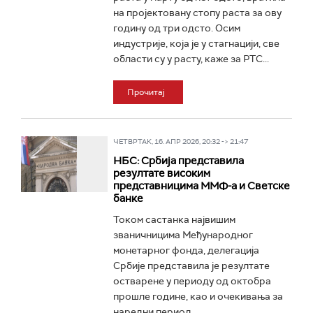
на пројектовану стопу раста за ову
годину од три одсто. Осим
индустрије, која је у стагнацији, све
области су у расту, каже за РТС...
Прочитај
ЧЕТВРТАК, 16. АПР 2026, 20:32 -> 21:47
НБС: Србија представила
резултате високим
представницима ММФ-а и Светске
банке
Током састанка највишим
званичницима Међународног
монетарног фонда, делегација
Србије представила је резултате
остварене у периоду од октобра
прошле године, као и очекивања за
наредни период...