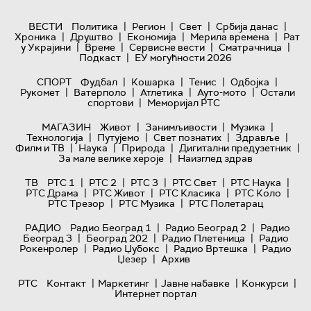
|
|
|
|
ВЕСТИ
Политика
Регион
Свет
Србија данас
|
|
|
|
Хроника
Друштво
Економија
Мерила времена
Рат
|
|
|
|
у Украјини
Време
Сервисне вести
Сматрачница
|
Подкаст
ЕУ могућности 2026
|
|
|
|
СПОРТ
Фудбал
Кошарка
Тенис
Одбојка
|
|
|
|
Рукомет
Ватерполо
Атлетика
Ауто-мото
Остали
|
спортови
Меморијал РТС
|
|
|
МАГАЗИН
Живот
Занимљивости
Музика
|
|
|
|
Технологијa
Путујемо
Свет познатих
Здравље
|
|
|
|
Филм и ТВ
Наука
Природа
Дигитални предузетник
|
За мале велике хероје
Наизглед здрав
|
|
|
|
|
ТВ
РТС 1
РТС 2
РТС 3
РТС Свет
РТС Наука
|
|
|
|
РТС Драма
РТС Живот
РТС Класика
РТС Коло
|
|
РТС Трезор
РТС Музика
РТС Полетарац
|
|
РАДИО
Радио Београд 1
Радио Београд 2
Радио
|
|
|
Београд 3
Београд 202
Радио Плетеница
Радио
|
|
|
Рокенролер
Радио Џубокс
Радио Вртешка
Радио
|
Џезер
Архив
|
|
|
|
РТС
Контакт
Маркетинг
Јавне набавке
Конкурси
Интернет портал