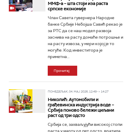
ММФ-а – шта стоји иза раста
српске економије
Члан Савета гувернера Народне
банке Србије Небојша Савић рекао је
за РТС да се наш модел развоја
заснива на расту домаће потрошње и
на расту извоза, у мери којој је то
могуће. Код инвеститора је
приметна...
Прочитај
ПОНЕДЕЉАК, 04. МАЈ 2026, 12:49 -> 14:27
Николић: Аутомобили и
грађевинска индустрија воде –
Србија поново бележи циљани
раст од три одсто
Србија се, захваљујући високој стопи
раста у марту од пет одсто, вратила