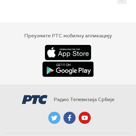
Преузмите РТС мобилну апликацију
Радио Телевизија Србије