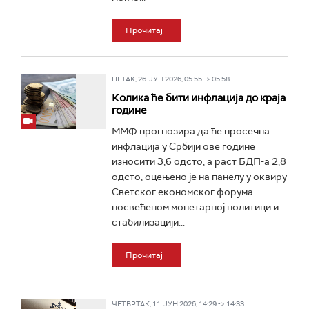
Прочитај
ПЕТАК, 26. ЈУН 2026, 05:55 -> 05:58
Колика ће бити инфлација до краја
године
ММФ прогнозира да ће просечна
инфлација у Србији ове године
износити 3,6 одсто, а раст БДП-а 2,8
одсто, оцењено је на панелу у оквиру
Светског економског форума
посвећеном монетарној политици и
стабилизацији...
Прочитај
ЧЕТВРТАК, 11. ЈУН 2026, 14:29 -> 14:33