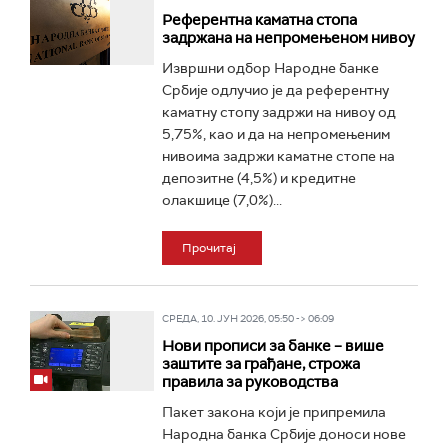
Референтна каматна стопа
задржана на непромењеном нивоу
Извршни одбор Народне банке
Србије одлучио је да референтну
каматну стопу задржи на нивоу од
5,75%, као и да на непромењеним
нивоима задржи каматне стопе на
депозитне (4,5%) и кредитне
олакшице (7,0%)...
Прочитај
СРЕДА, 10. ЈУН 2026, 05:50 -> 06:09
Нови прописи за банке – више
заштите за грађане, строжа
правила за руководства
Пакет закона који је припремила
Народна банка Србије доноси нове