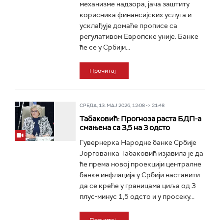
механизме надзора, јача заштиту
корисника финансијских услуга и
усклађује домаће прописе са
регулативом Европске уније. Банке
ће се у Србији...
Прочитај
СРЕДА, 13. МАЈ 2026, 12:08 -> 21:48
Табаковић: Прогноза раста БДП-а
смањена са 3,5 на 3 одсто
Гувернерка Народне банке Србије
Јоргованка Табаковић изјавила је да
ће према новој проекцији централне
банке инфлација у Србији наставити
да се креће у границама циља од 3
плус-минус 1,5 одсто и у просеку...