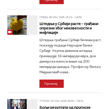
Прочитај
СРЕДА, 06. МАЈ 2026, 16:13 -> 19:59
Штедња у Србији расте – грађани
опрезни због неизвесности и
инфлације
Штедња грађана Србије бележи раст,
показују подаци Народне банке
Србије. Укупна девизна штедња
премашује 16 милијарди евра, док
динарска износи више од 200
милијарди динара. Професор Вељко
Мијушковић каже...
Прочитај
УТОРАК, 05. МАЈ 2026, 09:30 -> 09:31
Бољи резултати од прогнозе