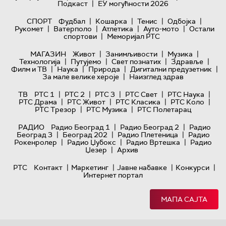
|
Подкаст
ЕУ могућности 2026
|
|
|
|
СПОРТ
Фудбал
Кошарка
Тенис
Одбојка
|
|
|
|
Рукомет
Ватерполо
Атлетика
Ауто-мото
Остали
|
спортови
Меморијал РТС
|
|
|
МАГАЗИН
Живот
Занимљивости
Музика
|
|
|
|
Технологијa
Путујемо
Свет познатих
Здравље
|
|
|
|
Филм и ТВ
Наука
Природа
Дигитални предузетник
|
За мале велике хероје
Наизглед здрав
|
|
|
|
|
ТВ
РТС 1
РТС 2
РТС 3
РТС Свет
РТС Наука
|
|
|
|
РТС Драма
РТС Живот
РТС Класика
РТС Коло
|
|
РТС Трезор
РТС Музика
РТС Полетарац
|
|
РАДИО
Радио Београд 1
Радио Београд 2
Радио
|
|
|
Београд 3
Београд 202
Радио Плетеница
Радио
|
|
|
Рокенролер
Радио Џубокс
Радио Вртешка
Радио
|
Џезер
Архив
|
|
|
|
РТС
Контакт
Маркетинг
Јавне набавке
Конкурси
Интернет портал
МАПА САЈТА