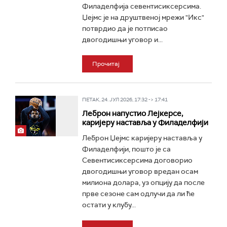
Филаделфија севентисиксерсима.
Џејмс је на друштвеној мрежи "Икс"
потврдио да је потписао
двогодишњи уговор и...
Прочитај
ПЕТАК, 24. ЈУЛ 2026, 17:32 -> 17:41
Леброн напустио Лејкерсе,
каријеру наставља у Филаделфији
Леброн Џејмс каријеру наставља у
Филаделфији, пошто је са
Севентисиксерсима договорио
двогодишњи уговор вредан осам
милиона долара, уз опцију да после
прве сезоне сам одлучи да ли ће
остати у клубу...