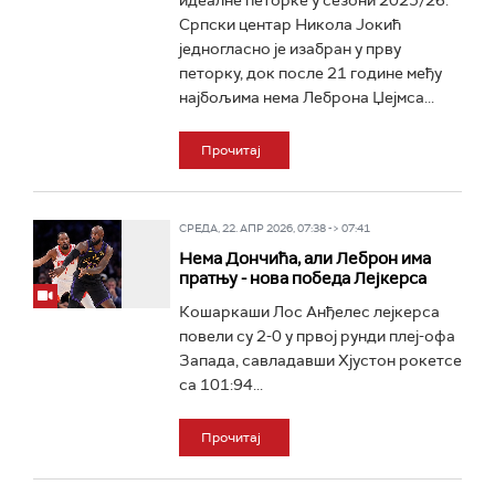
идеалне петорке у сезони 2025/26.
Српски центар Никола Јокић
једногласно је изабран у прву
петорку, док после 21 године међу
најбољима нема Леброна Џејмса...
Прочитај
СРЕДА, 22. АПР 2026, 07:38 -> 07:41
Нема Дончића, али Леброн има
пратњу - нова победа Лејкерса
Кошаркаши Лос Анђелес лејкерса
повели су 2-0 у првој рунди плеј-офа
Запада, савладавши Хјустон рокетсе
са 101:94...
Прочитај