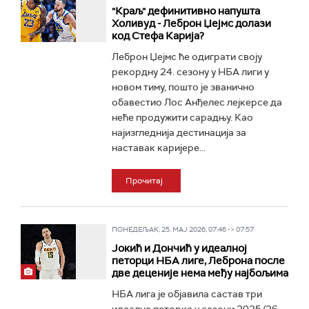
"Краљ" дефинитивно напушта
Холивуд - Леброн Џејмс долази
код Стефа Карија?
Леброн Џејмс ће одиграти своју
рекордну 24. сезону у НБА лиги у
новом тиму, пошто је званично
обавестио Лос Анђелес лејкерсе да
неће продужити сарадњу. Као
најизгледнија дестинација за
наставак каријере...
Прочитај
ПОНЕДЕЉАК, 25. МАЈ 2026, 07:46 -> 07:57
Јокић и Дончић у идеалној
петорци НБА лиге, Леброна после
две деценије нема међу најбољима
НБА лига је објавила састав три