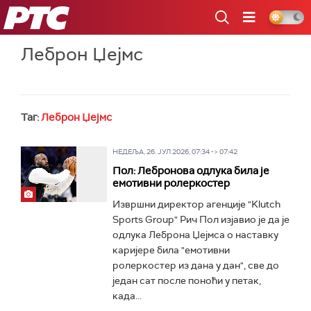
РТС
Леброн Џејмс
Таг:
Леброн Џејмс
НЕДЕЉА, 26. ЈУЛ 2026, 07:34 -> 07:42
Пол: Лебронова одлука била је
емотивни ролеркостер
Извршни директор агенције "Klutch
Sports Group" Рич Пол изјавио је да је
одлука Леброна Џејмса о наставку
каријере била "емотивни
ролеркостер из дана у дан", све до
један сат после поноћи у петак,
када...