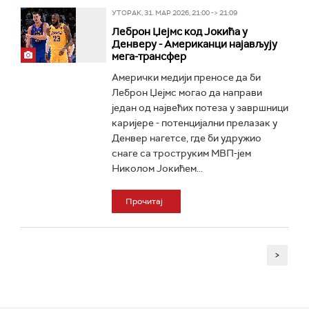
УТОРАК, 31. МАР 2026, 21:00 -> 21:09
Леброн Џејмс код Јокића у
Денверу - Американци најављују
мега-трансфер
Амерички медији преносе да би
Леброн Џејмс могао да направи
један од највећих потеза у завршници
каријере - потенцијални прелазак у
Денвер нагетсе, где би удружио
снаге са троструким МВП-јем
Николом Јокићем...
Прочитај
>