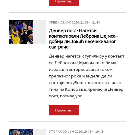
Прочитај
СРЕДА, 01. ЈУЛ 2026, 21:23 -> 21:30
Денвер пост: Нагетси
контактирали Леброна Џејмса -
добија ли Јокић неочекиваног
саиграча
Денвер нагетси ступили су у контакт
са Леброном Џејмсом како би му
изразили интересовање током
прелазног рока и видели да ли
постоји могућност да постане члан
тима из Колорада, пренео је Денвер
пост, позивајући...
Прочитај
УТОРАК, 30. ЈУН 2026, 19:43 -> 19:43