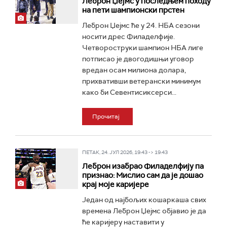
Леброн Џејмс у последњем походу
на пети шампионски прстен
Леброн Џејмс ће у 24. НБА сезони
носити дрес Филаделфије.
Четвороструки шампион НБА лиге
потписао је двогодишњи уговор
вредан осам милиона долара,
прихвативши ветерански минимум
како би Севентисиксерси...
Прочитај
ПЕТАК, 24. ЈУЛ 2026, 19:43 -> 19:43
Леброн изабрао Филаделфију па
признао: Мислио сам да је дошао
крај моје каријере
Један од најбољих кошаркаша свих
времена Леброн Џејмс објавио је да
ће каријеру наставити у