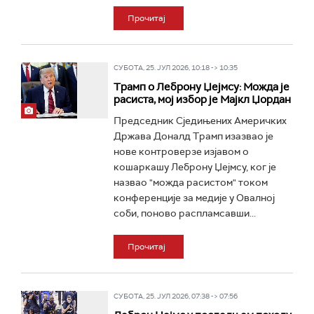
Прочитај
СУБОТА, 25. ЈУЛ 2026, 10:18 -> 10:35
Трамп о Леброну Џејмсу: Можда је
расиста, мој избор је Мајкл Џордан
Председник Сједињених Америчких
Држава Доналд Трамп изазвао је
нове контроверзе изјавом о
кошаркашу Леброну Џејмсу, ког је
назвао "можда расистом" током
конференције за медије у Овалној
соби, поново распламсавши...
Прочитај
СУБОТА, 25. ЈУЛ 2026, 07:38 -> 07:56