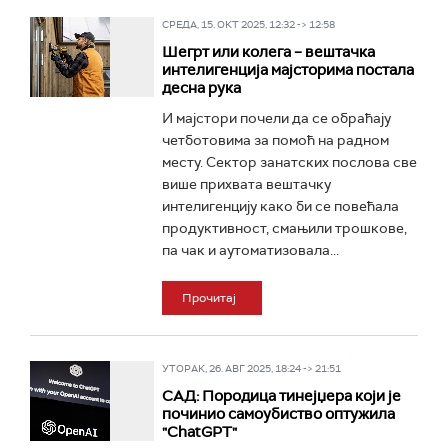
СРЕДА, 15. ОКТ 2025, 12:32 -> 12:58
Шегрт или колега – вештачка
интелигенција мајсторима постала
десна рука
И мајстори почели да се обраћају
четботовима за помоћ на радном
месту. Сектор занатских послова све
више прихвата вештачку
интелигенцију како би се повећала
продуктивност, смањили трошкове,
па чак и аутоматизовала...
Прочитај
УТОРАК, 26. АВГ 2025, 18:24 -> 21:51
САД: Породица тинејџера који је
починио самоубиство оптужила
"ChatGPT"