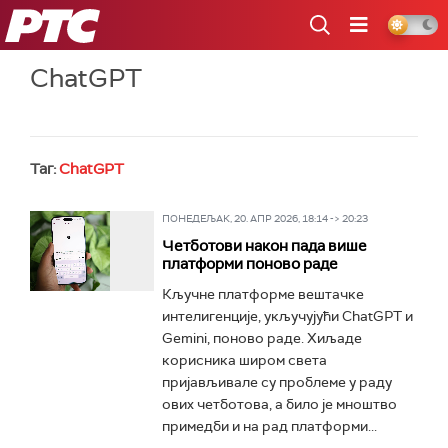
РТС
ChatGPT
Таг:
ChatGPT
ПОНЕДЕЉАК, 20. АПР 2026, 18:14 -> 20:23
Четботови након пада више
платформи поново раде
Кључне платформе вештачке
интелигенције, укључујући ChatGPT и
Gemini, поново раде. Хиљаде
корисника широм света
пријављивале су проблеме у раду
ових четботова, а било је мноштво
примедби и на рад платформи...