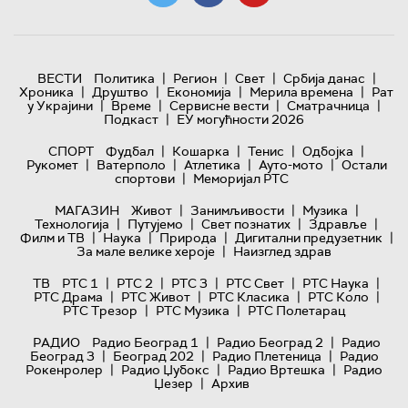
|
|
|
|
ВЕСТИ
Политика
Регион
Свет
Србија данас
|
|
|
|
Хроника
Друштво
Економија
Мерила времена
Рат
|
|
|
|
у Украјини
Време
Сервисне вести
Сматрачница
|
Подкаст
ЕУ могућности 2026
|
|
|
|
СПОРТ
Фудбал
Кошарка
Тенис
Одбојка
|
|
|
|
Рукомет
Ватерполо
Атлетика
Ауто-мото
Остали
|
спортови
Меморијал РТС
|
|
|
МАГАЗИН
Живот
Занимљивости
Музика
|
|
|
|
Технологијa
Путујемо
Свет познатих
Здравље
|
|
|
|
Филм и ТВ
Наука
Природа
Дигитални предузетник
|
За мале велике хероје
Наизглед здрав
|
|
|
|
|
ТВ
РТС 1
РТС 2
РТС 3
РТС Свет
РТС Наука
|
|
|
|
РТС Драма
РТС Живот
РТС Класика
РТС Коло
|
|
РТС Трезор
РТС Музика
РТС Полетарац
|
|
РАДИО
Радио Београд 1
Радио Београд 2
Радио
|
|
|
Београд 3
Београд 202
Радио Плетеница
Радио
|
|
|
Рокенролер
Радио Џубокс
Радио Вртешка
Радио
|
Џезер
Архив