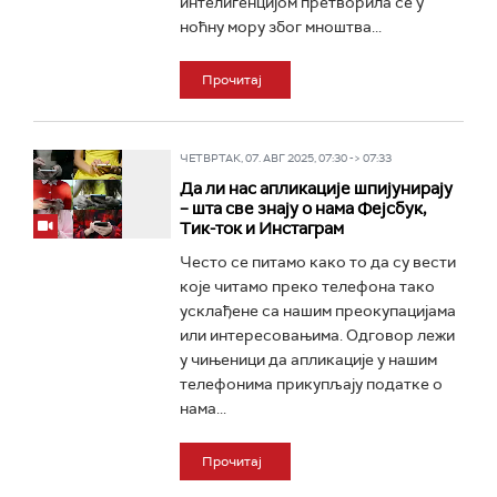
интелигенцијом претворила се у
ноћну мору због мноштва...
Прочитај
ЧЕТВРТАК, 07. АВГ 2025, 07:30 -> 07:33
Да ли нас апликације шпијунирају
– шта све знају о нама Фејсбук,
Тик-ток и Инстаграм
Често се питамо како то да су вести
које читамо преко телефона тако
усклађене са нашим преокупацијама
или интересовањима. Одговор лежи
у чињеници да апликације у нашим
телефонима прикупљају податке о
нама...
Прочитај