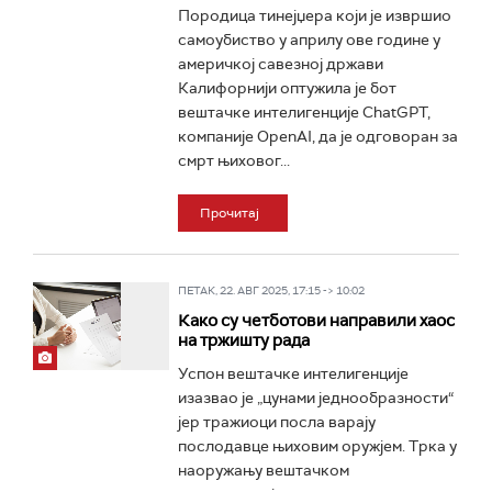
Породица тинејџера који је извршио
самоубиство у априлу ове године у
америчкој савезној држави
Калифорнији оптужила је бот
вештачке интелигенције ChatGPT,
компаније OpenAI, да је одговоран за
смрт њиховог...
Прочитај
ПЕТАК, 22. АВГ 2025, 17:15 -> 10:02
Како су четботови направили хаос
на тржишту рада
Успон вештачке интелигенције
изазвао је „цунами једнообразности“
јер тражиоци посла варају
послодавце њиховим оружјем. Трка у
наоружању вештачком