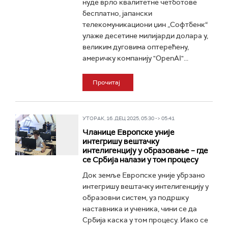
нуде врло квалитетне четботове
бесплатно, јапански
телекомуникациони џин „Софтбенк“
улаже десетине милијарди долара у,
великим дуговима оптерећену,
америчку компанију "OpenAI"...
Прочитај
УТОРАК, 16. ДЕЦ 2025, 05:30 -> 05:41
Чланице Европске уније
интегришу вештачку
интелигенцију у образовање – где
се Србија налази у том процесу
Док земље Европске уније убрзано
интегришу вештачку интелигенцију у
образовни систем, уз подршку
наставника и ученика, чини се да
Србија каска у том процесу. Иако се