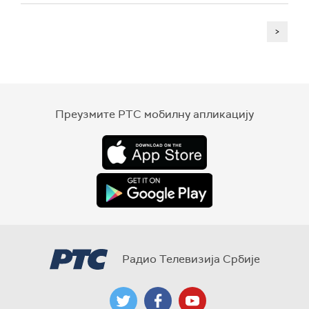
>
Преузмите РТС мобилну апликацију
Радио Телевизија Србије