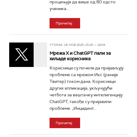
процењује да више од 80 одсто
ученика...
Прочитај
УТОРАК, 18. НОВ 2025, 15:25 -> 16:04
Мрежа X и ChatGPT пали за
хиљаде корисника
Корисници су почели да пријављују
проблеме са мрежом Икс (раније
Твитер) током дана. Корисници
других апликација, укључујући
четбота за вештачку интелигенцију
ChatGPT, такође су пријавили
проблеме. „Инцидент...
Прочитај