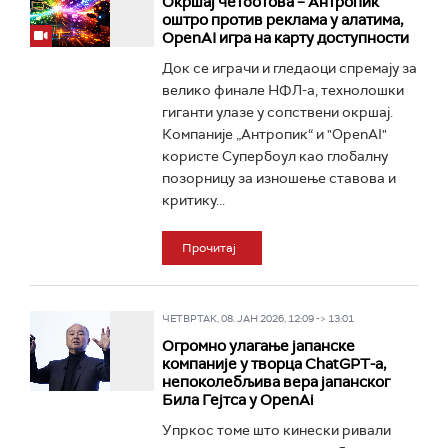
Окршај четботова – Антропик
оштро против реклама у алатима,
OpenAI игра на карту доступности
Док се играчи и гледаоци спремају за
велико финале НФЛ-а, технолошки
гиганти улазе у сопствени окршај.
Компаније „Антропик“ и "OpenAI"
користе Супербоул као глобалну
позорницу за изношење ставова и
критику...
Прочитај
ЧЕТВРТАК, 08. ЈАН 2026, 12:09 -> 13:01
Огромно улагање јапанске
компаније у творца ChatGPT-a,
непоколебљива вера јапанског
Била Гејтса у OpenAi
Упркос томе што кинески ривали