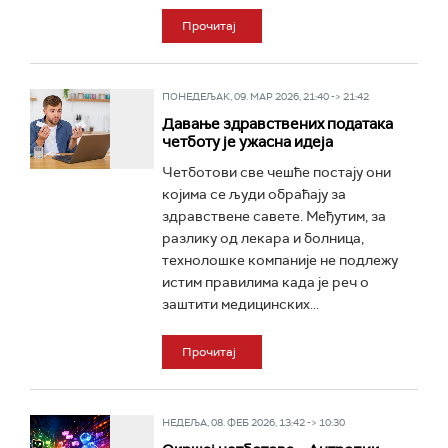
Прочитај
ПОНЕДЕЉАК, 09. МАР 2026, 21:40 -> 21:42
Давање здравствених података
четботу је ужасна идеја
Четботови све чешће постају они
којима се људи обраћају за
здравствене савете. Међутим, за
разлику од лекара и болница,
технолошке компаније не подлежу
истим правилима када је реч о
заштити медицинских...
Прочитај
НЕДЕЉА, 08. ФЕБ 2026, 13:42 -> 10:30