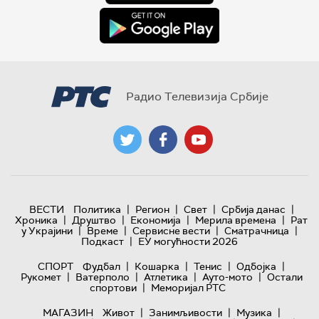
Радио Телевизија Србије
|
|
|
|
ВЕСТИ
Политика
Регион
Свет
Србија данас
|
|
|
|
Хроника
Друштво
Економија
Мерила времена
Рат
|
|
|
|
у Украјини
Време
Сервисне вести
Сматрачница
|
Подкаст
ЕУ могућности 2026
|
|
|
|
СПОРТ
Фудбал
Кошарка
Тенис
Одбојка
|
|
|
|
Рукомет
Ватерполо
Атлетика
Ауто-мото
Остали
|
спортови
Меморијал РТС
|
|
|
МАГАЗИН
Живот
Занимљивости
Музика