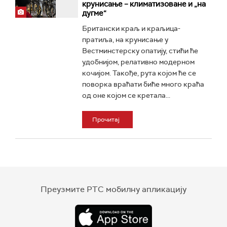
крунисање – климатизоване и „на
дугме“
Британски краљ и краљица-
пратиља, на крунисање у
Вестминстерску опатију, стићи ће
удобнијом, релативно модерном
кочијом. Такође, рута којом ће се
поворка враћати биће много краћа
од оне којом се кретала...
Прочитај
Преузмите РТС мобилну апликацију