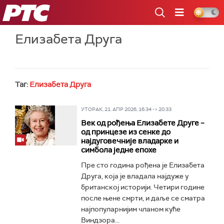
РТС
Елизабета Друга
Таг:
Елизабета Друга
УТОРАК, 21. АПР 2026, 16:34 -> 20:33
Век од рођења Елизабете Друге –
од принцезе из сенке до
најдуговечније владарке и
симбола једне епохе
Пре сто година рођена је Елизабета
Друга, која је владала најдуже у
британској историји. Четири године
после њене смрти, и даље се сматра
најпопуларнијим чланом куће
Виндзора...