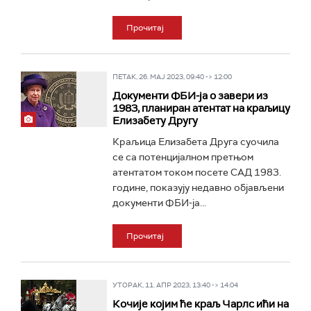
Прочитај
ПЕТАК, 26. МАЈ 2023, 09:40 -> 12:00
Документи ФБИ-ја о завери из
1983, планиран атентат на краљицу
Елизабету Другу
Краљица Елизабета Друга суочила
се са потенцијалном претњом
атентатом током посете САД 1983.
године, показују недавно објављени
документи ФБИ-ја...
Прочитај
УТОРАК, 11. АПР 2023, 13:40 -> 14:04
Кочије којим ће краљ Чарлс ићи на