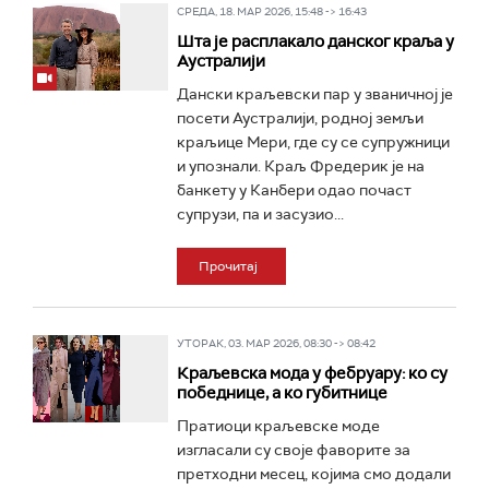
СРЕДА, 18. МАР 2026, 15:48 -> 16:43
Шта је расплакало данског краља у
Аустралији
Дански краљевски пар у званичној је
посети Аустралији, родној земљи
краљице Мери, где су се супружници
и упознали. Краљ Фредерик je на
банкету у Канбери одао почаст
супрузи, па и засузио...
Прочитај
УТОРАК, 03. МАР 2026, 08:30 -> 08:42
Краљевска мода у фебруару: ко су
победнице, а ко губитнице
Пратиоци краљевске моде
изгласали су своје фаворите за
претходни месец, којима смо додали