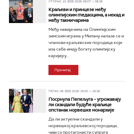
УТОРАК, 10. ФЕБ 2026, 08:07 -> 08:26
Краљеви и принцезе међу
олимпијским гледаоцима, а некад и
међу такмичарима
Међу навијачима на Олимпијским
зимским играма у Милану налазе се и
чланови краљевских породица који
иза себе имају богату олимпијску
каријеру...
Прочитај
ПЕТАК, 06. ФЕБ 2026, 16:00 -> 18:38
Посрнула Пепељуга – угрожавају
ли скандали будуће краљице
опстанак норвешке монархије
Да ли актуелни скандали у
норвешкој краљевској породици,
чији су протагонисти супруга