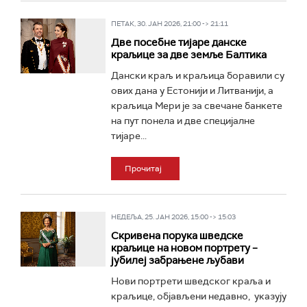
ПЕТАК, 30. ЈАН 2026, 21:00 -> 21:11
Две посебне тијаре данске
краљице за две земље Балтика
Дански краљ и краљица боравили су
ових дана у Естонији и Литванији, а
краљица Мери је за свечане банкете
на пут понела и две специјалне
тијаре...
Прочитај
НЕДЕЉА, 25. ЈАН 2026, 15:00 -> 15:03
Скривена порука шведске
краљице на новом портрету –
јубилеј забрањене љубави
Нови портрети шведског краља и
краљице, објављени недавно, указују