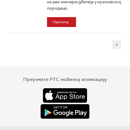
на два значајна јубилеја у краљевској
породици...
Прочитај
>
Преузмите РТС мобилну апликацију