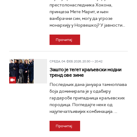
престолонаследника Хокона,
принцеза Мете Марит, и њен
ванбрачни син, могу да угрозе
монархију у Норвешкој? У јавности...
Прочитај
СРЕДА, 04. ФЕБ 2026, 20:30 -> 20:42
Зашто је тегет краљевски модни
тренд ове зиме
Последњих дана јануара тамноплава
боја доминирала је у одабиру
гардеробе припадница краљевских
породица. Погледајте неке од
најупечатљивијих комбинација. ...
Прочитај