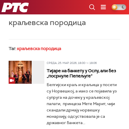
РТС
краљевска породица
Таг:
краљевска породица
СРЕДА, 25. МАР 2026, 18:00 -> 18:06
Тијаре на банкету у Ослу, али без
„посрнуле Пепељуге“
Белгијски краљ и краљица у посети
су Норвешкој, а иако се појавила уз
супруга на дочеку у краљевској
палати, принцеза Мете Марит, чији
скандали дрмају норвешку
монархију, одсуствовала је са
државног банкета...