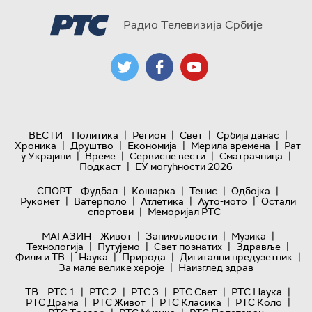
Радио Телевизија Србије
|
|
|
|
ВЕСТИ
Политика
Регион
Свет
Србија данас
|
|
|
|
Хроника
Друштво
Економија
Мерила времена
Рат
|
|
|
|
у Украјини
Време
Сервисне вести
Сматрачница
|
Подкаст
ЕУ могућности 2026
|
|
|
|
СПОРТ
Фудбал
Кошарка
Тенис
Одбојка
|
|
|
|
Рукомет
Ватерполо
Атлетика
Ауто-мото
Остали
|
спортови
Меморијал РТС
|
|
|
МАГАЗИН
Живот
Занимљивости
Музика
|
|
|
|
Технологијa
Путујемо
Свет познатих
Здравље
|
|
|
|
Филм и ТВ
Наука
Природа
Дигитални предузетник
|
За мале велике хероје
Наизглед здрав
|
|
|
|
|
ТВ
РТС 1
РТС 2
РТС 3
РТС Свет
РТС Наука
|
|
|
|
РТС Драма
РТС Живот
РТС Класика
РТС Коло