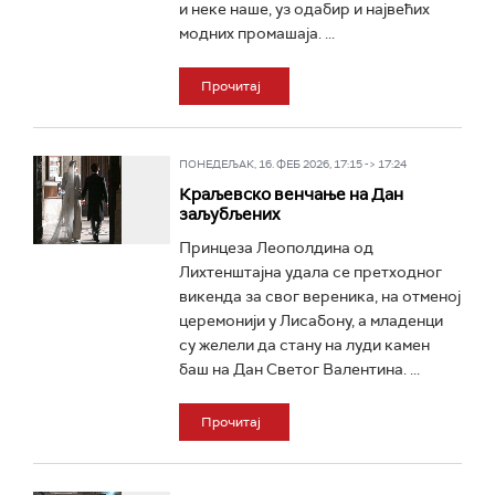
и неке наше, уз одабир и највећих
модних промашаја. ...
Прочитај
ПОНЕДЕЉАК, 16. ФЕБ 2026, 17:15 -> 17:24
Краљевско венчање на Дан
заљубљених
Принцеза Леополдина од
Лихтенштајна удала се претходног
викенда за свог вереника, на отменој
церемонији у Лисабону, а младенци
су желели да стану на луди камен
баш на Дан Светог Валентина. ...
Прочитај