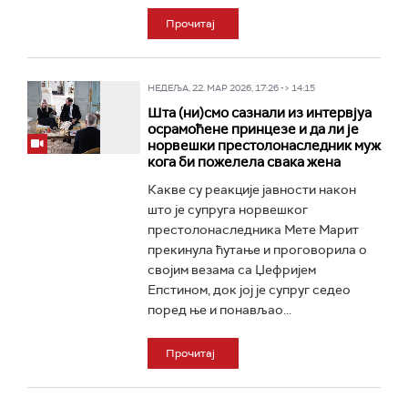
Прочитај
НЕДЕЉА, 22. МАР 2026, 17:26 -> 14:15
Шта (ни)смо сазнали из интервјуа
осрамоћене принцезе и да ли је
норвешки престолонаследник муж
кога би пожелела свака жена
Какве су реакције јавности након
што је супруга норвешког
престолонаследника Мете Марит
прекинула ћутање и проговорила о
својим везама са Џефријем
Епстином, док јој је супруг седео
поред ње и понављао...
Прочитај