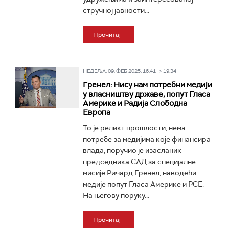
стручној јавности...
Прочитај
НЕДЕЉА, 09. ФЕБ 2025, 16:41 -> 19:34
Гренел: Нису нам потребни медији
у власништву државе, попут Гласа
Америке и Радија Слободна
Европа
То је реликт прошлости, нема
потребе за медијима које финансира
влада, поручио је изасланик
председника САД за специјалне
мисије Ричард Гренел, наводећи
медије попут Гласа Америке и РСЕ.
На његову поруку...
Прочитај