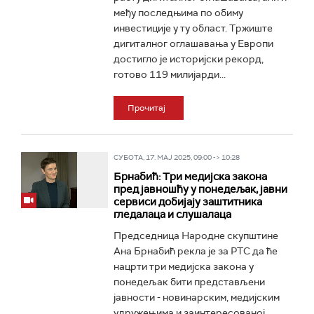
међу последњима по обиму
инвестиције у ту област. Тржиште
дигиталног оглашавања у Европи
достигло је историјски рекорд,
готово 119 милијарди...
Прочитај
СУБОТА, 17. МАЈ 2025, 09:00 -> 10:28
Брнабић: Три медијска закона
пред јавношћу у понедељак, јавни
сервиси добијају заштитника
гледалаца и слушалаца
Председница Народне скупштине
Ана Брнабић рекла је за РТС да ће
нацрти три медијска закона у
понедељак бити представљени
јавности - новинарским, медијским
удружењима и заинтересованој