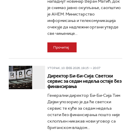
нападнут новинар Веран Матић, док
је снимао јавно окупљање, саопштио
је АНЕМ. Министарство
информисања и телекомуникација
очекује да надлежни органи утврде
све чињенице...
Прочитај
УТОРАК, 10. ФЕБ 2026, 19:15 -> 20:07
Директор Би-Би-Сија: Светски
сервис за седам недеља остаје без
финансирања
Генерални директор Би-Би-Сија Тим
Дејви упозорио је да ће светски
сервис те куће за седам недеља
остати без финансирања пошто није
склопљен никакав нови уговор са
британском владом...