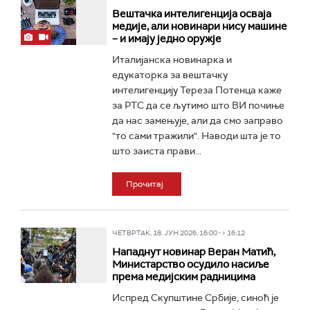
Вештачка интелигенција осваја
медије, али новинари нису машине
– и имају једно оружје
Италијанска новинарка и
едукаторка за вештачку
интелигенцију Тереза Потенца каже
за РТС да се љутимо што ВИ почиње
да нас замењује, али да смо заправо
"то сами тражили". Наводи шта је то
што заиста прави...
Прочитај
ЧЕТВРТАК, 18. ЈУН 2026, 16:00 -> 16:12
Нападнут новинар Веран Матић,
Министарство осудило насиље
према медијским радницима
Испред Скупштине Србије, синоћ је