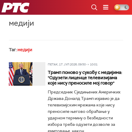
РТС
медији
Таг:
медији
ПЕТАК, 17. ЈУЛ 2026, 09:50 -> 10:01
Трамп поново у сукобу с медијима:
"Одузети лиценце телевизијама
које нису преносиле мој говор"
Председник Сједињених Америчких
Држава Доналд Трамп изјавио је да
телевизијским мрежама које нису
преносиле његово обраћање у
ударном термину о безбедности
избора треба одузети дозволе за
емитовање, након...