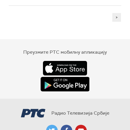
>
Преузмите РТС мобилну апликацију
Радио Телевизија Србије