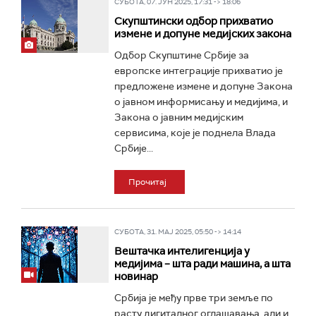
СУБОТА, 07. ЈУН 2025, 17:31 -> 18:06
Скупштински одбор прихватио
измене и допуне медијских закона
Одбор Скупштине Србије за
европске интеграције прихватио је
предложене измене и допуне Закона
о јавном информисању и медијима, и
Закона о јавним медијским
сервисима, које је поднела Влада
Србије...
Прочитај
СУБОТА, 31. МАЈ 2025, 05:50 -> 14:14
Вештачка интелигенција у
медијима – шта ради машина, а шта
новинар
Србија је међу прве три земље по
расту дигиталног оглашавања, али и