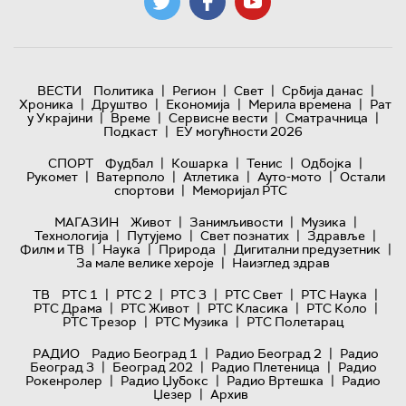
|
|
|
|
ВЕСТИ
Политика
Регион
Свет
Србија данас
|
|
|
|
Хроника
Друштво
Економија
Мерила времена
Рат
|
|
|
|
у Украјини
Време
Сервисне вести
Сматрачница
|
Подкаст
ЕУ могућности 2026
|
|
|
|
СПОРТ
Фудбал
Кошарка
Тенис
Одбојка
|
|
|
|
Рукомет
Ватерполо
Атлетика
Ауто-мото
Остали
|
спортови
Меморијал РТС
|
|
|
МАГАЗИН
Живот
Занимљивости
Музика
|
|
|
|
Технологијa
Путујемо
Свет познатих
Здравље
|
|
|
|
Филм и ТВ
Наука
Природа
Дигитални предузетник
|
За мале велике хероје
Наизглед здрав
|
|
|
|
|
ТВ
РТС 1
РТС 2
РТС 3
РТС Свет
РТС Наука
|
|
|
|
РТС Драма
РТС Живот
РТС Класика
РТС Коло
|
|
РТС Трезор
РТС Музика
РТС Полетарац
|
|
РАДИО
Радио Београд 1
Радио Београд 2
Радио
|
|
|
Београд 3
Београд 202
Радио Плетеница
Радио
|
|
|
Рокенролер
Радио Џубокс
Радио Вртешка
Радио
|
Џезер
Архив