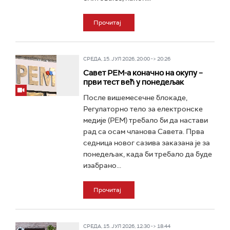
Прочитај
СРЕДА, 15. ЈУЛ 2026, 20:00 -> 20:26
Савет РЕМ-а коначно на окупу –
први тест већ у понедељак
После вишемесечне блокаде,
Регулаторно тело за електронске
медије (РЕМ) требало би да настави
рад са осам чланова Савета. Прва
седница новог сазива заказана је за
понедељак, када би требало да буде
изабрано...
Прочитај
СРЕДА, 15. ЈУЛ 2026, 12:30 -> 18:44