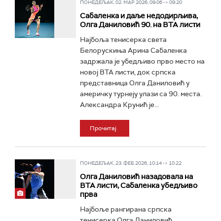
ПОНЕДЕЉАК, 02. МАР 2026, 09:06 -> 09:20
Сабаленка и даље недодирљива,
Олга Даниловић 90. на ВТА листи
Најбоља тенисерка света
Белорускиња Арина Сабаленка
задржала је убедљиво прво место на
новој ВТА листи, док српска
представница Олга Даниловић у
америчку турнеју улази са 90. места.
Александра Крунић је...
Прочитај
ПОНЕДЕЉАК, 23. ФЕБ 2026, 10:14 -> 10:22
Олга Даниловић назадовала на
ВТА листи, Сабаленка убедљиво
прва
Најбоље рангирана српска
тенисерка Олга Даниловић