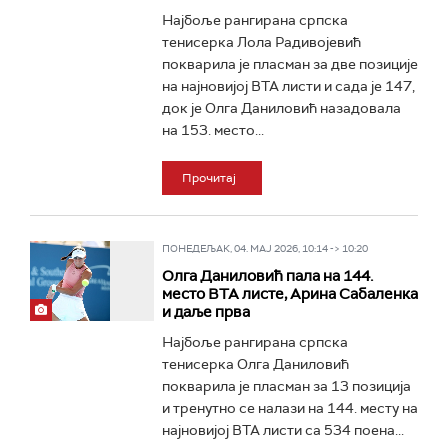
Најбоље рангирана српска
тенисерка Лола Радивојевић
покварила је пласман за две позиције
на најновијој ВТА листи и сада је 147,
док је Олга Даниловић назадовала
на 153. место...
Прочитај
ПОНЕДЕЉАК, 04. МАЈ 2026, 10:14 -> 10:20
Олга Даниловић пала на 144.
место ВТА листе, Арина Сабаленка
и даље прва
Најбоље рангирана српска
тенисерка Олга Даниловић
покварила је пласман за 13 позиција
и тренутно се налази на 144. месту на
најновијој ВТА листи са 534 поена...