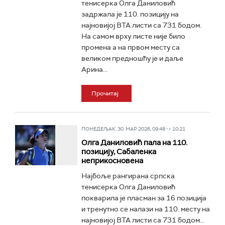
тенисерка Олга Даниловић
задржала је 110. позицију на
најновијој ВТА листи са 731 бодом.
На самом врху листе није било
промена а на првом месту са
великом предношћу је и даље
Арина...
Прочитај
ПОНЕДЕЉАК, 30. МАР 2026, 09:48 -> 10:21
Олга Даниловић пала на 110.
позицију, Сабаленка
неприкосновена
Најбоље рангирана српска
тенисерка Олга Даниловић
покварила је пласман за 16 позиција
и тренутно се налази на 110. месту на
најновијој ВТА листи са 731 бодом...