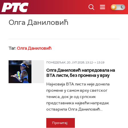
РТС
Олга Даниловић
Таг:
Олга Даниловић
ПОНЕДЕЉАК, 20. ЈУЛ 2026, 13:12 -> 13:19
Олга Даниловић напредовала на
ВТА листи, без промена у врху
Најновија ВТА листа није донела
промене у самом врху светског
тениса, док је од српских
представника највећи напредак
остварила Олга Даниловић...
Прочитај