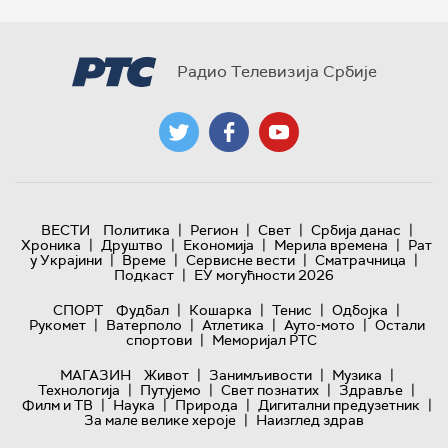
Радио Телевизија Србије
|
|
|
|
ВЕСТИ
Политика
Регион
Свет
Србија данас
|
|
|
|
Хроника
Друштво
Економија
Мерила времена
Рат
|
|
|
|
у Украјини
Време
Сервисне вести
Сматрачница
|
Подкаст
ЕУ могућности 2026
|
|
|
|
СПОРТ
Фудбал
Кошарка
Тенис
Одбојка
|
|
|
|
Рукомет
Ватерполо
Атлетика
Ауто-мото
Остали
|
спортови
Меморијал РТС
|
|
|
МАГАЗИН
Живот
Занимљивости
Музика
|
|
|
|
Технологијa
Путујемо
Свет познатих
Здравље
|
|
|
|
Филм и ТВ
Наука
Природа
Дигитални предузетник
|
За мале велике хероје
Наизглед здрав