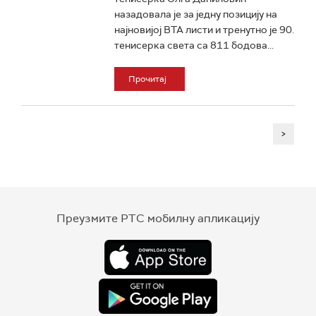
назадовала је за једну позицију на
најновијој ВТА листи и тренутно је 90.
тенисерка света са 811 бодова...
Прочитај
>
Преузмите РТС мобилну апликацију