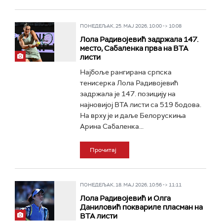
ПОНЕДЕЉАК, 25. МАЈ 2026, 10:00 -> 10:08
Лола Радивојевић задржала 147.
место, Сабаленка прва на ВТА
листи
Најбоље рангирана српска
тенисерка Лола Радивојевић
задржала је 147. позицију на
најновијој ВТА листи са 519 бодова.
На врху је и даље Белорускиња
Арина Сабаленка...
Прочитај
ПОНЕДЕЉАК, 18. МАЈ 2026, 10:56 -> 11:11
Лола Радивојевић и Олга
Даниловић поквариле пласман на
ВТА листи