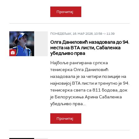
Прочитај
ПОНЕДЕЉАК, 16. МАР 2026, 10:58 -> 11:39
Олга Даниловић назадовала до 94.
места на ВТА листи, Сабаленка
убедљиво прва
Најбоље рангирана српска
тенисерка Олга Даниловић
назадовала је за четири позиције на
најновијој ВТА листи и тренутно је 94.
тенисерка света са 811 бодова, док
је Белорускиња Арина Сабаленка
убедљиво прва...
Прочитај