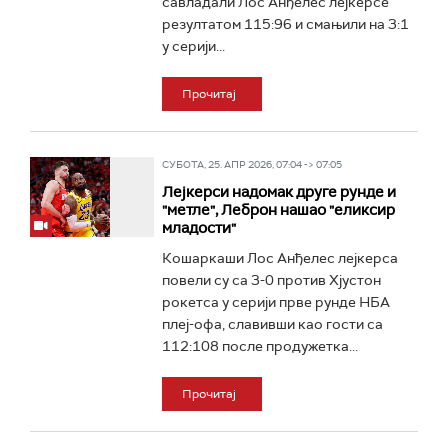
савладали Лос Анђелес лејкерсе
резултатом 115:96 и смањили на 3:1
у серији...
Прочитај
СУБОТА, 25. АПР 2026, 07:04 -> 07:05
Лејкерси надомак друге рунде и
"метле", Леброн нашао "еликсир
младости"
Кошаркаши Лос Анђелес лејкерса
повели су са 3-0 против Хјустон
рокетса у серији прве рунде НБА
плеј-офа, славивши као гости са
112:108 после продужетка...
Прочитај