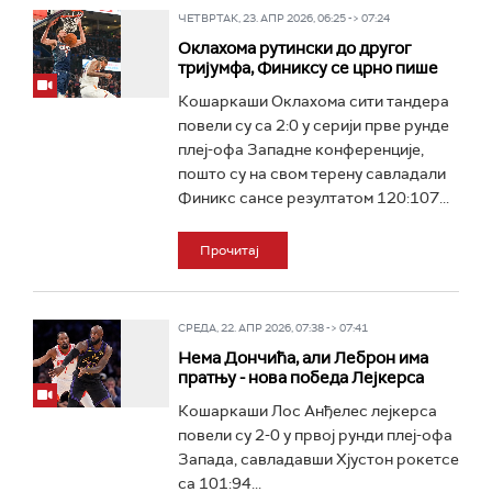
ЧЕТВРТАК, 23. АПР 2026, 06:25 -> 07:24
Оклахома рутински до другог
тријумфа, Финиксу се црно пише
Кошаркаши Оклахома сити тандера
повели су са 2:0 у серији прве рунде
плеј-офа Западне конференције,
пошто су на свом терену савладали
Финикс сансе резултатом 120:107...
Прочитај
СРЕДА, 22. АПР 2026, 07:38 -> 07:41
Нема Дончића, али Леброн има
пратњу - нова победа Лејкерса
Кошаркаши Лос Анђелес лејкерса
повели су 2-0 у првој рунди плеј-офа
Запада, савладавши Хјустон рокетсе
са 101:94...