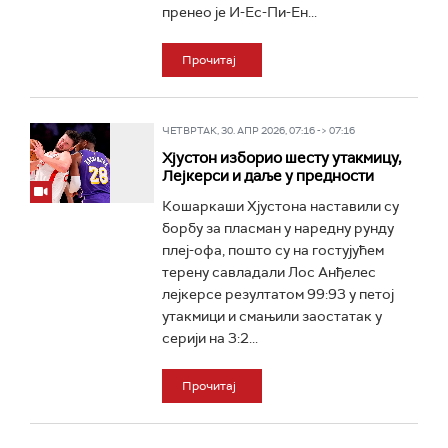
пренео је И-Ес-Пи-Ен...
Прочитај
ЧЕТВРТАК, 30. АПР 2026, 07:16 -> 07:16
Хјустон изборио шесту утакмицу,
Лејкерси и даље у предности
Кошаркаши Хјустона наставили су
борбу за пласман у наредну рунду
плеј-офа, пошто су на гостујућем
терену савладали Лос Анђелес
лејкерсе резултатом 99:93 у петој
утакмици и смањили заостатак у
серији на 3:2...
Прочитај