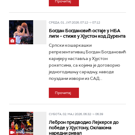
Прочитај
СРЕДА, 01. ЈУЛ 2026, 07:12 -> 07:12
Богдан Богдановић остаје у НБА
лиги – стиже у Хјустон код Дурента
Српски кошаркашки
репрезентативац Богдан Богдановић
каријеру наставља у Хјустон
рокетсима, са којима је договорио
једногодишњу сарадњу, наводе
поуздани извори из САД...
Прочитај
СУБОТА, 02. МАЈ 2026, 06:32 -> 06:39
Леброн предводио Лејкерсе до
победе у Хјустону, Оклахома
наредни ривал