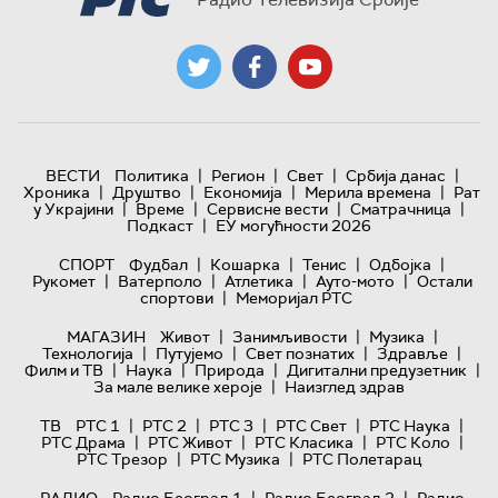
|
|
|
|
ВЕСТИ
Политика
Регион
Свет
Србија данас
|
|
|
|
Хроника
Друштво
Економија
Мерила времена
Рат
|
|
|
|
у Украјини
Време
Сервисне вести
Сматрачница
|
Подкаст
ЕУ могућности 2026
|
|
|
|
СПОРТ
Фудбал
Кошарка
Тенис
Одбојка
|
|
|
|
Рукомет
Ватерполо
Атлетика
Ауто-мото
Остали
|
спортови
Меморијал РТС
|
|
|
МАГАЗИН
Живот
Занимљивости
Музика
|
|
|
|
Технологијa
Путујемо
Свет познатих
Здравље
|
|
|
|
Филм и ТВ
Наука
Природа
Дигитални предузетник
|
За мале велике хероје
Наизглед здрав
|
|
|
|
|
ТВ
РТС 1
РТС 2
РТС 3
РТС Свет
РТС Наука
|
|
|
|
РТС Драма
РТС Живот
РТС Класика
РТС Коло
|
|
РТС Трезор
РТС Музика
РТС Полетарац