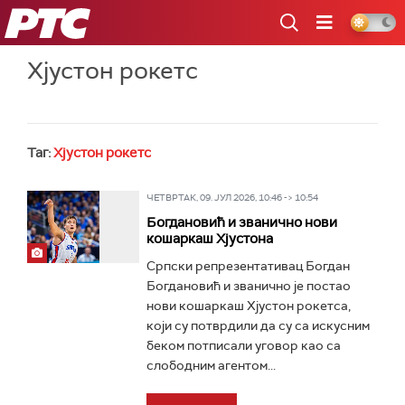
РТС
Хјустон рокетс
Таг:
Хјустон рокетс
ЧЕТВРТАК, 09. ЈУЛ 2026, 10:46 -> 10:54
Богдановић и званично нови
кошаркаш Хјустона
Српски репрезентативац Богдан
Богдановић и званично је постао
нови кошаркаш Хјустон рокетса,
који су потврдили да су са искусним
беком потписали уговор као са
слободним агентом...