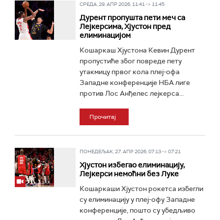
СРЕДА, 29. АПР 2026, 11:41 -> 11:45
Дурент пропушта пети меч са
Лејкерсима, Хјустон пред
елиминацијом
Кошаркаш Хјустона Кевин Дурент
пропустиће због повреде пету
утакмицу првог кола плеј-офа
Западне конференције НБА лиге
против Лос Анђелес лејкерса...
Прочитај
ПОНЕДЕЉАК, 27. АПР 2026, 07:13 -> 07:21
Хјустон избегао елиминацију,
Лејкерси немоћни без Луке
Кошаркаши Хјустон рокетса избегли
су елиминацију у плеј-офу Западне
конференције, пошто су убедљиво