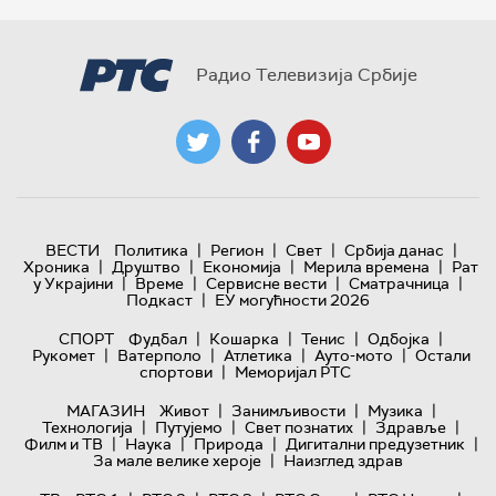
Радио Телевизија Србије
|
|
|
|
ВЕСТИ
Политика
Регион
Свет
Србија данас
|
|
|
|
Хроника
Друштво
Економија
Мерила времена
Рат
|
|
|
|
у Украјини
Време
Сервисне вести
Сматрачница
|
Подкаст
ЕУ могућности 2026
|
|
|
|
СПОРТ
Фудбал
Кошарка
Тенис
Одбојка
|
|
|
|
Рукомет
Ватерполо
Атлетика
Ауто-мото
Остали
|
спортови
Меморијал РТС
|
|
|
МАГАЗИН
Живот
Занимљивости
Музика
|
|
|
|
Технологијa
Путујемо
Свет познатих
Здравље
|
|
|
|
Филм и ТВ
Наука
Природа
Дигитални предузетник
|
За мале велике хероје
Наизглед здрав