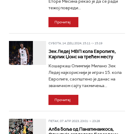
Еторе Месина рекао је да се ради
тежој повреди...
Прочитај
СУБОТА, 14. ДЕЦ 2024, 15:11 -> 15:19
Зек Ледеј МВП кола Евролиге,
Карлик Џонс на трећем месту
Кошаркаш Олимпије Милано Зек
Ледеј најкориснији је играч 15. кола
Евролиге, саопштено је данас на
званичном сајту такмичења...
Прочитај
ПЕТАК, 07. АПР 2023, 23:01 -> 23:28
Алба боља од Панатинаикоса,