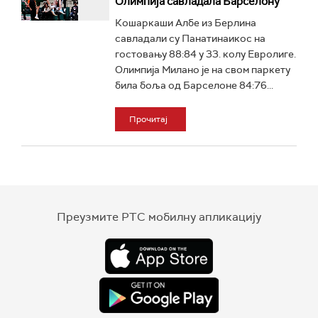
Олимпија савладала Барселону
Кошаркаши Албе из Берлина
савладали су Панатинаикос на
гостовању 88:84 у 33. колу Евролиге.
Олимпија Милано је на свом паркету
била боља од Барселоне 84:76...
Прочитај
Преузмите РТС мобилну апликацију