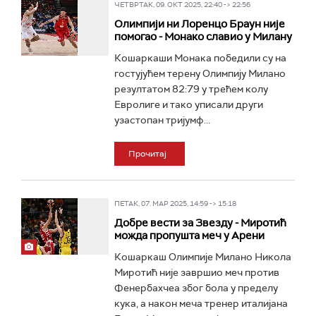
ЧЕТВРТАК, 09. ОКТ 2025, 22:40 -> 22:56
Олимпији ни Лоренцо Браун није
помогао - Монако славио у Милану
Кошаркаши Монака победили су на
гостујућем терену Олимпију Милано
резултатом 82:79 у трећем колу
Евролиге и тако уписали други
узастопан тријумф...
Прочитај
ПЕТАК, 07. МАР 2025, 14:59 -> 15:18
Добре вести за Звезду - Миротић
можда пропушта меч у Арени
Кошаркаш Олимпије Милано Никола
Миротић није завршио меч против
Фенербахчеа због бола у пределу
кука, а након меча тренер италијана