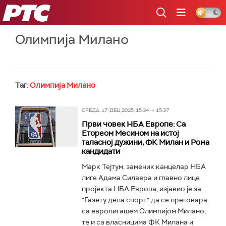
РТС
Олимпија Милано
Таг:
Олимпија Милано
СРЕДА, 17. ДЕЦ 2025, 15:34 -> 15:37
Први човек НБА Европе: Са
Етореом Месином на истој
таласној дужини, ФК Милан и Рома
кандидати
Марк Тејтум, заменик канцелар НБА
лиге Адама Силвера и главно лице
пројекта НБА Европа, изјавио је за
"Газету дела спорт" да се преговара
са евролигашем Олимпијом Милано,
те и са власницима ФК Милана и