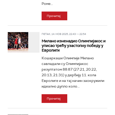
Роме...
Прочитај
ПЕТАК, 14. НОВ 2025, 22:43 -> 22:54
Милано изненадио Олимпијакос и
уписао трећу узастопну победу у
Евролиги
Кошаркаши Олимпије Милано
савладали су Олимпијакос
резултатом 88:87 (27:21, 20:22,
20:13, 21:31) у дербију 11. кола
Евролиге и на тај начин заокружили
идеално дупло коло...
Прочитај