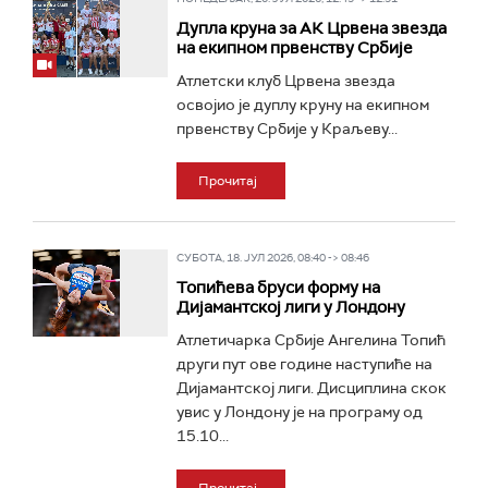
Дупла круна за АК Црвена звезда
на екипном првенству Србије
Атлетски клуб Црвена звезда
освојио је дуплу круну на екипном
првенству Србије у Краљеву...
Прочитај
СУБОТА, 18. ЈУЛ 2026, 08:40 -> 08:46
Топићева бруси форму на
Дијамантској лиги у Лондону
Атлетичарка Србије Ангелина Топић
други пут ове године наступиће на
Дијамантској лиги. Дисциплина скок
увис у Лондону је на програму од
15.10...