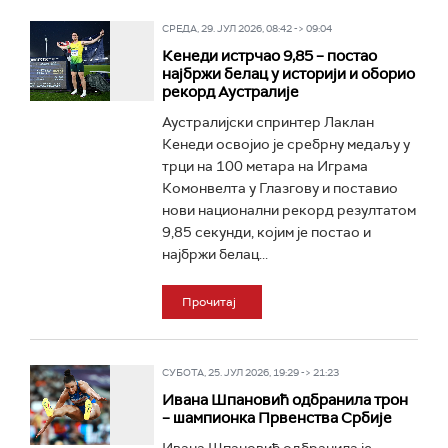
СРЕДА, 29. ЈУЛ 2026, 08:42 -> 09:04
Кенеди истрчао 9,85 – постао
најбржи белац у историји и оборио
рекорд Аустралије
Аустралијски спринтер Лаклан
Кенеди освојио је сребрну медаљу у
трци на 100 метара на Играма
Комонвелта у Глазгову и поставио
нови национални рекорд резултатом
9,85 секунди, којим је постао и
најбржи белац...
Прочитај
СУБОТА, 25. ЈУЛ 2026, 19:29 -> 21:23
Ивана Шпановић одбранила трон
– шампионка Првенства Србије