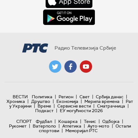
Радио Телевизија Србије
|
|
|
|
ВЕСТИ
Политика
Регион
Свет
Србија данас
|
|
|
|
Хроника
Друштво
Економија
Мерила времена
Рат
|
|
|
|
у Украјини
Време
Сервисне вести
Сматрачница
|
Подкаст
ЕУ могућности 2026
|
|
|
|
СПОРТ
Фудбал
Кошарка
Тенис
Одбојка
|
|
|
|
Рукомет
Ватерполо
Атлетика
Ауто-мото
Остали
|
спортови
Меморијал РТС