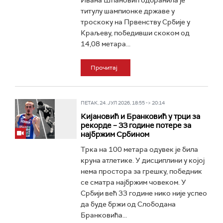
Ивана Шпановић одбранила је
титулу шампионке државе у
троскоку на Првенству Србије у
Краљеву, победивши скоком од
14,08 метара...
Прочитај
ПЕТАК, 24. ЈУЛ 2026, 18:55 -> 20:14
Кијановић и Бранковић у трци за
рекорде – 33 године потере за
најбржим Србином
Трка на 100 метара одувек је била
круна атлетике. У дисциплини у којој
нема простора за грешку, победник
се сматра најбржим човеком. У
Србији већ 33 године нико није успео
да буде бржи од Слободана
Бранковића...