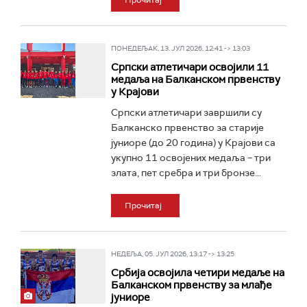
Прочитај
ПОНЕДЕЉАК, 13. ЈУЛ 2026, 12:41 -> 13:03
Српски атлетичари освојили 11
медаља на Балканском првенству
у Крајови
Српски атлетичари завршили су
Балканско првенство за старије
јуниоре (до 20 година) у Крајови са
укупно 11 освојених медаља – три
злата, пет сребра и три бронзе...
Прочитај
НЕДЕЉА, 05. ЈУЛ 2026, 13:17 -> 13:25
Србија освојила четири медаље на
Балканском првенству за млађе
јуниоре