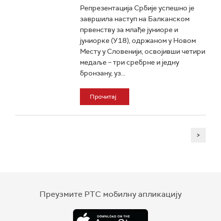
Репрезентација Србије успешно је
завршила наступ на Балканском
првенству за млађе јуниоре и
јуниорке (У18), одржаном у Новом
Месту у Словенији, освојивши четири
медаље – три сребрне и једну
бронзану, уз...
Прочитај
>
Преузмите РТС мобилну апликацију