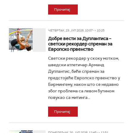
Прочитај
ЧЕТВРТАК, 23. ЈУЛ 2026, 10:07 -> 10:25
Добре вести за Дуплантиса –
светски рекордер спреман за
Европско првенство
Светски рекордер у скоку мотком,
шведски атлетичар Арманд
Дуплантис, биће спреман за
предстојеће Европско првенство у
Бирмингему, након што се недавно
због проблема са левом бутином
повукао са митинга...
Прочитај
ПОНЕДЕЉАК, 20. ЈУЛ 2026, 12:45 -> 12:51