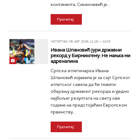
континента, Синанчевић је...
Прочитај
ЧЕТВРТАК, 06. АВГ 2026, 11:18 -> 12:03
Ивана Шпановић јури државни
рекорд у Бирмингему: Не мањка ми
адреналина
Српска атлетичарка Ивана
Шпановић изјавила је за сајт Српског
атлетског савеза да ће тежити
обарању државног рекорда и уједно
најбољег резултата на свету ове
године на предстојећем Европском
првенству...
Прочитај