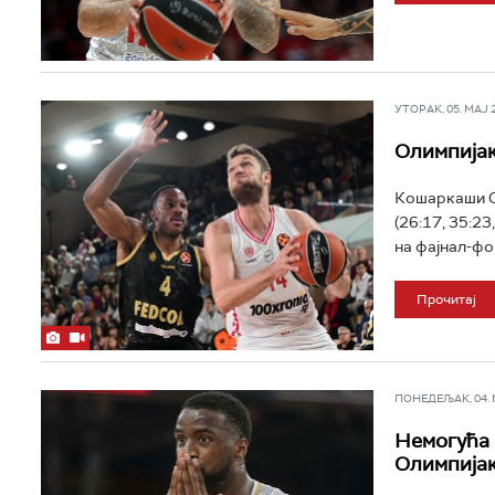
УТОРАК, 05. МАЈ 20
Олимпијак
Кошаркаши Ол
(26:17, 35:23
на фајнал-фо
Прочитај
ПОНЕДЕЉАК, 04. МА
Немогућа 
Олимпија