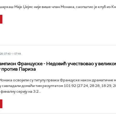
аркаш Мајк Џејмс није више члан Монака, саопштио је клуб из Кн
6, 07:40 -> 07:44
мпион Француске - Недовић учествовао у велико
 против Париза
нака освојили су титулу првака Француске након драматичне м
у савладали домаћи тим резултатом 101:92 (27:24, 28:28, 18:29, 2
иналну серију на 3:2...