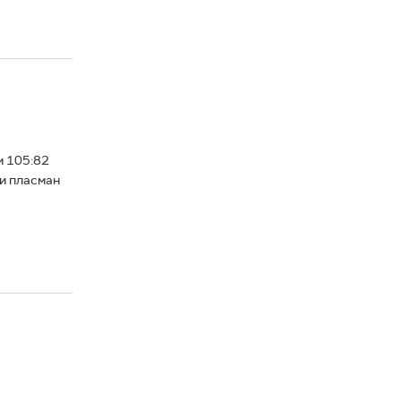
м 105:82
ли пласман