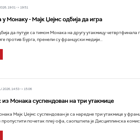
26, 19:01 -> 19:51
у Монаку - Мајк Џејмс одбија да игра
дбија да путује са тимом Монака на другу утакмицу четвртфинала 
ге против Бурга, пренели су француски медији...
 2026, 14:53 -> 15:06
с из Монака суспендован на три утакмице
ака Мајк Џејмс суспендован је са наредне три утакмице у франц
е пропустити почетак плеј-офа, саопштила је Дисциплинска комисиј