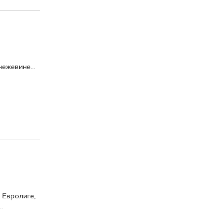
ежевине...
 Евролиге,
.