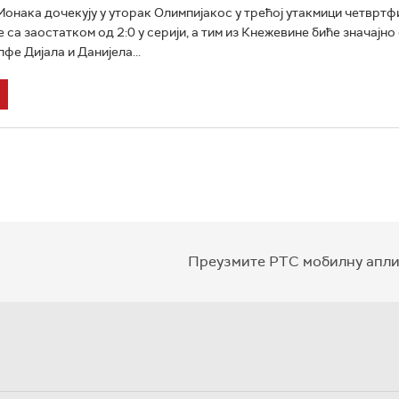
нака дочекују у уторак Олимпијакос у трећој утакмици четвртфи
 са заостатком од 2:0 у серији, а тим из Кнежевине биће значајн
фе Дијала и Данијела...
Преузмите РТС мобилну апли