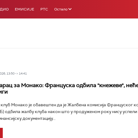
АДИО
ЕМИСИЈЕ
РТС
Остало
26, 13:50 -> 14:41
арац за Монако: Француска одбила "кнежеве", неће
иги
клуб Монако је обавештен да је Жалбена комисија Француског 
) одбила жалбу клуба након што у продуженом року нису успели
нансијску документацију...