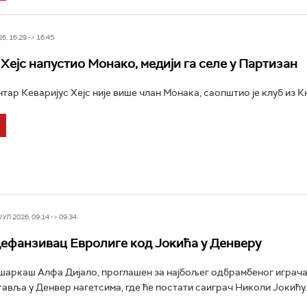
6, 16:29 -> 16:45
 Хејс напустио Монако, медији га селе у Партизан
тар Кеваријус Хејс није више члан Монака, саопштио је клуб из Кн
Л 2026, 09:14 -> 09:34
ефанзивац Евролиге код Јокића у Денверу
аркаш Алфа Дијало, проглашен за најбољег одбрамбеног играча
тавља у Денвер нагетсима, где ће постати саиграч Николи Јокићу..