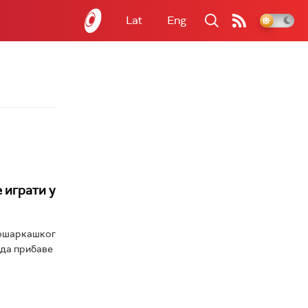
Lat
Eng
 играти у
кошаркашког
 да прибаве