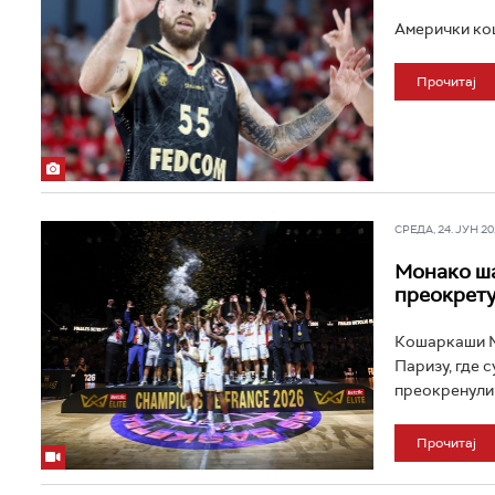
Амерички кош
Прочитај
СРЕДА, 24. ЈУН 202
Монако ша
преокрету
Кошаркаши Мо
Паризу, где с
преокренули ф
Прочитај