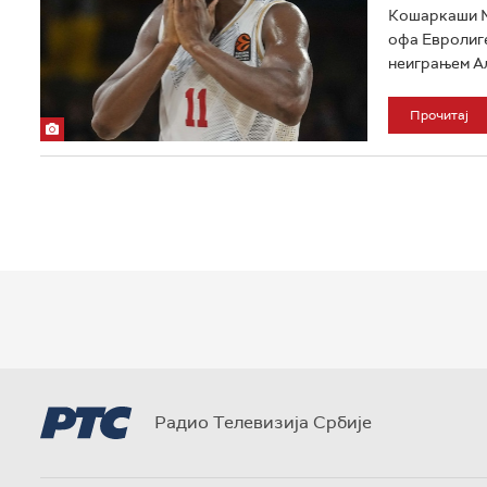
Кошаркаши Мо
офа Евролиге
неиграњем Ал
Прочитај
Радио Телевизија Србије