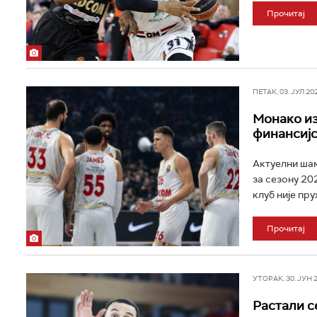
Прочитај
ПЕТАК, 03. ЈУЛ 202
Монако из
финансијс
Актуелни шам
за сезону 20
клуб није пр
Прочитај
УТОРАК, 30. ЈУН 20
Растали с