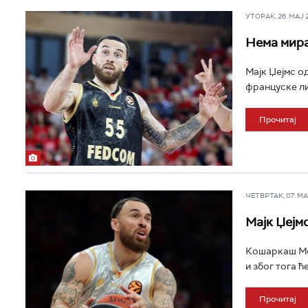
УТОРАК, 26. МАЈ 20
Нема мира 
Мајк Џејмс о
француске ли
Прочитај
ЧЕТВРТАК, 07. МАЈ
Мајк Џејм
Кошаркаш Мон
и због тога ћ
Прочитај