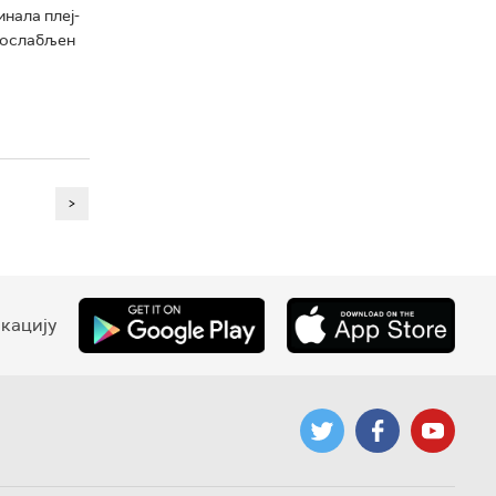
нала плеј-
о ослабљен
>
кацију