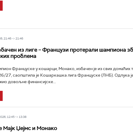
6, 21:46 -> 21:46
бачен из лиге – Французи протерали шампионa зб
ких проблема
пион Француске у кошарци, Монако, избачен је из свих домаћих
26/27, саопштила је Кошаркашка лига Француске (ЛНБ). Одлука је
ужио довољне финансијске...
26, 12:45 -> 13:38
е Мајк Џејмс и Монако