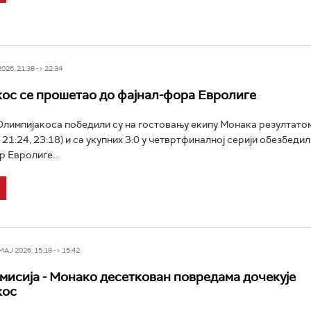
26, 21:38 -> 22:34
ос се прошетао до фајнал-фора Евролиге
импијакоса победили су на гостовању екипу Монака резултато
, 21:24, 23:18) и са укупних 3:0 у четвртфиналној серији обезбеди
р Евролиге...
Ј 2026, 15:18 -> 15:42
мисија - Монако десеткован повредама дочекује
кос