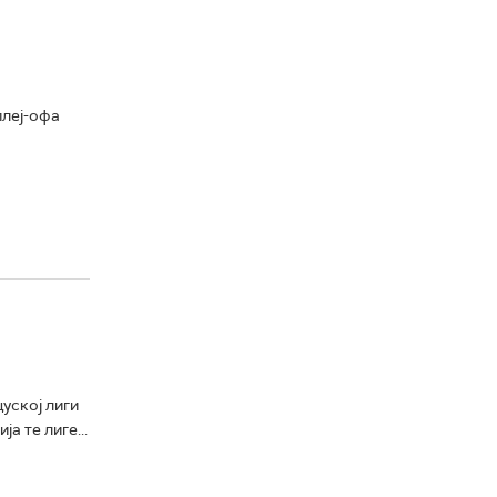
плеј-офа
уској лиги
а те лиге...