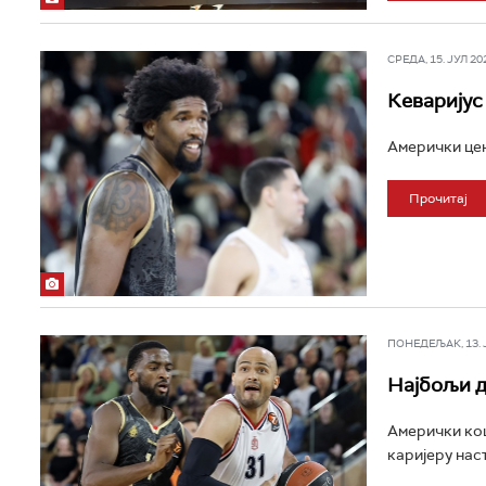
СРЕДА, 15. ЈУЛ 202
Кеваријус
Амерички цен
Прочитај
ПОНЕДЕЉАК, 13. ЈУ
Најбољи д
Амерички кош
каријеру нас