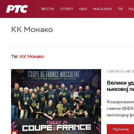
РТС
ВЕСТИ
СПОРТ
OKO
МАГАЗИН
ТВ
Р
КК Монако
Таг:
КК Монако
СУБОТА, 01. АВГ 20
Велики уд
њиховој л
Кошаркашки 
савеза (ФФББ
неопходну фи
Прочитај