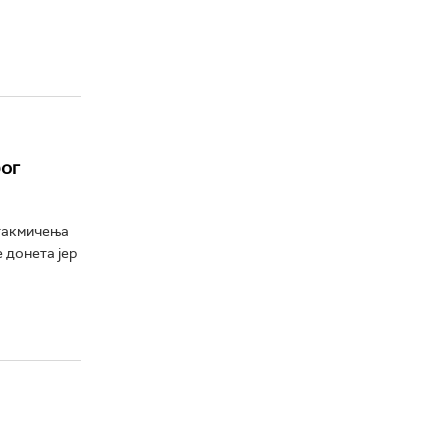
ог
 такмичења
 донета јер