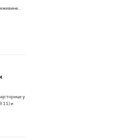
ежевине...
м
ајсторице у
8:11) и