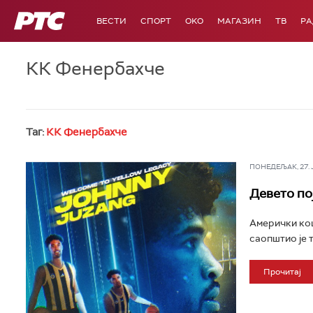
РТС
ВЕСТИ
СПОРТ
OKO
МАГАЗИН
ТВ
Р
КК Фенербахче
Таг:
КК Фенербахче
ПОНЕДЕЉАК, 27. ЈУ
Девето по
Амерички ко
саопштио је т
Прочитај