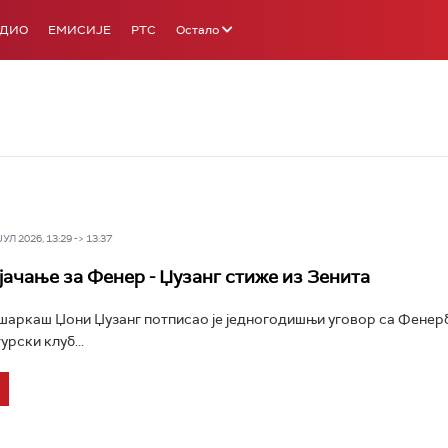
АДИО
ЕМИСИЈЕ
РТС
Остало
Л 2026, 13:29 -> 13:37
јачање за Фенер - Џузанг стиже из Зенита
шаркаш Џони Џузанг потписао је једногодишњи уговор са Фенер
урски клуб...