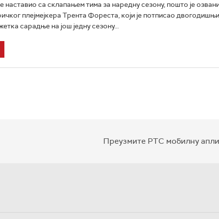
е наставио са склапањем тима за наредну сезону, пошто је озван
ичког плејмејкера Трента Фореста, који је потписао двогодишњи
етка сарадње на још једну сезону...
Преузмите РТС мобилну апли