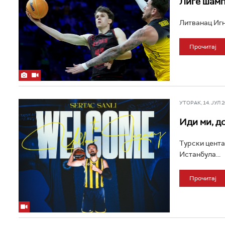
Лиге шам
Литванац Игна
Прочитај
УТОРАК, 14. ЈУЛ 20
Иди ми, д
Турски цента
Истанбула...
Прочитај