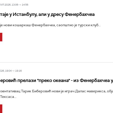
Л 2026, 13:06 -> 14:56
таје у Истанбулу, али у дресу Фенербахчеа
је нови кошаркаш Фенербахчеа, саопштио је турски клуб...
26, 19:04 -> 19:16
еровић прелази "преко океана" - из Фенербахчеа 
зентативац Тарик Биберовић нови је играч Далас маверикса, обја
Тексаса...