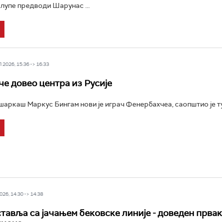
клупе предводи Шарунас ...
2026, 15:36 -> 16:33
е довео центра из Русије
аркаш Маркус Бингам нови је играч Фенербахчеа, саопштио је тур
26, 14:30 -> 14:38
тавља са јачањем бековске линије - доведен прва