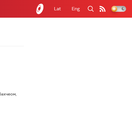
Lat
Eng
бахчеом,