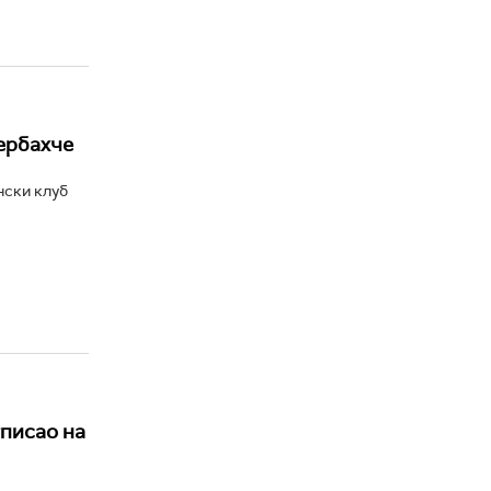
ербахче
нски клуб
тписао на