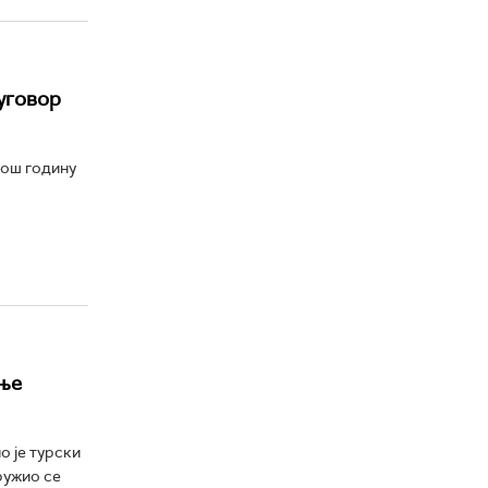
уговор
још годину
ање
 је турски
ружио се