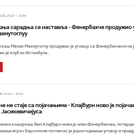
26, 15:32 -> 15:44
ња сарадња се наставља - Фенербахче продужио 
хмутоглуу
каш Мелих Махмутоглу продужио је уговор са Фенербахчеом на 
о је клуб из Истанбула...
6, 13:12 -> 15:11
е не стаје са појачањима - Клајбурн ново је појач
Јасикевичијуса
ички кошаркаш Вил Клајбурн нови је члан Фенербахчеа, потврдио
ашњи играч Барселоне потписао је једногодишњи уговор и прид