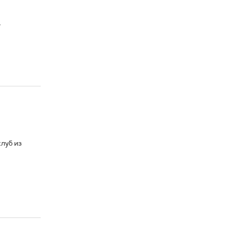
.
луб из