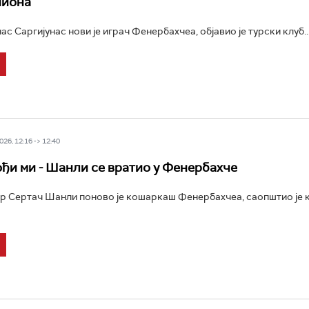
пиона
с Саргијунас нови је играч Фенербахчеа, објавио је турски клуб..
26, 12:16 -> 12:40
ођи ми - Шанли се вратио у Фенербахче
р Сертач Шанли поново је кошаркаш Фенербахчеа, саопштио је к