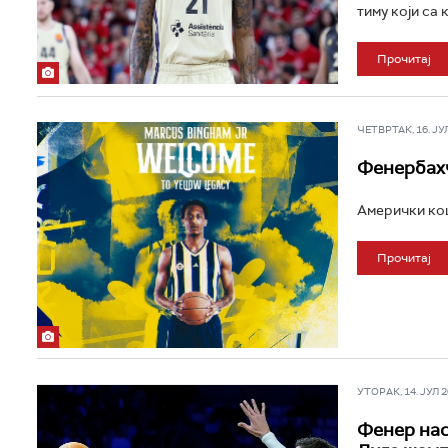
тиму који са 
Прочитај
ЧЕТВРТАК, 16. ЈУЛ 
Фенербахч
Амерички кош
Прочитај
УТОРАК, 14. ЈУЛ 20
Фенер нас