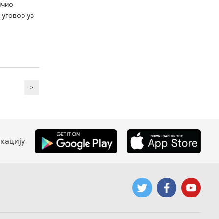
ичио
 уговор уз
>
кацију