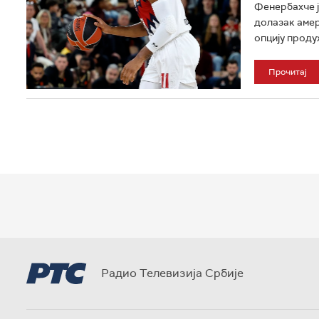
Фенербахче ј
долазак амер
опцију продуж
Прочитај
Радио Телевизија Србије