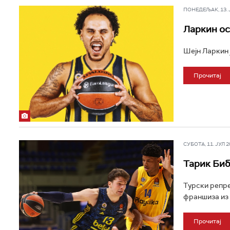
ПОНЕДЕЉАК, 13. ЈУ
Ларкин ос
Шејн Ларкин 
Прочитај
СУБОТА, 11. ЈУЛ 20
Тарик Биб
Турски репре
франшиза из 
Прочитај