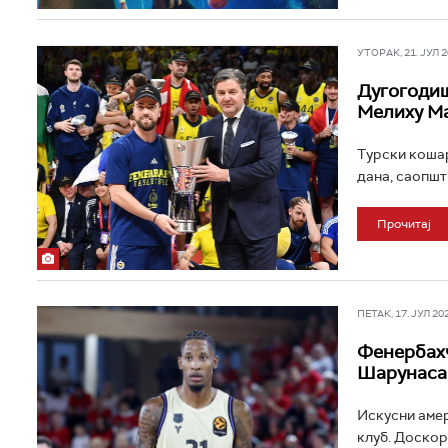
УТОРАК, 21. ЈУЛ 20
Дугогодиш
Мелиху Ма
Турски кошар
дана, саопшти
Прочитај
ПЕТАК, 17. ЈУЛ 202
Фенербахч
Шарунаса 
Искусни амер
клуб. Доскор