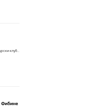
ски клуб...
к Фибине