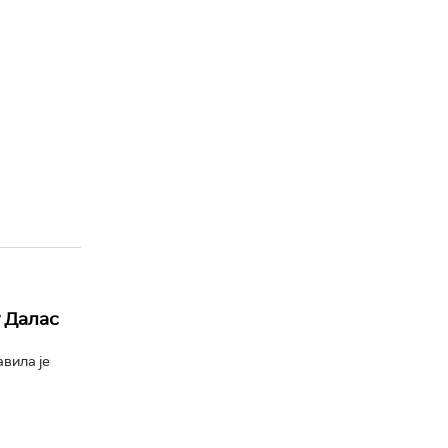
у Далас
вила је