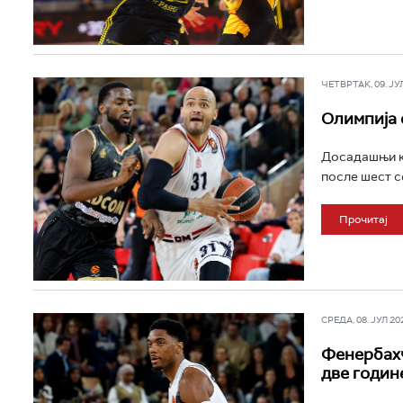
ЧЕТВРТАК, 09. ЈУЛ 
Олимпија 
Досадашњи ко
после шест с
Прочитај
СРЕДА, 08. ЈУЛ 202
Фенербахч
две годин