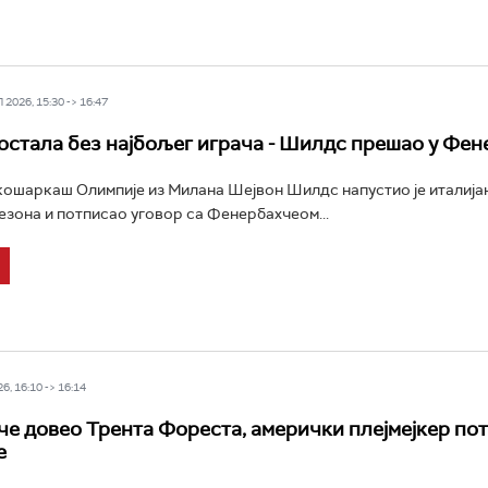
2026, 15:30 -> 16:47
остала без најбољег играча - Шилдс прешао у Фен
шаркаш Олимпије из Милана Шејвон Шилдс напустио је италија
езона и потписао уговор са Фенербахчеом...
6, 16:10 -> 16:14
е довео Трента Фореста, амерички плејмејкер по
е