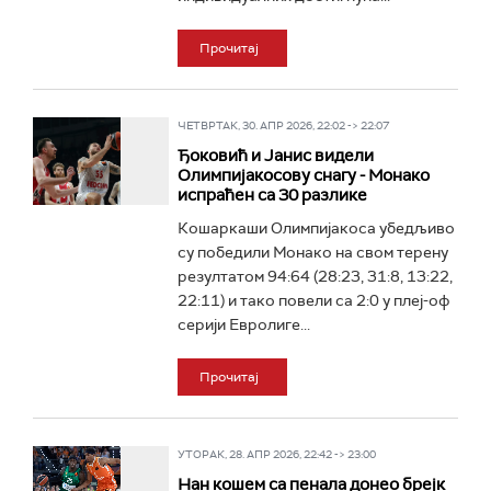
Прочитај
ЧЕТВРТАК, 30. АПР 2026, 22:02 -> 22:07
Ђоковић и Јанис видели
Олимпијакосову снагу - Монако
испраћен са 30 разлике
Кошаркаши Олимпијакоса убедљиво
су победили Монако на свом терену
резултатом 94:64 (28:23, 31:8, 13:22,
22:11) и тако повели са 2:0 у плеј-оф
серији Евролиге...
Прочитај
УТОРАК, 28. АПР 2026, 22:42 -> 23:00
Нан кошем са пенала донео брејк