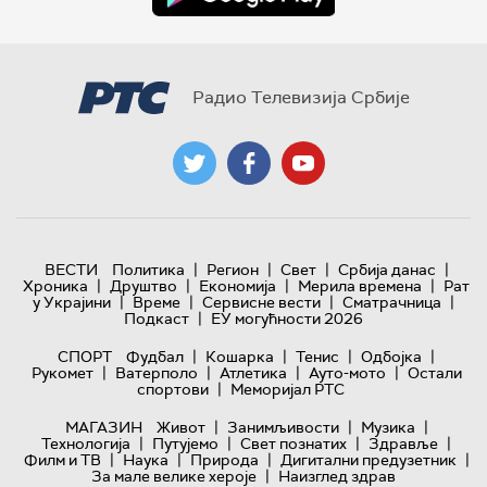
Радио Телевизија Србије
|
|
|
|
ВЕСТИ
Политика
Регион
Свет
Србија данас
|
|
|
|
Хроника
Друштво
Економија
Мерила времена
Рат
|
|
|
|
у Украјини
Време
Сервисне вести
Сматрачница
|
Подкаст
ЕУ могућности 2026
|
|
|
|
СПОРТ
Фудбал
Кошарка
Тенис
Одбојка
|
|
|
|
Рукомет
Ватерполо
Атлетика
Ауто-мото
Остали
|
спортови
Меморијал РТС
|
|
|
МАГАЗИН
Живот
Занимљивости
Музика
|
|
|
|
Технологијa
Путујемо
Свет познатих
Здравље
|
|
|
|
Филм и ТВ
Наука
Природа
Дигитални предузетник
|
За мале велике хероје
Наизглед здрав