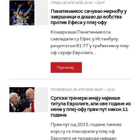
СРЕДА, 30. АПР 2025, 21:34 -> 22:47
Панатинаикос сачувао мирноћу у
завршници и дошао до вођства
против Ефеса у плеј-офу
Кошаркаши Панатинаикоса
савладали су Ефес у Истанбулу
резултатом 81:77 у трећем мечу плеј-
оф серије Евролиге...
Прочитај
ПОНЕДЕЉАК, 28. АПР 2025, 09:25 -> 13:12
Српски тренери имају највише
титула Евролиге, али ове године их
нема у плеј-офу први пут након 11
година
Први пут од 2015. године тимове
који су се пласирали у плеј-оф
Евролиге не предводи ниједан