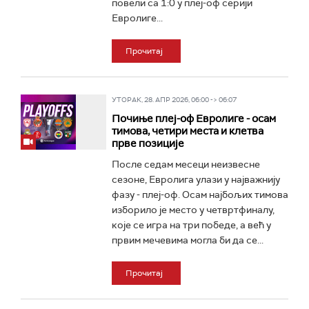
повели са 1:0 у плеј-оф серији
Евролиге...
Прочитај
УТОРАК, 28. АПР 2026, 06:00 -> 06:07
Почиње плеј-оф Евролиге - осам
тимова, четири места и клетва
прве позиције
После седам месеци неизвесне
сезоне, Евролига улази у најважнију
фазу - плеј-оф. Осам најбољих тимова
изборило је место у четвртфиналу,
које се игра на три победе, а већ у
првим мечевима могла би да се...
Прочитај