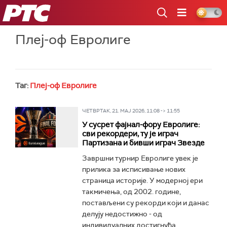
РТС
Плеј-оф Евролиге
Таг:
Плеј-оф Евролиге
ЧЕТВРТАК, 21. МАЈ 2026, 11:08 -> 11:55
У сусрет фајнал-фору Евролиге:
сви рекордери, ту је играч
Партизана и бивши играч Звезде
Завршни турнир Евролиге увек је
прилика за исписивање нових
страница историје. У модерној ери
такмичења, од 2002. године,
постављени су рекорди који и данас
делују недостижно - од
индивидуалних достигнућа...