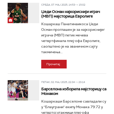
СРЕДА, 07. МАЈ 2025, 14:53 -> 15:02
Џеди Осман најкориснији играч
(МВП) мајсторица Евролиге
Кошаркаш Панатинаикоса Џеди
Осман проглашен је за најкориснијег
играча (МВП) петих мечева
четвртфинала плеј-офа Евролиге,
саопштено је на званичном сајту
такмичења...
Прочитај
ПЕТАК, 02. МАЈ 2025, 22:34 -> 23:14
Барселона изборила мајсторицу са
Монаком
Кошаркаши Барселоне савладали су
у "Блауграни" екипу Монака 79:72 у
четвртој утакмици плеј-офа