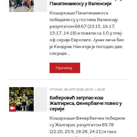
Панатинаикосу у Валенсији
Кошаркаши Панатинаикоса
победили су у гостима Валенсију
резултатом 68:67 (23:15, 16:17,
15:17, 14:18) и повели са 1:0 у плеј-
оф серији Евролиге. Јунак меча био
је Кендрик Нан који је погодио две
секунде...
Прочитај
УТОРАК, 28. АПР 2026, 22:15 -> 22:26
Биберовић затрпао кош
Жалгириса, Фенербахче повео у
серији
Кошаркаши Фенербахчеа победили
су Жалгирис резултатом 89:78
(22:20, 25:9, 18:28, 24:21) и тако