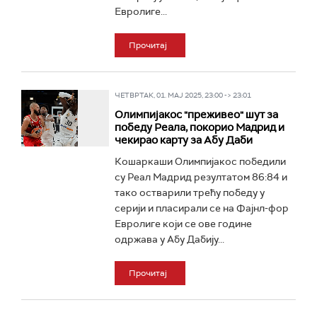
Евролиге...
Прочитај
ЧЕТВРТАК, 01. МАЈ 2025, 23:00 -> 23:01
Олимпијакос "преживео" шут за
победу Реала, покорио Мадрид и
чекирао карту за Абу Даби
Кошаркаши Олимпијакос победили
су Реал Мадрид резултатом 86:84 и
тако остварили трећу победу у
серији и пласирали се на Фајнл-фор
Евролиге који се ове године
одржава у Абу Дабију...
Прочитај