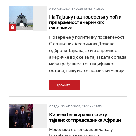
УТОРАК, 28. АПР 2026, 05:53 -> 18:39
На Тајвану пад поверења у моћ и
приврженост америчких
савезника
Поверење у политичку посвећеност
Сједињених Америчких Држава
одбрани Тајвана, али и спремност
америчке војске за тај задатак опада
међу грађанима тог пацифичког
острва, пишу источноазијски медији...
Прочитај
СРЕДА, 22. АПР 2026, 13:31 -> 13:52
Кинези блокирали посету
тајванског председника Африци
Неколико острвских земаља у