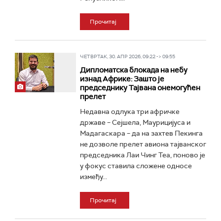
Прочитај
ЧЕТВРТАК, 30. АПР 2026, 09:22 -> 09:55
Дипломатска блокада на небу
изнад Африке: Зашто је
председнику Тајвана онемогућен
прелет
Недавна одлука три афричке
државе – Сејшела, Маурицијуса и
Мадагаскара – да на захтев Пекинга
не дозволе прелет авиона тајванског
председника Лаи Чинг Теа, поново је
у фокус ставила сложене односе
између...
Прочитај