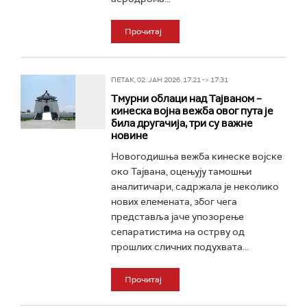
Прочитај
ПЕТАК, 02. ЈАН 2026, 17:21 -> 17:31
Тмурни облаци над Тајваном –
кинеска војна вежба овог пута је
била другачија, три су важне
новине
Новогодишња вежба кинеске војске
око Тајвана, оцењују тамошњи
аналитичари, садржала је неколико
нових елемената, због чега
представља јаче упозорење
сепаратистима на острву од
прошлих сличних подухвата...
Прочитај