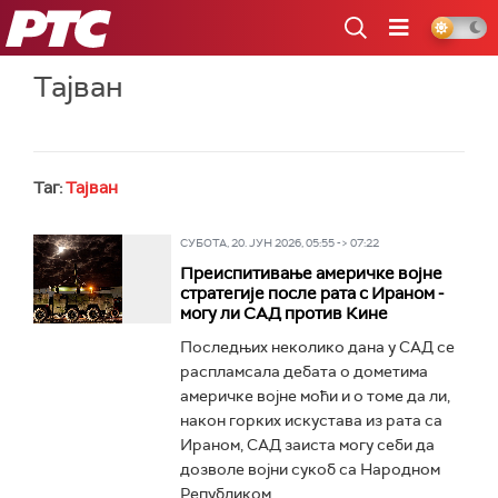
РТС
Тајван
Таг:
Тајван
СУБОТА, 20. ЈУН 2026, 05:55 -> 07:22
Преиспитивање америчке војне
стратегије после рата с Ираном -
могу ли САД против Кине
Последњих неколико дана у САД се
распламсала дебата о дометима
америчке војне моћи и о томе да ли,
након горких искустава из рата са
Ираном, САД заиста могу себи да
дозволе војни сукоб са Народном
Републиком...