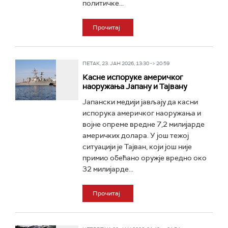
политичке...
Прочитај
ПЕТАК, 23. ЈАН 2026, 13:30 -> 20:59
Касне испоруке америчког
наоружања Јапану и Тајвану
Јапански медији јављају да касни
испорука америчког наоружања и
војне опреме вредне 7,2 милијарде
америчких долара. У још тежој
ситуацији је Тајван, који још није
примио обећано оружје вредно око
32 милијарде...
Прочитај