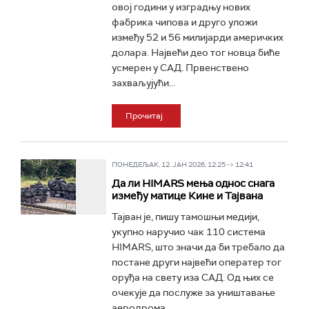
овој години у изградњу нових
фабрика чипова и друго уложи
између 52 и 56 милијарди америчких
долара. Највећи део тог новца биће
усмерен у САД. Првенствено
захваљујући...
Прочитај
ПОНЕДЕЉАК, 12. ЈАН 2026, 12:25 -> 12:41
Да ли HIMARS мења однос снага
између матице Кине и Тајвана
Тајван је, пишу тамошњи медији,
укупно наручио чак 110 система
HIMARS, што значи да би требало да
постане други највећи оператер тог
оруђа на свету иза САД. Од њих се
очекује да послуже за уништавање
аеродрома...