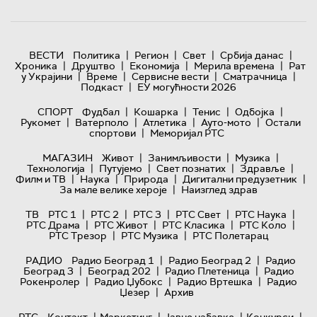
|
|
|
|
ВЕСТИ
Политика
Регион
Свет
Србија данас
|
|
|
|
Хроника
Друштво
Економија
Мерила времена
Рат
|
|
|
|
у Украјини
Време
Сервисне вести
Сматрачница
|
Подкаст
ЕУ могућности 2026
|
|
|
|
СПОРТ
Фудбал
Кошарка
Тенис
Одбојка
|
|
|
|
Рукомет
Ватерполо
Атлетика
Ауто-мото
Остали
|
спортови
Меморијал РТС
|
|
|
МАГАЗИН
Живот
Занимљивости
Музика
|
|
|
|
Технологијa
Путујемо
Свет познатих
Здравље
|
|
|
|
Филм и ТВ
Наука
Природа
Дигитални предузетник
|
За мале велике хероје
Наизглед здрав
|
|
|
|
|
ТВ
РТС 1
РТС 2
РТС 3
РТС Свет
РТС Наука
|
|
|
|
РТС Драма
РТС Живот
РТС Класика
РТС Коло
|
|
РТС Трезор
РТС Музика
РТС Полетарац
|
|
РАДИО
Радио Београд 1
Радио Београд 2
Радио
|
|
|
Београд 3
Београд 202
Радио Плетеница
Радио
|
|
|
Рокенролер
Радио Џубокс
Радио Вртешка
Радио
|
Џезер
Архив