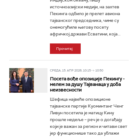
Индијском океану, пишу
источноазијски медији, на захтев
Пекинга одбило је прелет авиона
тајванског председника, чиме су
онемогућиле његову посету
афричкој држави Есватини, која...
Прочитај
СРЕДА, 15. АПР 2026, 10:15 -> 10:50
Посета вође опозиције Пекингу -
мелем за душу Тајванаца у доба
неизвесности
Шефица највеће опозиционе
тајванске партије Куоминтанг Ченг
Ливун посетила је матицу Кину
прошле недеље – реч је о догађају
који је важан за регион и читави свет
јер функционише тако да ублажи