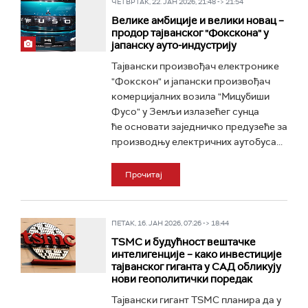
ЧЕТВРТАК, 22. ЈАН 2026, 21:48 -> 21:54
Велике амбиције и велики новац –
продор тајванског "Фокскона" у
јапанску ауто-индустрију
Тајвански произвођач електронике
"Фокскон" и јапански произвођач
комерцијалних возила "Мицубиши
Фусо" у Земљи излазећег сунца
ће основати заједничко предузеће за
производњу електричних аутобуса...
Прочитај
ПЕТАК, 16. ЈАН 2026, 07:26 -> 18:44
TSMC и будућност вештачке
интелигенције – како инвестиције
тајванског гиганта у САД обликују
нови геополитички поредак
Тајвански гигант TSMC планира да у