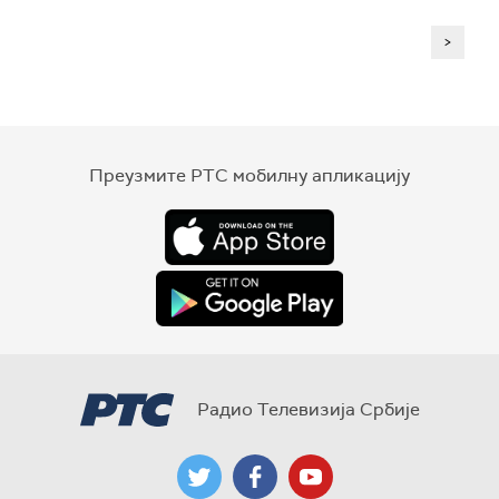
>
Преузмите РТС мобилну апликацију
Радио Телевизија Србије