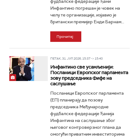
фудбалске федерације Ђани
Инфантино погрешан је човек на
челу те организације, изјавио је
британски премијер Енди Барнам...
Прочитај
ПЕТАК, 31. ЈУЛ 2026, 15:37 -> 15:40
Инфантино све усамљенији:
Посланици Европског парламента
зову председника Фифе на
саслушање
Посланици Европског парламента
(ЕП) планирају да позову
председника Међународне
фудбалске федерације Ђанија
Инфантина на саслушање због
његовог контроверзног плана да
омогући приватним инвеститорима