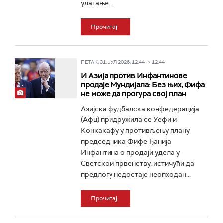
улагање...
Прочитај
ПЕТАК, 31. ЈУЛ 2026, 12:44 -> 12:44
И Азија против Инфантинове
продаје Мундијала: Без њих, Фифа
не може да прогура свој план
Азијска фудбалска конфедерација
(Афц) придружила се Уефи и
Конкакафу у противљењу плану
председника Фифе Ђанија
Инфантина о продаји удела у
Светском првенству, истичући да
предлогу недостаје неопходан...
Прочитај