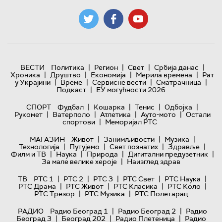
|
|
|
|
ВЕСТИ
Политика
Регион
Свет
Србија данас
|
|
|
|
Хроника
Друштво
Економија
Мерила времена
Рат
|
|
|
|
у Украјини
Време
Сервисне вести
Сматрачница
|
Подкаст
ЕУ могућности 2026
|
|
|
|
СПОРТ
Фудбал
Кошарка
Тенис
Одбојка
|
|
|
|
Рукомет
Ватерполо
Атлетика
Ауто-мото
Остали
|
спортови
Меморијал РТС
|
|
|
МАГАЗИН
Живот
Занимљивости
Музика
|
|
|
|
Технологијa
Путујемо
Свет познатих
Здравље
|
|
|
|
Филм и ТВ
Наука
Природа
Дигитални предузетник
|
За мале велике хероје
Наизглед здрав
|
|
|
|
|
ТВ
РТС 1
РТС 2
РТС 3
РТС Свет
РТС Наука
|
|
|
|
РТС Драма
РТС Живот
РТС Класика
РТС Коло
|
|
РТС Трезор
РТС Музика
РТС Полетарац
|
|
РАДИО
Радио Београд 1
Радио Београд 2
Радио
|
|
|
Београд 3
Београд 202
Радио Плетеница
Радио