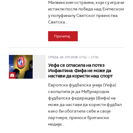
Малвинским острвима, који су играчи
истакли после победе над Енглеском
у полуфиналу Светског првенства.
Светска...
Прочитај
СРЕДА, 29. ЈУЛ 2026, 17:31 -> 17:31
Уефа се огласила на потез
Инфантина: Фифа не може да
настави да користи наш спорт
Европска фудбалска унија (Уефа)
саопштила је да Међународна
фудбалска федерација (Фифа) не
може да настави да користи фудбал
како би обогатила себе и своје
партнере, преносе британски
медији...