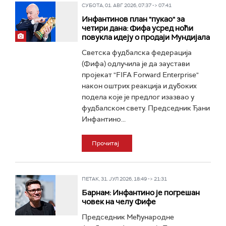
СУБОТА, 01. АВГ 2026, 07:37 -> 07:41
Инфантинов план "пукао" за
четири дана: Фифа усред ноћи
повукла идеју о продаји Мундијала
Светска фудбалска федерација
(Фифа) одлучила је да заустави
пројекат "FIFA Forward Enterprise"
након оштрих реакција и дубоких
подела које је предлог изазвао у
фудбалском свету. Председник Ђани
Инфантино...
Прочитај
ПЕТАК, 31. ЈУЛ 2026, 18:49 -> 21:31
Барнам: Инфантино је погрешан
човек на челу Фифе
Председник Међународне