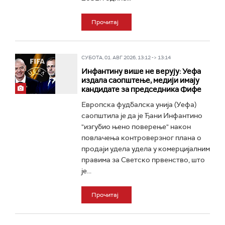
Прочитај
СУБОТА, 01. АВГ 2026, 13:12 -> 13:14
Инфантину више не верују: Уефа
издала саопштење, медији имају
кандидате за председника Фифе
Европска фудбалска унија (Уефа)
саопштила је да је Ђани Инфантино
"изгубио њено поверење" након
повлачења контроверзног плана о
продаји удела удела у комерцијалним
правима за Светско првенство, што
је...
Прочитај