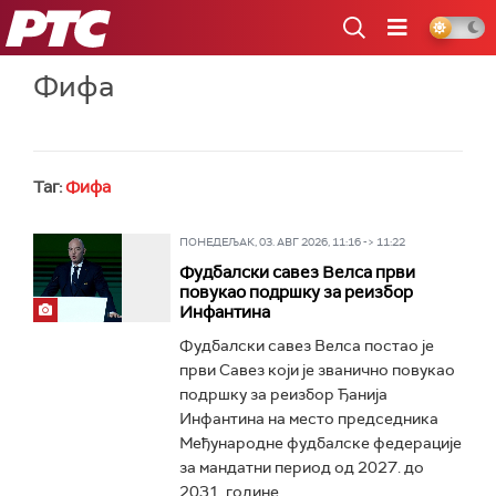
РТС
Фифа
Таг:
Фифа
ПОНЕДЕЉАК, 03. АВГ 2026, 11:16 -> 11:22
Фудбалски савез Велса први
повукао подршку за реизбор
Инфантина
Фудбалски савез Велса постао је
први Савез који је званично повукао
подршку за реизбор Ђанија
Инфантина на место председника
Међународне фудбалске федерације
за мандатни период од 2027. до
2031. године...