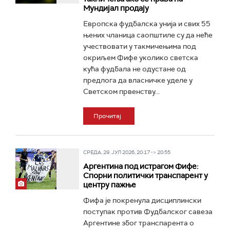
Мундијал продају
Европска фудбалска унија и свих 55
њених чланица саопштиле су да неће
учествовати у такмичењима под
окриљем Фифе уколико светска
кућа фудбала не одустане од
предлога да власничке уделе у
Светском првенству...
Прочитај
СРЕДА, 29. ЈУЛ 2026, 20:17 -> 20:55
Аргентина под истрагом Фифе:
Спорни политички транспарент у
центру пажње
Фифа је покренула дисциплински
поступак против Фудбалског савеза
Аргентине због транспарента о