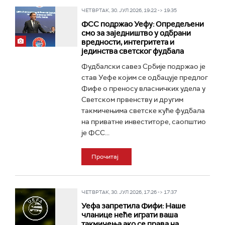
ЧЕТВРТАК, 30. ЈУЛ 2026, 19:22 -> 19:35
ФСС подржао Уефу: Опредељени
смо за заједништво у одбрани
вредности, интегритета и
јединства светског фудбала
Фудбалски савез Србије подржао је
став Уефе којим се одбацује предлог
Фифе о преносу власничких удела у
Светском првенству и другим
такмичењима светске куће фудбала
на приватне инвеститоре, саопштио
је ФСС...
Прочитај
ЧЕТВРТАК, 30. ЈУЛ 2026, 17:26 -> 17:37
Уефа запретила Фифи: Наше
чланице неће играти ваша
такмичења ако се права на