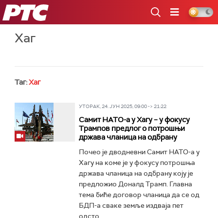
РТС
Хаг
Таг:
Хаг
УТОРАК, 24. ЈУН 2025, 09:00 -> 21:22
Самит НАТО-а у Хагу – у фокусу
Трампов предлог о потрошњи
држава чланица на одбрану
Почео је дводневни Самит НАТО-а у
Хагу на коме је у фокусу потрошња
држава чланица на одбрану коју је
предложио Доналд Трамп. Главна
тема биће договор чланица да се од
БДП-а сваке земље издваја пет
одсто...