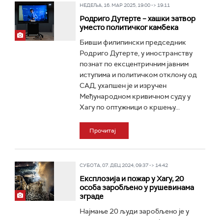
НЕДЕЉА, 16. МАР 2025, 19:00 -> 19:11
Родриго Дутерте – хашки затвор
уместо политичког камбека
Бивши филипински председник
Родриго Дутерте, у иностранству
познат по ексцентричним јавним
иступима и политичком отклону од
САД, ухапшен је и изручен
Међународном кривичном суду у
Хагу по оптужници о кршењу...
Прочитај
СУБОТА, 07. ДЕЦ 2024, 09:37 -> 14:42
Експлозија и пожар у Хагу, 20
особа заробљено у рушевинама
зграде
Најмање 20 људи заробљено је у