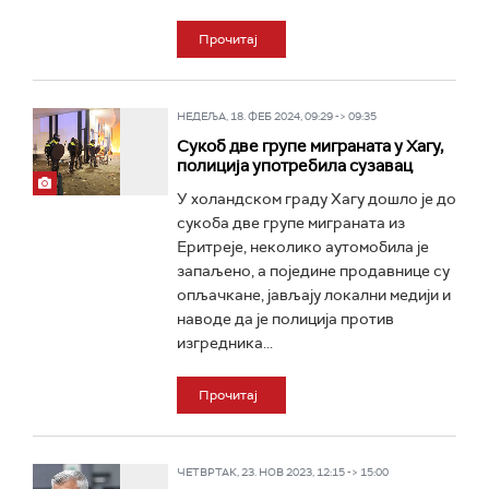
Прочитај
НЕДЕЉА, 18. ФЕБ 2024, 09:29 -> 09:35
Сукоб две групе миграната у Хагу,
полиција употребила сузавац
У холандском граду Хагу дошло је до
сукоба две групе миграната из
Еритреје, неколико аутомобила је
запаљено, а поједине продавнице су
опљачкане, јављају локални медији и
наводе да је полиција против
изгредника...
Прочитај
ЧЕТВРТАК, 23. НОВ 2023, 12:15 -> 15:00