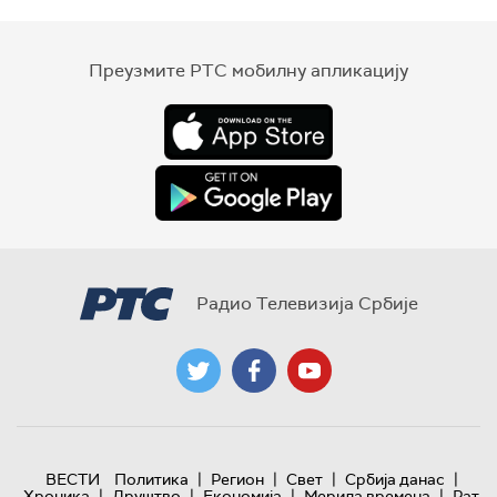
Преузмите РТС мобилну апликацију
Радио Телевизија Србије
|
|
|
|
ВЕСТИ
Политика
Регион
Свет
Србија данас
|
|
|
|
Хроника
Друштво
Економија
Мерила времена
Рат