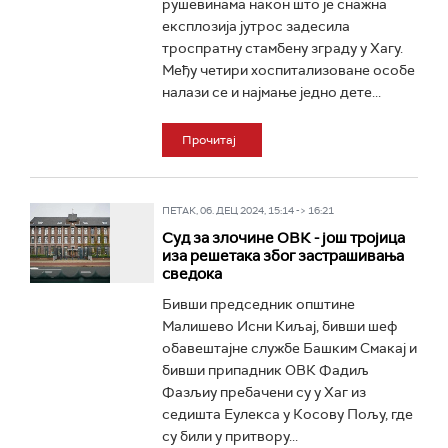
рушевинама након што је снажна
експлозија јутрос задесила
троспратну стамбену зграду у Хагу.
Међу четири хоспитализоване особе
налази се и најмање једно дете...
Прочитај
ПЕТАК, 06. ДЕЦ 2024, 15:14 -> 16:21
Суд за злочине ОВК - још тројица
иза решетака због застрашивања
сведока
Бивши председник општине
Малишево Исни Киљај, бивши шеф
обавештајне службе Башким Смакај и
бивши припадник ОВК Фадиљ
Фазљиу пребачени су у Хаг из
седишта Еулекса у Косову Пољу, где
су били у притвору...