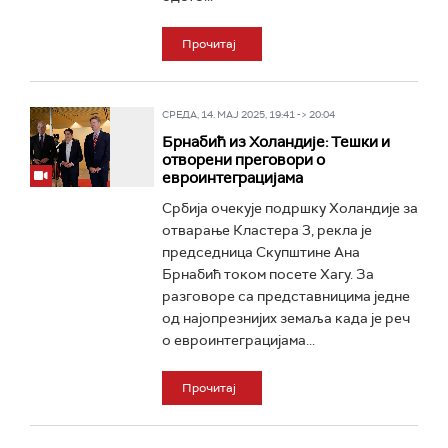
Прочитај
СРЕДА, 14. МАЈ 2025, 19:41 -> 20:04
Брнабић из Холандије: Тешки и
отворени преговори о
евроинтеграцијама
Србија очекује подршку Холандије за
отварање Кластера 3, рекла је
председница Скупштине Ана
Брнабић током посете Хагу. За
разговоре са представницима једне
од најопрезнијих земаља када је реч
о евроинтеграцијама...
Прочитај