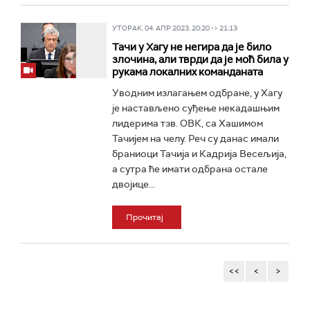
УТОРАК, 04. АПР 2023, 20:20 -> 21:13
Тачи у Хагу не негира да је било
злочина, али тврди да је моћ била у
рукама локалних команданата
Уводним излагањем одбране, у Хагу
је настављено суђење некадашњим
лидерима тзв. ОВК, са Хашимом
Тачијем на челу. Реч су данас имали
браниоци Тачија и Кадрија Весељија,
а сутра ће имати одбрана остале
двојице...
Прочитај
<<
<
>