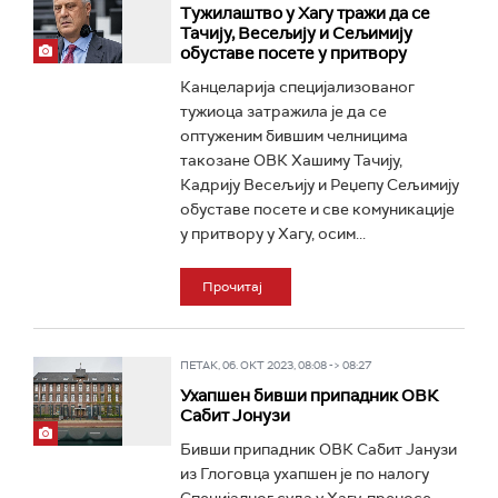
Тужилаштво у Хагу тражи да се
Тачију, Весељију и Сељимију
обуставе посете у притвору
Канцеларија специјализованог
тужиоца затражила је да се
оптуженим бившим челницима
такозане ОВК Хашиму Тачију,
Кадрију Весељију и Реџепу Сељимију
обуставе посете и све комуникације
у притвору у Хагу, осим...
Прочитај
ПЕТАК, 06. ОКТ 2023, 08:08 -> 08:27
Ухапшен бивши припадник ОВК
Сабит Јонузи
Бивши припадник ОВК Сабит Јанузи
из Глоговца ухапшен је по налогу