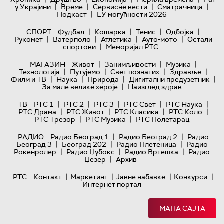
|
|
|
|
у Украјини
Време
Сервисне вести
Сматрачница
|
Подкаст
ЕУ могућности 2026
|
|
|
|
СПОРТ
Фудбал
Кошарка
Тенис
Одбојка
|
|
|
|
Рукомет
Ватерполо
Атлетика
Ауто-мото
Остали
|
спортови
Меморијал РТС
|
|
|
МАГАЗИН
Живот
Занимљивости
Музика
|
|
|
|
Технологијa
Путујемо
Свет познатих
Здравље
|
|
|
|
Филм и ТВ
Наука
Природа
Дигитални предузетник
|
За мале велике хероје
Наизглед здрав
|
|
|
|
|
ТВ
РТС 1
РТС 2
РТС 3
РТС Свет
РТС Наука
|
|
|
|
РТС Драма
РТС Живот
РТС Класика
РТС Коло
|
|
РТС Трезор
РТС Музика
РТС Полетарац
|
|
РАДИО
Радио Београд 1
Радио Београд 2
Радио
|
|
|
Београд 3
Београд 202
Радио Плетеница
Радио
|
|
|
Рокенролер
Радио Џубокс
Радио Вртешка
Радио
|
Џезер
Архив
|
|
|
|
РТС
Контакт
Маркетинг
Јавне набавке
Конкурси
Интернет портал
МАПА САЈТА