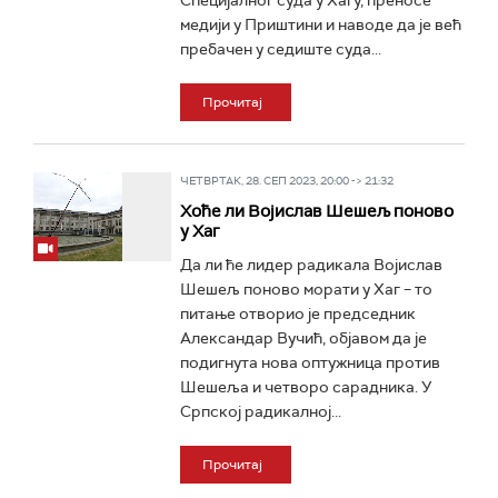
Специјалног суда у Хагу, преносе
медији у Приштини и наводе да је већ
пребачен у седиште суда...
Прочитај
ЧЕТВРТАК, 28. СЕП 2023, 20:00 -> 21:32
Хоће ли Војислав Шешељ поново
у Хаг
Да ли ће лидер радикала Војислав
Шешељ поново морати у Хаг – то
питање отворио је председник
Александар Вучић, објавом да је
подигнута нова оптужница против
Шешеља и четворо сарадника. У
Српској радикалној...
Прочитај