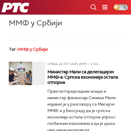
РТС
ММФ у Србији
Таг:
ММФ у Србији
СРЕДА, 22. ОКТ 2025, 16:55 -> 17:22
Министар Мали са делегацијом
ММФ-а: Српска економија остала
отпорна
Први потпредседник владе и
министар финансија Синиша Мали
изјавио је у разговору са Мисијом
ММФ-а у Београду да је српска
економија остала отпорна упркос
глобалним изазовима и да је даљи
циљ наше економске...