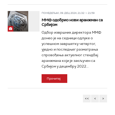
ПОНЕДЕЉАК, 09. ДЕЦ 2024, 21:32 -> 21:59
ММФ одобрио нови аранжман са
Србијом
Одбор извршних директора ММФ
донео је на седници одлуке о
успешном завршетку четвртог,
уједно и последњег разматрања
спровођења актуелног стендбај
аранжмана који је закључен са
Србијом у децембру 2022...
Прочитај
<<
<
>