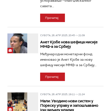
успоравања? Члан Фискалног
савета...
Прочитај
СУБОТА, 26. АПР 2025, 20:45 -> 21:09
Анет Кјобе нова шефица мисије
ММФ-а за Србију
Међународни монетарни фонд
именовао је Анет Кјобе за нову
шефицу мисије ММФ-а за Србију...
Прочитај
СУБОТА, 26. АПР 2025, 19:11 -> 21:24
Мали: Уводимо нови систем у
Пореску управу и запошљавамо
још хиљаду младих