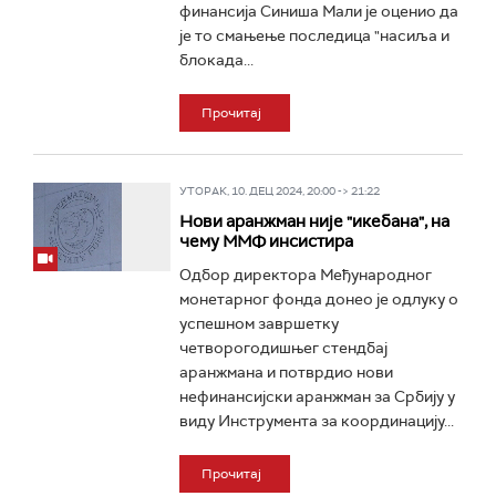
финансија Синиша Мали је оценио да
је то смањење последица "насиља и
блокада...
Прочитај
УТОРАК, 10. ДЕЦ 2024, 20:00 -> 21:22
Нови аранжман није "икебана", на
чему ММФ инсистира
Одбор директора Међународног
монетарног фонда донео је одлуку о
успешном завршетку
четворогодишњег стендбај
аранжмана и потврдио нови
нефинансијски аранжман за Србију у
виду Инструмента за координацију...
Прочитај