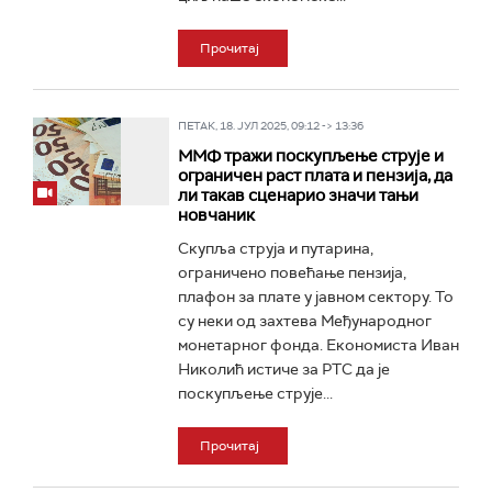
Прочитај
ПЕТАК, 18. ЈУЛ 2025, 09:12 -> 13:36
ММФ тражи поскупљење струје и
ограничен раст плата и пензија, да
ли такав сценарио значи тањи
новчаник
Скупља струја и путарина,
ограничено повећање пензија,
плафон за плате у јавном сектору. То
су неки од захтева Међународног
монетарног фонда. Економиста Иван
Николић истиче за РТС да је
поскупљење струје...
Прочитај