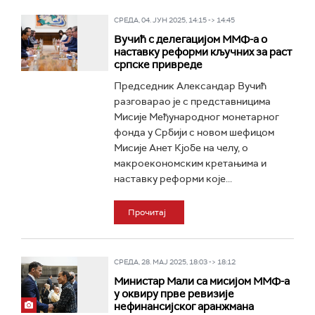
СРЕДА, 04. ЈУН 2025, 14:15 -> 14:45
Вучић с делегацијом ММФ-а о
наставку реформи кључних за раст
српске привреде
Председник Александар Вучић
разговарао је с представницима
Мисије Међународног монетарног
фонда у Србији с новом шефицом
Мисије Анет Кјобе на челу, о
макроекономским кретањима и
наставку реформи које...
Прочитај
СРЕДА, 28. МАЈ 2025, 18:03 -> 18:12
Министар Мали са мисијом ММФ-а
у оквиру прве ревизије
нефинансијског аранжмана