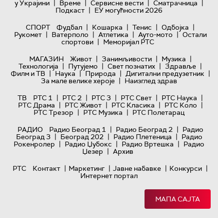
|
|
|
|
у Украјини
Време
Сервисне вести
Сматрачница
|
Подкаст
ЕУ могућности 2026
|
|
|
|
СПОРТ
Фудбал
Кошарка
Тенис
Одбојка
|
|
|
|
Рукомет
Ватерполо
Атлетика
Ауто-мото
Остали
|
спортови
Меморијал РТС
|
|
|
МАГАЗИН
Живот
Занимљивости
Музика
|
|
|
|
Технологијa
Путујемо
Свет познатих
Здравље
|
|
|
|
Филм и ТВ
Наука
Природа
Дигитални предузетник
|
За мале велике хероје
Наизглед здрав
|
|
|
|
|
ТВ
РТС 1
РТС 2
РТС 3
РТС Свет
РТС Наука
|
|
|
|
РТС Драма
РТС Живот
РТС Класика
РТС Коло
|
|
РТС Трезор
РТС Музика
РТС Полетарац
|
|
РАДИО
Радио Београд 1
Радио Београд 2
Радио
|
|
|
Београд 3
Београд 202
Радио Плетеница
Радио
|
|
|
Рокенролер
Радио Џубокс
Радио Вртешка
Радио
|
Џезер
Архив
|
|
|
|
РТС
Контакт
Маркетинг
Јавне набавке
Конкурси
Интернет портал
МАПА САЈТА