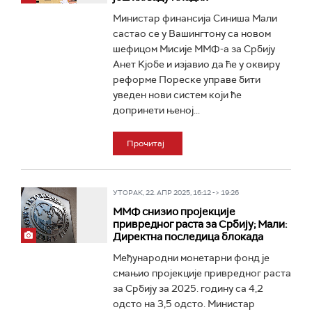
Министар финансија Синиша Мали
састао се у Вашингтону са новом
шефицом Мисије ММФ-а за Србију
Анет Kјобе и изјавио да ће у оквиру
реформе Пореске управе бити
уведен нови систем који ће
допринети њеној...
Прочитај
УТОРАК, 22. АПР 2025, 16:12 -> 19:26
ММФ снизио пројекције
привредног раста за Србију; Мали:
Директна последица блокада
Међународни монетарни фонд је
смањио пројекције привредног раста
за Србију за 2025. годину са 4,2
одсто на 3,5 одсто. Министар