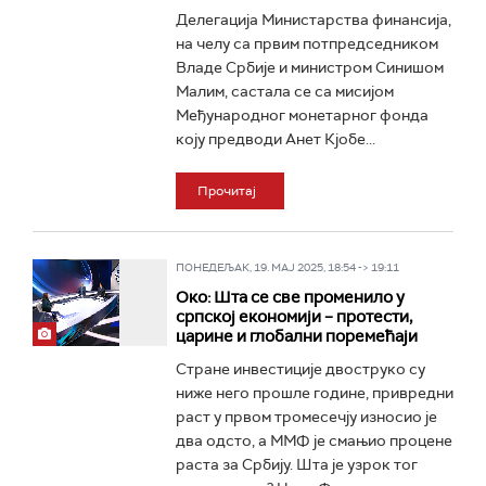
Делегација Министарства финансија,
на челу са првим потпредседником
Владе Србије и министром Синишом
Малим, састала се са мисијом
Међународног монетарног фонда
коју предводи Анет Кјобе...
Прочитај
ПОНЕДЕЉАК, 19. МАЈ 2025, 18:54 -> 19:11
Око: Шта се све променило у
српској економији – протести,
царине и глобални поремећаји
Стране инвестиције двоструко су
ниже него прошле године, привредни
раст у првом тромесечју износио је
два одсто, a ММФ је смањио процене
раста за Србију. Шта је узрок тог