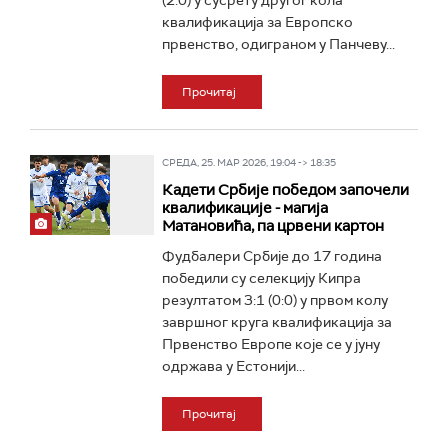
(2:0) у сусрету другог кола
квалификација за Европско
првенство, одиграном у Панчеву...
Прочитај
СРЕДА, 25. МАР 2026, 19:04 -> 18:35
Кадети Србије победом започели
квалификације - магија
Матановића, па црвени картон
Фудбалери Србије до 17 година
победили су селекцију Кипра
резултатом 3:1 (0:0) у првом колу
завршног круга квалификација за
Првенство Европе које се у јуну
одржава у Естонији...
Прочитај