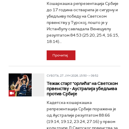
Кошаркашка репрезентација Србије
до 17 година остварила је сигурну и
убедљиву победу на Светском
првенству у Турској, пошто је у
Истанбулу савладала Венецуелу
резултатом 84:53 (25:20, 25:4, 16:15,
18:14)...
Прочитај
СУБОТА, 27. ЈУН 2026, 15:50 -> 09:52
Тежак старт "орлића" на Светском
првенству - Аустралија убедљива
против Србије
Кадетска кошаркашка
репрезентација Србије поражена је
од Аустралије резултатом 88:66
(19:14, 19:12, 23:24, 27:16) у првом
колу групе Д Светског првенства за