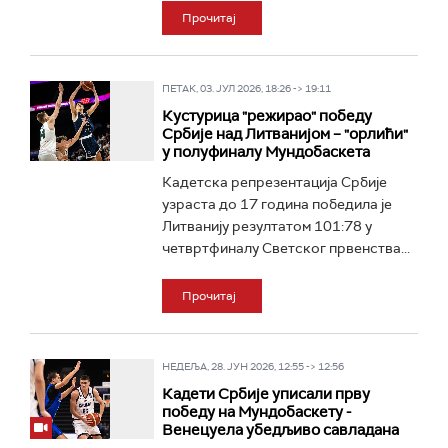
Прочитај
ПЕТАК, 03. ЈУЛ 2026, 18:26 -> 19:11
Кустурица "режирао" победу
Србије над Литванијом – "орлићи"
у полуфиналу Мундобаскета
Кадетска репрезентација Србије
узраста до 17 година победила је
Литванију резултатом 101:78 у
четвртфиналу Светског првенства...
Прочитај
НЕДЕЉА, 28. ЈУН 2026, 12:55 -> 12:56
Кадети Србије уписали прву
победу на Мундобаскету -
Венецуела убедљиво савладана