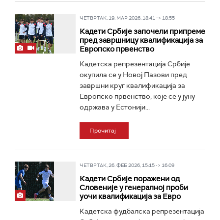
ЧЕТВРТАК, 19. МАР 2026, 18:41 -> 18:55
Кадети Србије започели припреме
пред завршницу квалификација за
Европско првенство
Кадетска репрезентација Србије
окупила се у Новој Пазови пред
завршни круг квалификација за
Европско првенство, које се у јуну
одржава у Естонији...
Прочитај
ЧЕТВРТАК, 26. ФЕБ 2026, 15:15 -> 16:09
Кадети Србије поражени од
Словеније у генералној проби
уочи квалификација за Евро
Кадетска фудбалска репрезентација