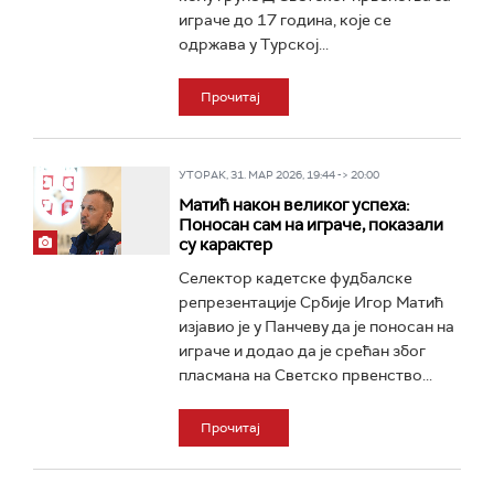
играче до 17 година, које се
одржава у Турској...
Прочитај
УТОРАК, 31. МАР 2026, 19:44 -> 20:00
Матић након великог успеха:
Поносан сам на играче, показали
су карактер
Селектор кадетске фудбалске
репрезентације Србије Игор Матић
изјавио је у Панчеву да је поносан на
играче и додао да је срећан због
пласмана на Светско првенство...
Прочитај