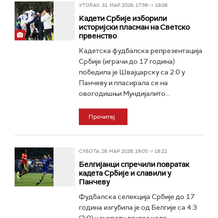
УТОРАК, 31. МАР 2026, 17:56 -> 19:08
Кадети Србије изборили
историјски пласман на Светско
првенство
Кадетска фудбалска репрезентација
Србије (играчи до 17 година)
победила је Швајцарску са 2:0 у
Панчеву и пласирала се на
овогодишњи Мундијалито...
Прочитај
СУБОТА, 28. МАР 2026, 19:05 -> 18:22
Белгијанци спречили повратак
кадета Србије и славили у
Панчеву
Фудбалска селекција Србије до 17
година изгубила је од Белгије са 4:3