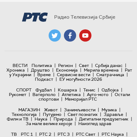
Радио Телевизија Србије
|
|
|
|
ВЕСТИ
Политика
Регион
Свет
Србија данас
|
|
|
|
Хроника
Друштво
Економија
Мерила времена
Рат
|
|
|
|
у Украјини
Време
Сервисне вести
Сматрачница
|
Подкаст
ЕУ могућности 2026
|
|
|
|
СПОРТ
Фудбал
Кошарка
Тенис
Одбојка
|
|
|
|
Рукомет
Ватерполо
Атлетика
Ауто-мото
Остали
|
спортови
Меморијал РТС
|
|
|
МАГАЗИН
Живот
Занимљивости
Музика
|
|
|
|
Технологијa
Путујемо
Свет познатих
Здравље
|
|
|
|
Филм и ТВ
Наука
Природа
Дигитални предузетник
|
За мале велике хероје
Наизглед здрав
|
|
|
|
|
ТВ
РТС 1
РТС 2
РТС 3
РТС Свет
РТС Наука