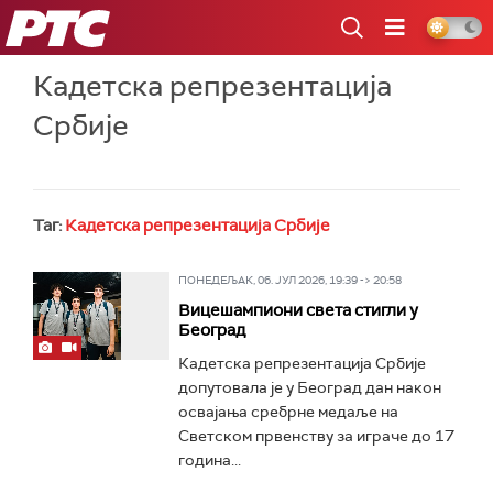
РТС
Кадетска репрезентација
Србије
Таг:
Кадетска репрезентација Србије
ПОНЕДЕЉАК, 06. ЈУЛ 2026, 19:39 -> 20:58
Вицешампиони света стигли у
Београд
Кадетска репрезентација Србије
допутовала је у Београд дан након
освајања сребрне медаље на
Светском првенству за играче до 17
година...