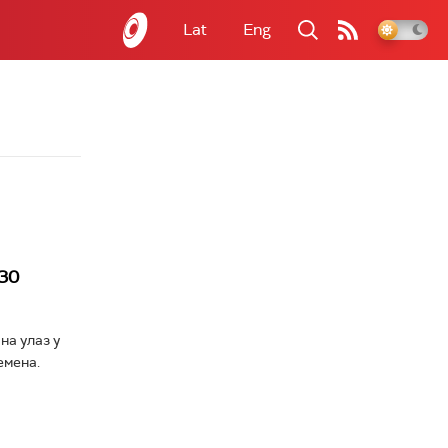
Lat
Eng
 30
на улаз у
емена.