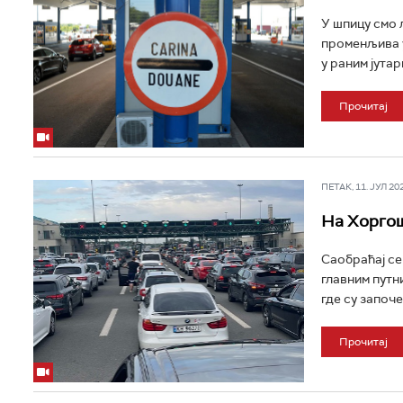
У шпицу смо 
променљива у
у раним јутар
Прочитај
ПЕТАК, 11. ЈУЛ 202
На Хоргош
Саобраћај се 
главним путн
где су започе
Прочитај