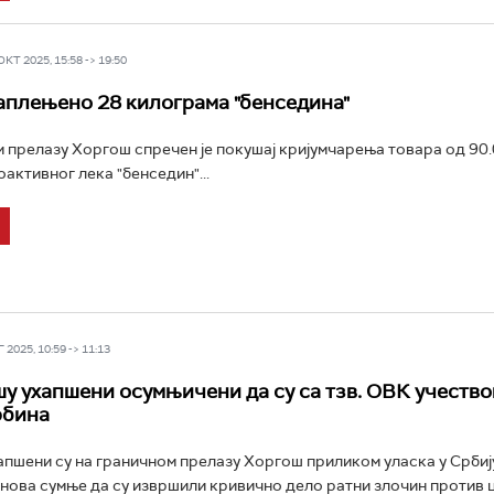
Т 2025, 15:58 -> 19:50
аплењено 28 килограма "бенседина"
 прелазу Хоргош спречен је покушај кријумчарења товара од 90
активног лека "бенседин"...
2025, 10:59 -> 11:13
у ухапшени осумњичени да су са тзв. ОВК учество
рбина
 ухапшени су на граничном прелазу Хоргош приликом уласка у Србију
нова сумње да су извршили кривично дело ратни злочин против 