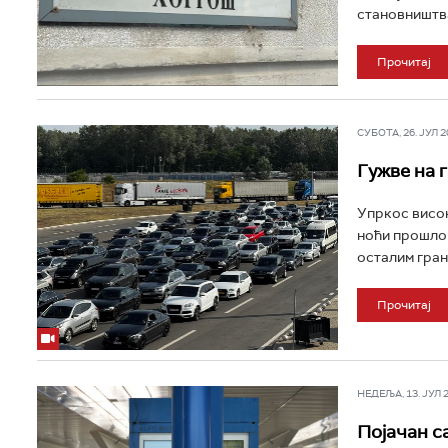
становништва
Прочитај
СУБОТА, 26. ЈУЛ 20
Гужве на 
Упркос висок
ноћи прошло ј
осталим гран
Прочитај
НЕДЕЉА, 13. ЈУЛ 20
Појачан с