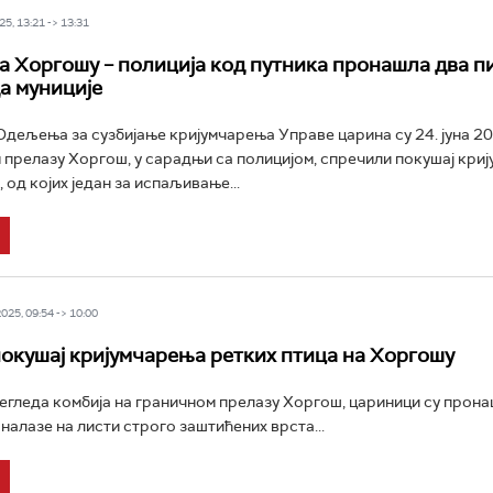
5, 13:21 -> 13:31
а Хоргошу – полиција код путника пронашла два 
а муниције
дељења за сузбијање кријумчарења Управе царина су 24. јуна 20
 прелазу Хоргош, у сарадњи са полицијом, спречили покушај кри
од којих један за испаљивање...
25, 09:54 -> 10:00
окушај кријумчарења ретких птица на Хоргошу
гледа комбија на граничном прелазу Хоргош, цариници су прона
 налазе на листи строго заштићених врста...