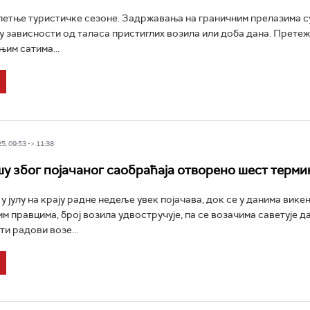
летње туристичке сезоне. Задржавања на граничним прелазима с
 зависности од таласа пристиглих возила или доба дана. Претеж
њим сатима...
5, 09:53 -> 11:38
у због појачаног саобраћаја отворено шест терми
у јулу на крају радне недеље увек појачава, док се у данима викен
им правцима, број возила удвостручује, па се возачима саветује д
ти радови возе...