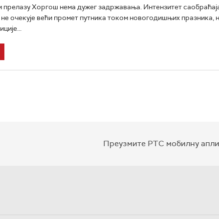
 прелазу Хоргош нема дужег задржавања. Интензитет саобраћаја
е не очекује већи промет путника током новогодишњих празника, 
ције...
Преузмите РТС мобилну апли