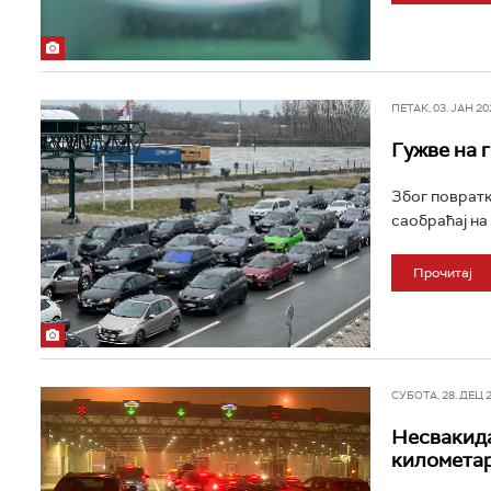
ПЕТАК, 03. ЈАН 202
Гужве на г
Због повратк
саобраћај на
Прочитај
СУБОТА, 28. ДЕЦ 20
Несвакида
километа