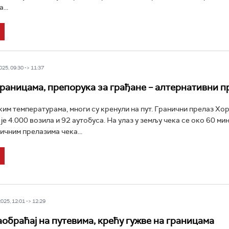
...
25, 09:30 -> 11:37
границама, препорука за грађане – алтернативни п
им температурама, многи су кренули на пут. Гранични прелаз Хо
е 4.000 возила и 92 аутобуса. На улаз у земљу чека се око 60 мин
ичним прелазима чека...
25, 12:01 -> 12:29
аобраћај на путевима, крећу гужве на границама