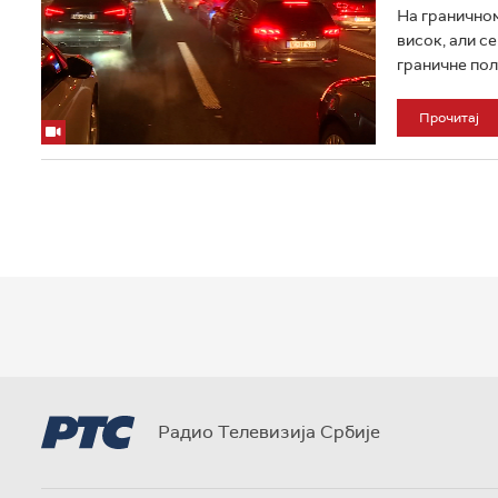
На граничном
висок, али с
граничне поли
Прочитај
Радио Телевизија Србије