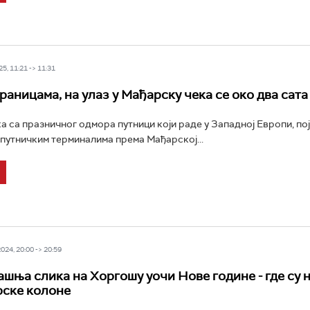
5, 11:21 -> 11:31
раницама, на улаз у Мађарску чека се око два сата
а са празничног одмора путници који раде у Западној Европи, пој
 путничким терминалима према Мађарској...
24, 20:00 -> 20:59
шња слика на Хоргошу уочи Нове године - где су 
рске колоне