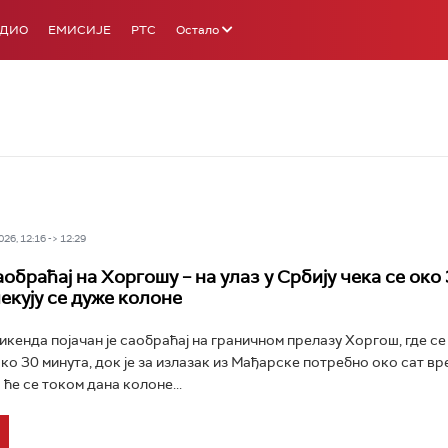
АДИО
ЕМИСИЈЕ
РТС
Остало
26, 12:16 -> 12:29
обраћај на Хоргошу – на улаз у Србију чека се око
екују се дуже колоне
икенда појачан је саобраћај на граничном прелазу Хоргош, где се 
око 30 минута, док је за излазак из Мађарске потребно око сат вр
 ће се током дана колоне...