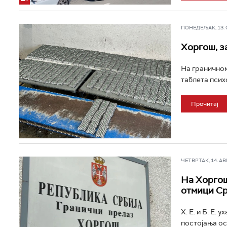
ПОНЕДЕЉАК, 13. ОК
Хоргош, з
На граничном
таблета психо
Прочитај
ЧЕТВРТАК, 14. АВГ 
На Хоргош
отмици С
X. Е. и Б. Е.
постојања ос