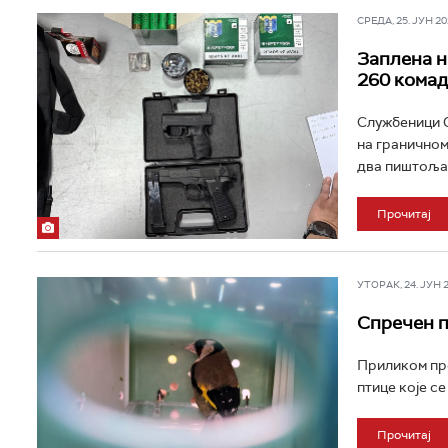
СРЕДА, 25. ЈУН 202
Заплена н
260 комад
Службеници О
на граничном
два пиштоља, 
Прочитај
УТОРАК, 24. ЈУН 20
Спречен п
Приликом пре
птице које се
Прочитај