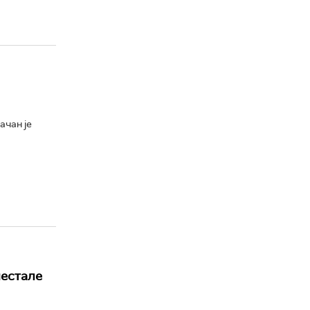
ачан је
нестале