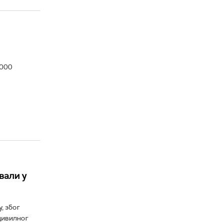
.000
вали у
, због
цивилног