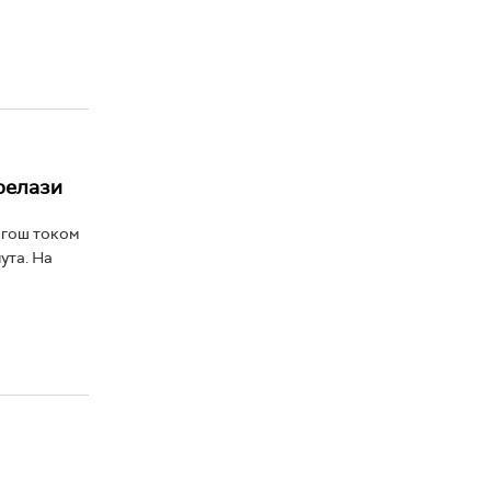
релази
ргош током
ута. На