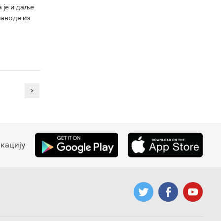
 је и даље
наводе из
>
кацију