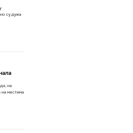
у
но су дужа
нала
да, на
а на местима