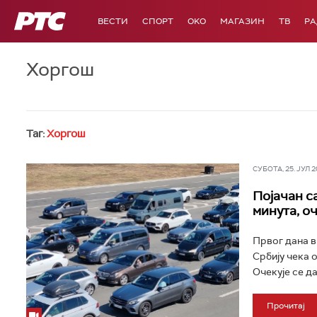
РТС
ВЕСТИ
СПОРТ
OKO
МАГАЗИН
ТВ
Р
Хоргош
Таг:
Хоргош
СУБОТА, 25. ЈУЛ 20
Појачан са
минута, оч
Првог дана в
Србију чека 
Очекује се да
Прочитај