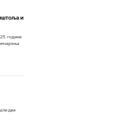
пиштоља и
25. године
јумчарења
шли две