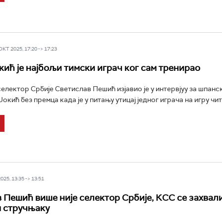
Т 2025, 17:20 -> 17:23
кић је најбољи тимски играч ког сам тренирао
лектор Србије Светислав Пешић изјавио је у интервјуу за шпанс
Јокић без премца када је у питању утицај једног играча на игру чит
25, 13:35 -> 13:51
 Пешић више није селектор Србије, КСС се захвал
 стручњаку