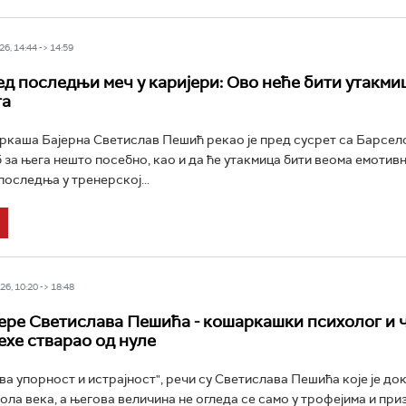
6, 14:44 -> 14:59
д последњи меч у каријери: Ово неће бити утакми
га
каша Бајерна Светислав Пешић рекао је пред сусрет са Барсело
 за њега нешто посебно, као и да ће утакмица бити веома емотивна
 последња у тренерској...
6, 10:20 -> 18:48
јере Светислава Пешића - кошаркашки психолог и 
пехе стварао од нуле
ва упорност и истрајност", речи су Светислава Пешића које је до
ола века, а његова величина не огледа се само у трофејима и при