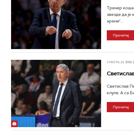
Тренер кошар
звезде да је
арени"...
Прочитај
СУБОТА, 21. ФЕБ 20
Светислав
Светислав Пе
клупе. А са Б
Прочитај