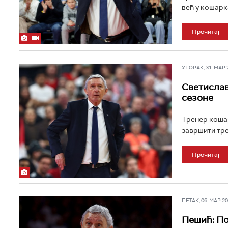
већ у кошарка
Прочитај
УТОРАК, 31. МАР 20
Светислав
сезоне
Тренер кошар
завршити тре
Прочитај
ПЕТАК, 06. МАР 202
Пешић: По