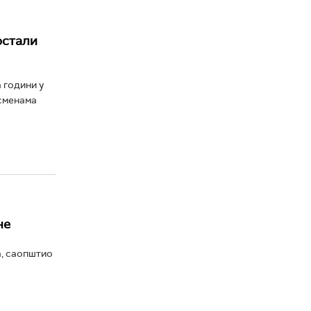
остали
 години у
 сменама
не
, саопштио