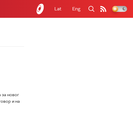
Lat
Eng
 за новог
овор и на