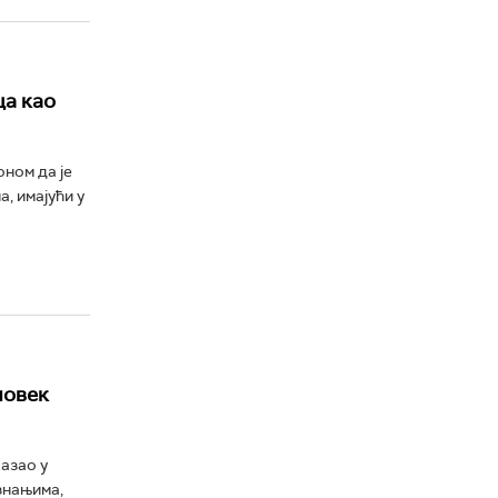
ца као
ном да је
, имајући у
човек
казао у
знањима,