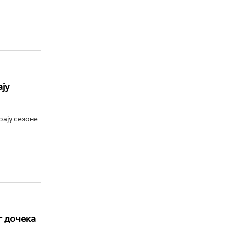
ју
рају сезоне
г дочека