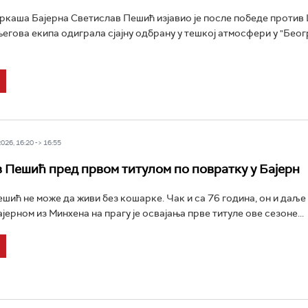
каша Бајерна Светислав Пешић изјавио је после победе против
 његова екипа одиграла сјајну одбрану у тешкој атмосфери у "Бео
26, 16:20 -> 16:55
 Пешић пред првом титулом по повратку у Бајерн
шић не може да живи без кошарке. Чак и са 76 година, он и даље
ајерном из Минхена на прагу је освајања прве титуле ове сезоне...