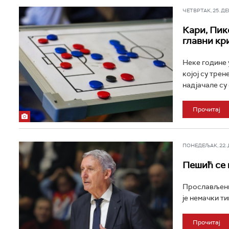
ЧЕТВРТАК, 25. ДЕЦ
Кари, Пикс
главни кр
Неке године 
којој су тре
надјачале су 
Прочитај
ПОНЕДЕЉАК, 22. ДЕ
Пешић се 
Прослављени
је немачки тим
Прочитај