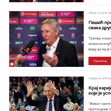
ПЕТАК, 17. АПР 202
Пешић пре
свака дру
Тренер кошар
шпански клуб
виду да му је
Прочитај
СРЕДА, 01. АПР 202
Крај кари
који је ус
"Живот захте
претходних п