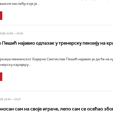
шком наслеђу које је...
26, 21:56 -> 23:33
 Пешић најавио одлазак у тренерску пензију на кра
каша минхенског Бајерна Светислав Пешић најавио је да ће на к
нерску каријеру...
6, 23:34 -> 23:37
носан сам на своје играче, лепо сам се осећао збо