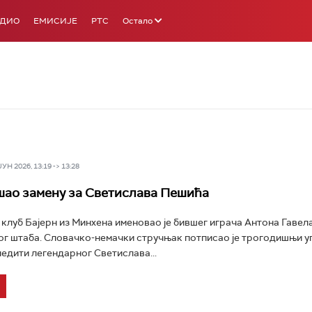
АДИО
ЕМИСИЈЕ
РТС
Остало
Н 2026, 13:19 -> 13:28
шао замену за Светислава Пешића
луб Бајерн из Минхена именовао је бившег играча Антона Гавела
г штаба. Словачко-немачки стручњак потписао је трогодишњи уг
ледити легендарног Светислава...