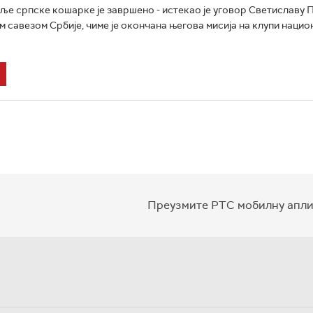
ље српске кошарке је завршено - истекао је уговор Светиславу 
савезом Србије, чиме је окончана његова мисија на клупи нацио
Преузмите РТС мобилну апли