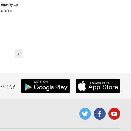
Пешићу са
налног
>
кацију