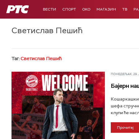
РТС
ВЕСТИ
СПОРТ
OKO
МАГАЗИН
ТВ
Р
Светислав Пешић
Таг:
Светислав Пешић
ПОНЕДЕЉАК, 29. ЈУ
Бајерн на
Кошаркашки к
шефа стручно
клупи ће нас
Прочитај