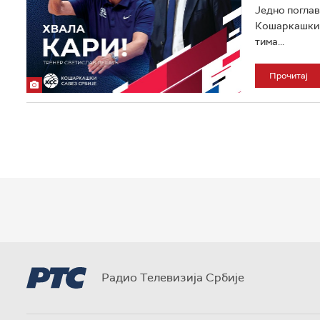
Једно поглав
Кошаркашким 
тима...
Прочитај
Радио Телевизија Србије