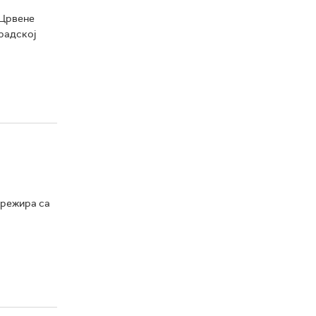
 Црвене
градској
 режира са