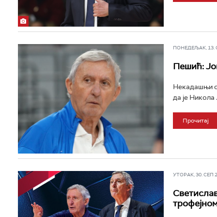
ПОНЕДЕЉАК, 13. ОК
Пешић: Јо
Некадашњи се
да је Никола 
Прочитај
УТОРАК, 30. СЕП 20
Светислав
трофејном