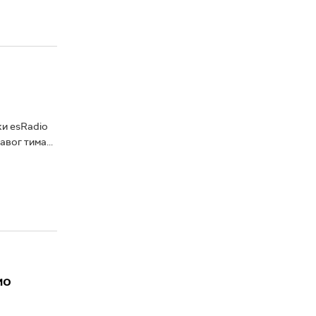
ки esRadio
авог тима...
ио