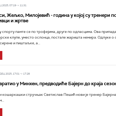
 2025, 07:19 -> 11:31
и, Жељко, Милојевић - година у којој су тренери п
ивци и жртве
у спорту памте се по трофејима, друге по одласцима. Ова припада
нерске клупе, уместо ослонца, постале жаришта немира. Одлуке о
сирене и пиштаљке, а...
Ц 2025, 17:01 -> 17:28
вратио у Минхен, предводиће Бајерн до краја сезо
 кошаркашки стручњак Светислав Пешић нови је тренер Бајерна
...