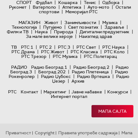
|
|
|
|
СПОРТ
Фудбал
Кошарка
Тенис
Одбојка
|
|
|
|
Рукомет
Ватерполо
Атлетика
Ауто-мото
Остали
|
спортови
Меморијал РТС
|
|
|
МАГАЗИН
Живот
Занимљивости
Музика
|
|
|
|
Технологијa
Путујемо
Свет познатих
Здравље
|
|
|
|
Филм и ТВ
Наука
Природа
Дигитални предузетник
|
За мале велике хероје
Наизглед здрав
|
|
|
|
|
ТВ
РТС 1
РТС 2
РТС 3
РТС Свет
РТС Наука
|
|
|
|
РТС Драма
РТС Живот
РТС Класика
РТС Коло
|
|
РТС Трезор
РТС Музика
РТС Полетарац
|
|
РАДИО
Радио Београд 1
Радио Београд 2
Радио
|
|
|
Београд 3
Београд 202
Радио Плетеница
Радио
|
|
|
Рокенролер
Радио Џубокс
Радио Вртешка
Радио
|
Џезер
Архив
|
|
|
|
РТС
Контакт
Маркетинг
Јавне набавке
Конкурси
Интернет портал
МАПА САЈТА
Приватност
Copyright
Правила употребе садржаја
Мапа
|
|
|