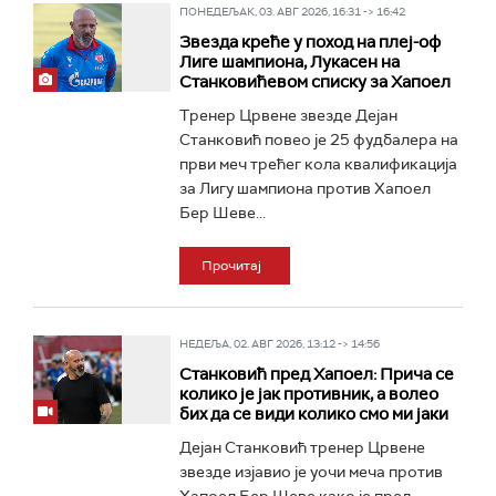
ПОНЕДЕЉАК, 03. АВГ 2026, 16:31 -> 16:42
Звезда креће у поход на плеј-оф
Лиге шампиона, Лукасен на
Станковићевом списку за Хапоел
Тренер Црвене звезде Дејан
Станковић повео је 25 фудбалера на
први меч трећег кола квалификација
за Лигу шампиона против Хапоел
Бер Шеве...
Прочитај
НЕДЕЉА, 02. АВГ 2026, 13:12 -> 14:56
Станковић пред Хапоел: Прича се
колико је јак противник, а волео
бих да се види колико смо ми јаки
Дејан Станковић тренер Црвене
звезде изјавио је уочи меча против