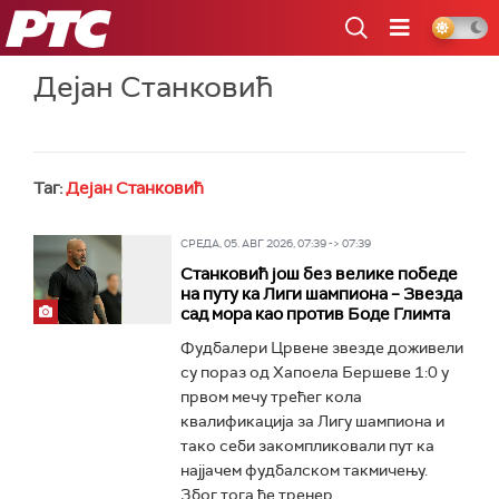
РТС
Дејан Станковић
Таг:
Дејан Станковић
СРЕДА, 05. АВГ 2026, 07:39 -> 07:39
Станковић још без велике победе
на путу ка Лиги шампиона – Звезда
сад мора као против Боде Глимта
Фудбалери Црвене звезде доживели
су пораз од Хапоела Бершеве 1:0 у
првом мечу трећег кола
квалификација за Лигу шампиона и
тако себи закомпликовали пут ка
најјачем фудбалском такмичењу.
Због тога ће тренер...