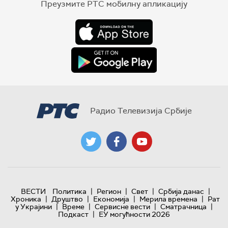
Преузмите РТС мобилну апликацију
Радио Телевизија Србије
|
|
|
|
ВЕСТИ
Политика
Регион
Свет
Србија данас
|
|
|
|
Хроника
Друштво
Економија
Мерила времена
Рат
|
|
|
|
у Украјини
Време
Сервисне вести
Сматрачница
|
Подкаст
ЕУ могућности 2026