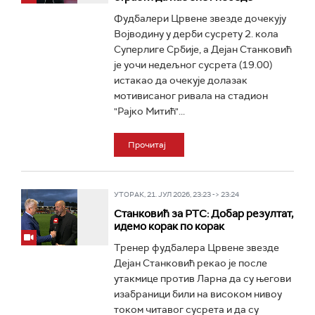
Фудбалери Црвене звезде дочекују
Војводину у дерби сусрету 2. кола
Суперлиге Србије, а Дејан Станковић
је уочи недељног сусрета (19.00)
истакао да очекује долазак
мотивисаног ривала на стадион
"Рајко Митић"...
Прочитај
УТОРАК, 21. ЈУЛ 2026, 23:23 -> 23:24
Станковић за РТС: Добар резултат,
идемо корак по корак
Тренер фудбалера Црвене звезде
Дејан Станковић рекао је после
утакмице против Ларна да су његови
изабраници били на високом нивоу
током читавог сусрета и да су