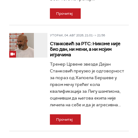
Прочитај
УТОРАК, 04. АВГ 2026, 21:01 -> 21:56
Станковић за РТС: Никоме није
био дан, ни мени, а ни мојим
играчима
Тренер Црвене звезде Дејан
Станковић преузео је одговорност
за пораз од Хапоела Бершеве у
првом мечу трећег кола
квалификација за Лигу шампиона,
оценивши да његова екипа није
личила на себе и да је агресивна...
Прочитај