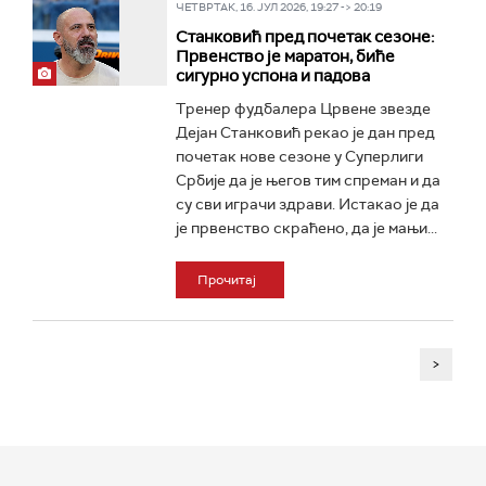
ЧЕТВРТАК, 16. ЈУЛ 2026, 19:27 -> 20:19
Станковић пред почетак сезоне:
Првенство је маратон, биће
сигурно успона и падова
Тренер фудбалера Црвене звезде
Дејан Станковић рекао је дан пред
почетак нове сезоне у Суперлиги
Србије да је његов тим спреман и да
су сви играчи здрави. Истакао је да
је првенство скраћено, да је мањи...
Прочитај
>