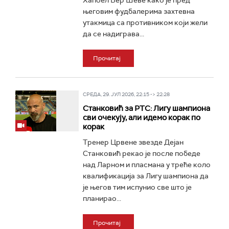
Хапоел Бер Шеве како је пред
његовим фудбалерима захтевна
утакмица са противником који жели
да се надиграва...
Прочитај
СРЕДА, 29. ЈУЛ 2026, 22:15 -> 22:28
Станковић за РТС: Лигу шампиона
сви очекују, али идемо корак по
корак
Тренер Црвене звезде Дејан
Станковић рекао је после победе
над Ларном и пласмана у треће коло
квалификација за Лигу шампиона да
је његов тим испунио све што је
планирао...
Прочитај