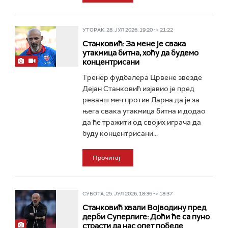
УТОРАК, 28. ЈУЛ 2026, 19:20 -> 21:22
Станковић: За мене је свака
утакмица битна, хоћу да будемо
концентрисани
Тренер фудбалера Црвене звезде
Дејан Станковић изјавио је пред
реванш меч против Ларна да је за
њега свака утакмица битна и додао
да ће тражити од својих играча да
буду концентрисани...
Прочитај
СУБОТА, 25. ЈУЛ 2026, 18:36 -> 18:37
Станковић хвали Војводину пред
дерби Суперлиге: Доћи ће са пуно
страсти да нас опет победе