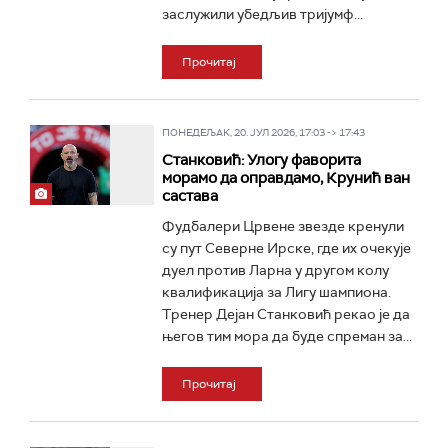
заслужили убедљив тријумф...
Прочитај
ПОНЕДЕЉАК, 20. ЈУЛ 2026, 17:03 -> 17:43
Станковић: Улогу фаворита
морамо да оправдамо, Крунић ван
састава
Фудбалери Црвене звезде кренули
су пут Северне Ирске, где их очекује
дуел против Ларна у другом колу
квалификација за Лигу шампиона.
Тренер Дејан Станковић рекао је да
његов тим мора да буде спреман за...
Прочитај