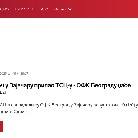
АДИО
ЕМИСИЈЕ
РТС
Остало
025, 14:46 -> 19:17
ч у Зајечару припао ТСЦ-у - ОФК Београду џабе
ва
Ц-а савладали су ОФК Београд у Зајечару резултатом 1:0 (1:0) у
рлиге Србије...