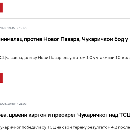
25, 19:45 -> 19:46
нималац против Новог Пазара, Чукаричком бод у
Ц-а савладали су Нови Пазар резултатом 1:0 у утакмици 10. кол
25, 19:50 -> 21:03
ва, црвени картон и преокрет Чукаричког над ТС
каричког победили су ТСЦ на свом терену резултатом 4:2 посл