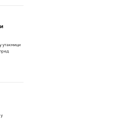
 и
у утакмици
 пред
 у