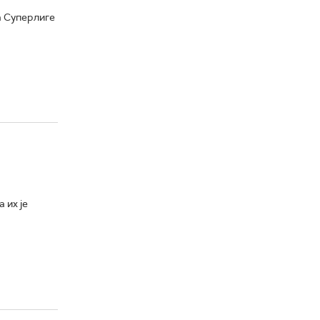
а Суперлиге
 их је