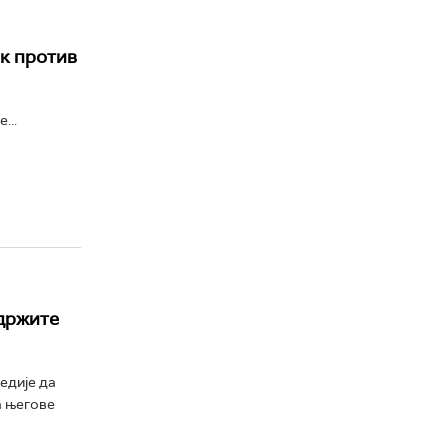
ак против
...
одржите
едије да
а његове