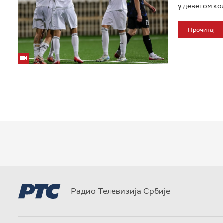
у деветом кол
Прочитај
Радио Телевизија Србије