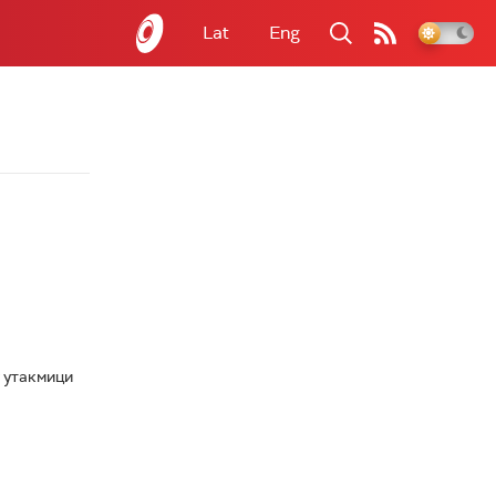
Lat
Eng
 утакмици