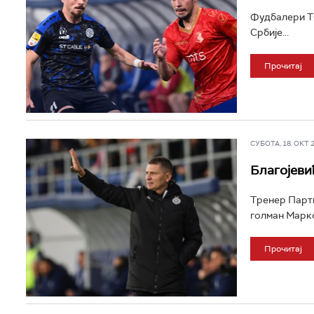
Фудбалери ТС
Србије...
Прочитај
СУБОТА, 18. ОКТ 20
Благојеви
Тренер Парти
голман Марко
Прочитај