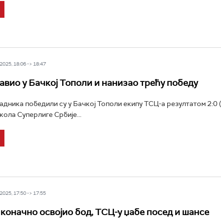
025, 18:06 -> 18:47
авио у Бачкој Тополи и нанизао трећу победу
дника победили су у Бачкој Тополи екипу ТСЦ-а резултатом 2:0 (1
кола Суперлиге Србије...
025, 17:50 -> 17:55
коначно освојио бод, ТСЦ-у џабе посед и шансе