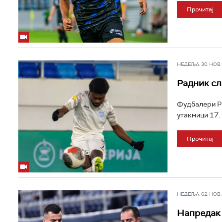
Прочитај
НЕДЕЉА, 30. НОВ 2
Радник сл
Фудбалери Ра
утакмици 17. 
Прочитај
НЕДЕЉА, 02. НОВ 2
Напредак 