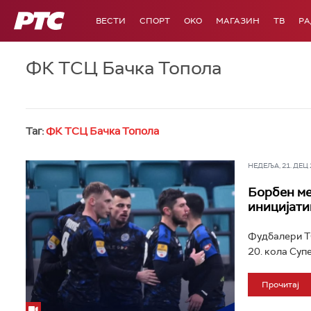
РТС
ВЕСТИ
СПОРТ
OKO
МАГАЗИН
ТВ
Р
ФК ТСЦ Бачка Топола
Таг:
ФК ТСЦ Бачка Топола
НЕДЕЉА, 21. ДЕЦ 2
Борбен ме
иницијати
Фудбалери ТС
20. кола Супе
Прочитај