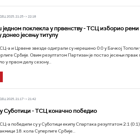
Ц 2025, 21:25 -> 22:18
ш једном поклекла у првенству - ТСЦ изборио реми
 донео јесењу титулу
Ц-а и Црвене звезде одиграли су нерешено 0:0 у Бачкој Тополи 
ерлиге Србије. Овим резултатом Партизан је постао јесењи првак
о у првом делу сезону...
Ц 2025, 21:17 -> 21:42
у Суботици - ТСЦ коначно победио
Ц-а победили су у Суботици екипу Спартака резултатом 2:1 (0:1)
акмици 18. кола Суперлиге Србије...