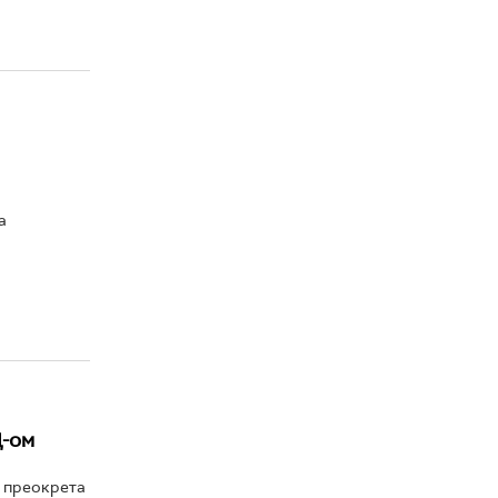
а
Ц-ом
е преокрета