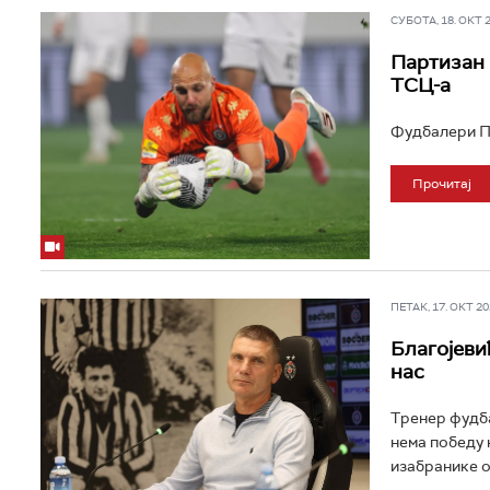
СУБОТА, 18. ОКТ 20
Партизан 
ТСЦ-а
Фудбалери Па
Прочитај
ПЕТАК, 17. ОКТ 202
Благојеви
нас
Тренер фудба
нема победу 
изабранике оч