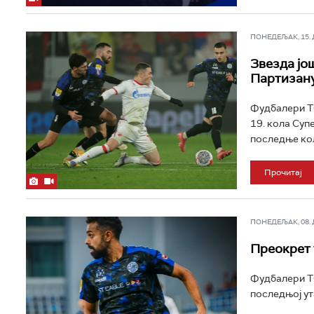
ПОНЕДЕЉАК, 15. ДЕ
Звезда јо
Партизану
Фудбалери ТС
19. кола Суп
последње кол
Прочитај
ПОНЕДЕЉАК, 08. ДЕ
Преокрет 
Фудбалери ТС
последњој ут