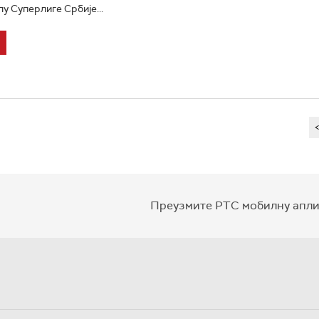
у Суперлиге Србије...
Преузмите РТС мобилну апли