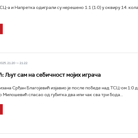
Ц-а и Напретка одиграли су нерешено 1:1 (1:0) у оквиру 14. кол
25, 21:20 -> 21:22
ћ: Љут сам на себичност мојих играча
зана Срђан Благојевић изјавио је после победе над ТСЦ-ом 1:0 да
 Милошевић спасао од губитка два или чак сва три бода...