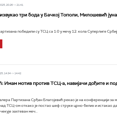
25, 20:26 -> 21:41
извукао три бода у Бачкој Тополи, Милошевић јун
ртизана победили су ТСЦ са 1:0 у мечу 12. кола Суперлиге Србије
5, 14:34 -> 14:42
ћ: Имам мотив против ТСЦ-а, навијачи дођите и п
лера Партизана Срђан Благојевић рекао је на конференцији за м
над ТСЦ-ом откако је постао шеф струке црно-белих и истакао д
екује захтеван меч...