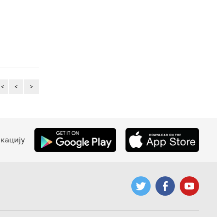
<<
<
>
кацију