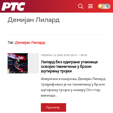
РТС
Демијан Лилард
Таг:
Демијан Лилард
НЕДЕЉА, 15. ФЕБ 2026, 06:15 -> 06:29
Лилард без одигране утакмице
освојио такмичење у брзом
шутирању тројки
Амерички кошаркаш Демијан Лилард
тријумфовао је на такмичењу у брзом
шутирању тројки у оквиру Ол-стар
викенда...
Прочитај