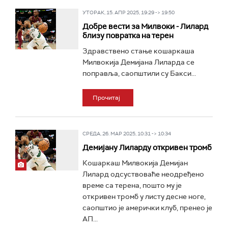
УТОРАК, 15. АПР 2025, 19:29 -> 19:50
Добре вести за Милвоки - Лилард
близу повратка на терен
Здравствено стање кошаркаша
Милвокија Демијана Лиларда се
поправља, саопштили су Бакси...
Прочитај
СРЕДА, 26. МАР 2025, 10:31 -> 10:34
Демијану Лиларду откривен тромб
Кошаркаш Милвокија Демијан
Лилард одсуствоваће неодређено
време са терена, пошто му је
откривен тромб у листу десне ноге,
саопштио је амерички клуб, пренео је
АП...