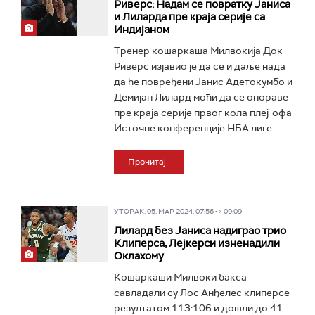
Риверс: Надам се повратку Јаниса
и Лиларда пре краја серије са
Индијаном
Тренер кошаркаша Милвокија Док
Риверс изјавио је да се и даље нада
да ће повређени Јанис Адетокумбо и
Демијан Лилард моћи да се опораве
пре краја серије првог кола плеј-офа
Источне конференције НБА лиге...
Прочитај
УТОРАК, 05. МАР 2024, 07:56 -> 09:09
Лилард без Јаниса надиграо трио
Клиперса, Лејкерси изненадили
Оклахому
Кошаркаши Милвоки бакса
савладали су Лос Анђелес клиперсе
резултатом 113:106 и дошли до 41.