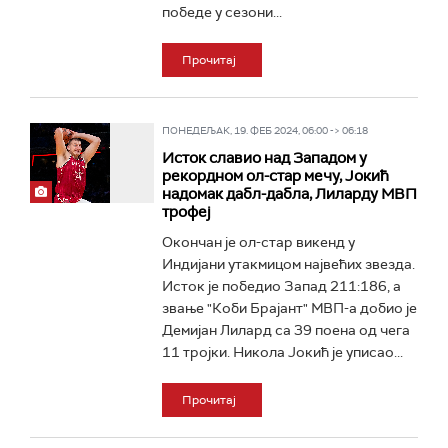
победе у сезони...
Прочитај
ПОНЕДЕЉАК, 19. ФЕБ 2024, 06:00 -> 06:18
Исток славио над Западом у
рекордном ол-стар мечу, Јокић
надомак дабл-дабла, Лиларду МВП
трофеј
Окончан је ол-стар викенд у
Индијани утакмицом највећих звезда.
Исток је победио Запад 211:186, а
звање "Коби Брајант" МВП-а добио је
Демијан Лилард са 39 поена од чега
11 тројки. Никола Јокић је уписао...
Прочитај