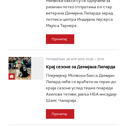
Милвоки бакси су се одлучили за
ризичан потез отпуштања ол-стар
ветерана Демијана Лиларда зарад
потписа центра Индијана пејсерса
Мајлса Тарнера...
Прочитај
ПОНЕДЕЉАК, 28. АПР 2025, 20:28 -> 20:31
Крај сезоне за Демијана Лиларда
Плејмејкер Молвоки бакса Демијан
Лилард неће се враћати на терен до
краја сезоне услед тешке повреде
Ахилове тетиве, јавља НБА инсајдер
Шамс Чанарија...
Прочитај