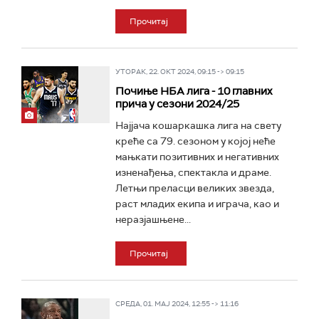
Прочитај
УТОРАК, 22. ОКТ 2024, 09:15 -> 09:15
Почиње НБА лига - 10 главних
прича у сезони 2024/25
Најјача кошаркашка лига на свету
креће са 79. сезоном у којој неће
мањкати позитивних и негативних
изненађења, спектакла и драме.
Летњи преласци великих звезда,
раст младих екипа и играча, као и
неразјашњене...
Прочитај
СРЕДА, 01. МАЈ 2024, 12:55 -> 11:16