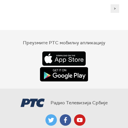
>
Преузмите РТС мобилну апликацију
Радио Телевизија Србије