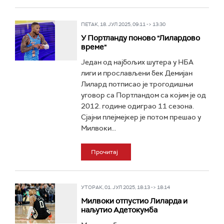
ПЕТАК, 18. ЈУЛ 2025, 09:11 -> 13:30
У Портланду поново "Лилардово
време"
Један од најбољих шутера у НБА
лиги и прослављени бек Демијан
Лилард потписао је трогодишњи
уговор са Портландом са којим је од
2012. године одиграо 11 сезона.
Сјајни плејмејкер је потом прешао у
Милвоки...
Прочитај
УТОРАК, 01. ЈУЛ 2025, 18:13 -> 18:14
Милвоки отпустио Лиларда и
наљутио Адетокумба