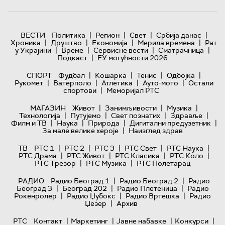
|
|
|
|
ВЕСТИ
Политика
Регион
Свет
Србија данас
|
|
|
|
Хроника
Друштво
Економија
Мерила времена
Рат
|
|
|
|
у Украјини
Време
Сервисне вести
Сматрачница
|
Подкаст
ЕУ могућности 2026
|
|
|
|
СПОРТ
Фудбал
Кошарка
Тенис
Одбојка
|
|
|
|
Рукомет
Ватерполо
Атлетика
Ауто-мото
Остали
|
спортови
Меморијал РТС
|
|
|
МАГАЗИН
Живот
Занимљивости
Музика
|
|
|
|
Технологијa
Путујемо
Свет познатих
Здравље
|
|
|
|
Филм и ТВ
Наука
Природа
Дигитални предузетник
|
За мале велике хероје
Наизглед здрав
|
|
|
|
|
ТВ
РТС 1
РТС 2
РТС 3
РТС Свет
РТС Наука
|
|
|
|
РТС Драма
РТС Живот
РТС Класика
РТС Коло
|
|
РТС Трезор
РТС Музика
РТС Полетарац
|
|
РАДИО
Радио Београд 1
Радио Београд 2
Радио
|
|
|
Београд 3
Београд 202
Радио Плетеница
Радио
|
|
|
Рокенролер
Радио Џубокс
Радио Вртешка
Радио
|
Џезер
Архив
|
|
|
|
РТС
Контакт
Маркетинг
Јавне набавке
Конкурси