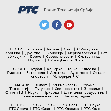
Радио Телевизија Србије
|
|
|
|
ВЕСТИ
Политика
Регион
Свет
Србија данас
|
|
|
|
Хроника
Друштво
Економија
Мерила времена
Рат
|
|
|
|
у Украјини
Време
Сервисне вести
Сматрачница
|
Подкаст
ЕУ могућности 2026
|
|
|
|
СПОРТ
Фудбал
Кошарка
Тенис
Одбојка
|
|
|
|
Рукомет
Ватерполо
Атлетика
Ауто-мото
Остали
|
спортови
Меморијал РТС
|
|
|
МАГАЗИН
Живот
Занимљивости
Музика
|
|
|
|
Технологијa
Путујемо
Свет познатих
Здравље
|
|
|
|
Филм и ТВ
Наука
Природа
Дигитални предузетник
|
За мале велике хероје
Наизглед здрав
|
|
|
|
|
ТВ
РТС 1
РТС 2
РТС 3
РТС Свет
РТС Наука
|
|
|
|
РТС Драма
РТС Живот
РТС Класика
РТС Коло