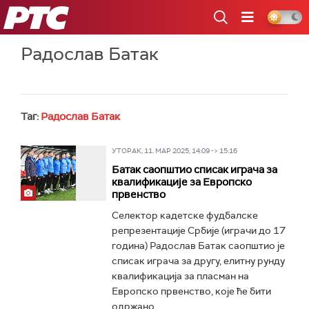
РТС
Радослав Батак
Таг:
Радослав Батак
УТОРАК, 11. МАР 2025, 14:09 -> 15:16
Батак саопштио списак играча за
квалификације за Европско
првенство
Селектор кадетске фудбалске
репрезентације Србије (играчи до 17
година) Радослав Батак саопштио је
списак играча за другу, елитну рунду
квалификација за пласман на
Европско првенство, које ће бити
одржано...