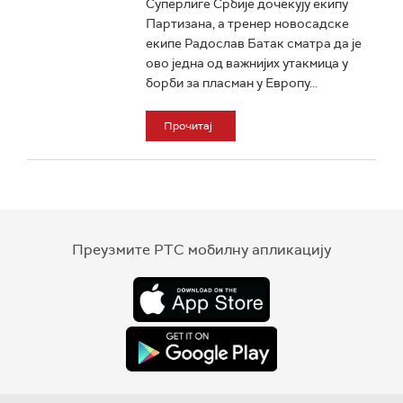
Суперлиге Србије дочекују екипу
Партизана, а тренер новосадске
екипе Радослав Батак сматра да је
ово једна од важнијих утакмица у
борби за пласман у Европу...
Прочитај
Преузмите РТС мобилну апликацију