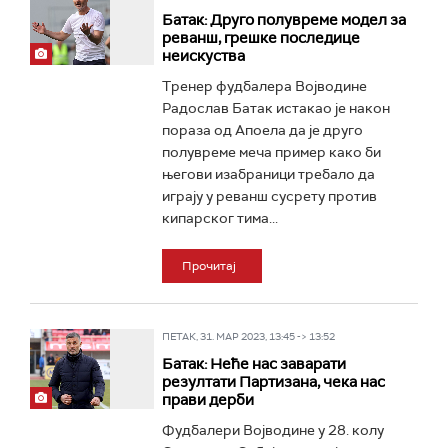
Батак: Друго полувреме модел за
реванш, грешке последице
неискуства
Тренер фудбалера Војводине
Радослав Батак истакао је након
пораза од Апоела да је друго
полувреме меча пример како би
његови изабраници требало да
играју у реванш сусрету против
кипарског тима...
Прочитај
ПЕТАК, 31. МАР 2023, 13:45 -> 13:52
Батак: Неће нас заварати
резултати Партизана, чека нас
прави дерби
Фудбалери Војводине у 28. колу