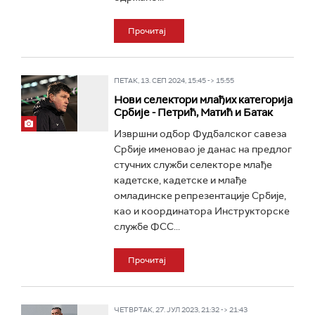
Прочитај
ПЕТАК, 13. СЕП 2024, 15:45 -> 15:55
Нови селектори млађих категорија
Србије - Петрић, Матић и Батак
Извршни одбор Фудбалског савеза
Србије именовао је данас на предлог
стучних служби селекторе млађе
кадетске, кадетске и млађе
омладинске репрезентације Србије,
као и координатора Инструкторске
службе ФСС...
Прочитај
ЧЕТВРТАК, 27. ЈУЛ 2023, 21:32 -> 21:43