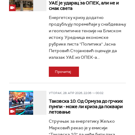
УАЕ је ударац за ОПЕК, али не и
смак света
Енергетску кризу додатно
продубљују поремећаји у снабдевању
и геополитичке тензије на Блиском
истоку. Уредница економске
рубрике листа "Политика" Јасна
Петровић Стојановић оцењује да
излазак УАЕ из ОПЕК-а...
Прочитај
УТОРАК, 28. АПР 2026, 22:06 -> 00:02
Таковска 10: Од Ормуза до грчких
пумпи - може ли криза да поквари
летовање
Стручњак за енергетику Жељко
Марковић рекао је у емисији
"Таковска 10" да неће бити лака