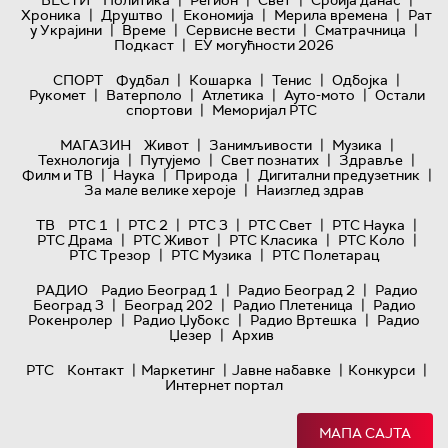
|
|
|
|
ВЕСТИ
Политика
Регион
Свет
Србија данас
|
|
|
|
Хроника
Друштво
Економија
Мерила времена
Рат
|
|
|
|
у Украјини
Време
Сервисне вести
Сматрачница
|
Подкаст
ЕУ могућности 2026
|
|
|
|
СПОРТ
Фудбал
Кошарка
Тенис
Одбојка
|
|
|
|
Рукомет
Ватерполо
Атлетика
Ауто-мото
Остали
|
спортови
Меморијал РТС
|
|
|
МАГАЗИН
Живот
Занимљивости
Музика
|
|
|
|
Технологијa
Путујемо
Свет познатих
Здравље
|
|
|
|
Филм и ТВ
Наука
Природа
Дигитални предузетник
|
За мале велике хероје
Наизглед здрав
|
|
|
|
|
ТВ
РТС 1
РТС 2
РТС 3
РТС Свет
РТС Наука
|
|
|
|
РТС Драма
РТС Живот
РТС Класика
РТС Коло
|
|
РТС Трезор
РТС Музика
РТС Полетарац
|
|
РАДИО
Радио Београд 1
Радио Београд 2
Радио
|
|
|
Београд 3
Београд 202
Радио Плетеница
Радио
|
|
|
Рокенролер
Радио Џубокс
Радио Вртешка
Радио
|
Џезер
Архив
|
|
|
|
РТС
Контакт
Маркетинг
Јавне набавке
Конкурси
Интернет портал
МАПА САЈТА