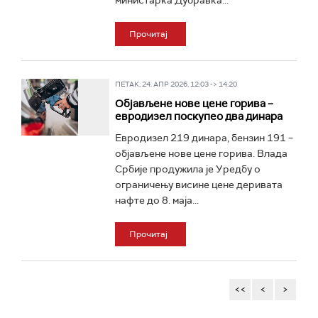
министарка Дубравка...
Прочитај
ПЕТАК, 24. АПР 2026, 12:03 -> 14:20
Објављене нове цене горива –
евродизел поскупео два динара
Евродизел 219 динара, бензин 191 –
објављене нове цене горива. Влада
Србије продужила је Уредбу о
ограничењу висине цене деривата
нафте до 8. маја...
Прочитај
<<
<
>