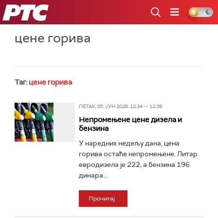
РТС
цене горива
Таг:
цене горива
ПЕТАК, 05. ЈУН 2026, 12:34 -> 12:39
Непромењене цене дизела и
бензина
У наредних недељу дана, цена
горива остаће непромењене. Литар
евродизела је 222, а бензина 196
динара...
Прочитај