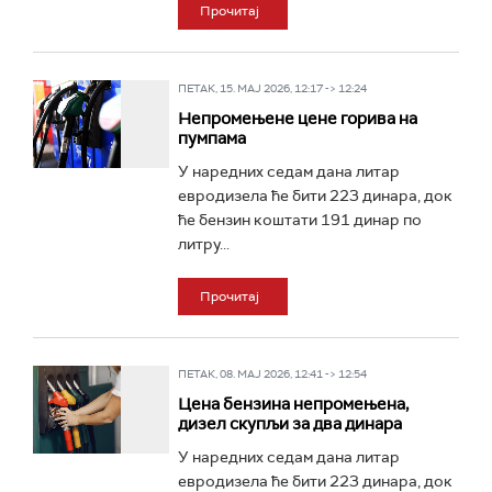
Прочитај
ПЕТАК, 15. МАЈ 2026, 12:17 -> 12:24
Непромењене цене горива на
пумпама
У наредних седам дана литар
евродизела ће бити 223 динара, док
ће бензин коштати 191 динар по
литру...
Прочитај
ПЕТАК, 08. МАЈ 2026, 12:41 -> 12:54
Цена бензина непромењена,
дизел скупљи за два динара
У наредних седам дана литар
евродизела ће бити 223 динара, док