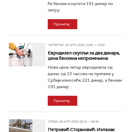
ће бензин коштати 191 динар по
литру...
Прочитај
ЧЕТВРТАК, 30. АПР 2026, 13:46 -> 13:50
Евродизел скупљи за два динара,
цена бензина непромењена
Нова цена литар евродизела од
данас од 15 часова на пумпама у
Србији износиће 221 динар, а бензин
191 динар...
Прочитај
СРЕДА, 29. АПР 2026, 08:15 -> 08:30
Петровић Стојановић: Излазак