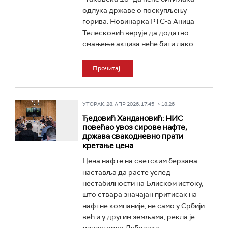
одлука државе о поскупљењу
горива. Новинарка РТС-а Аница
Телесковић верује да додатно
смањење акциза неће бити лако...
Прочитај
УТОРАК, 28. АПР 2026, 17:45 -> 18:26
Ђедовић Хандановић: НИС
повећао увоз сирове нафте,
држава свакодневно прати
кретање цена
Цена нафте на светским берзама
наставља да расте услед
нестабилности на Блиском истоку,
што ствара значајан притисак на
нафтне компаније, не само у Србији
већ и у другим земљама, рекла је