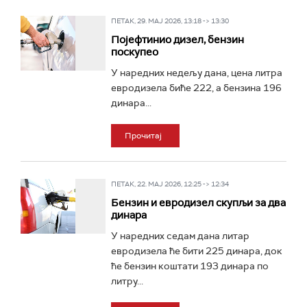
ПЕТАК, 29. МАЈ 2026, 13:18 -> 13:30
Појефтинио дизел, бензин
поскупео
У наредних недељу дана, цена литра
евродизела биће 222, а бензина 196
динара...
Прочитај
ПЕТАК, 22. МАЈ 2026, 12:25 -> 12:34
Бензин и евродизел скупљи за два
динара
У наредних седам дана литар
евродизела ће бити 225 динара, док
ће бензин коштати 193 динара по
литру...