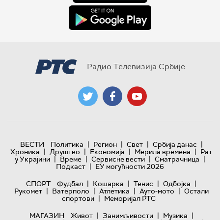
Радио Телевизија Србије
|
|
|
|
ВЕСТИ
Политика
Регион
Свет
Србија данас
|
|
|
|
Хроника
Друштво
Економија
Мерила времена
Рат
|
|
|
|
у Украјини
Време
Сервисне вести
Сматрачница
|
Подкаст
ЕУ могућности 2026
|
|
|
|
СПОРТ
Фудбал
Кошарка
Тенис
Одбојка
|
|
|
|
Рукомет
Ватерполо
Атлетика
Ауто-мото
Остали
|
спортови
Меморијал РТС
|
|
|
МАГАЗИН
Живот
Занимљивости
Музика