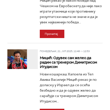
Мицић рекао је након победе над
Чешком на Евробаскету да није лако
играти утакмице које противнику
резултатски ништа не значе и да је
увек најважнија победа...
Прочитај
ПОНЕДЕЉАК, 21. ЈУЛ 2025, 12:48 -> 12:53
Мицић: Одувек сам желео да
радим са тренером Димитрисом
Итудисом
Нови кошаркаш Хапоела из Тел
Авива Василије Мицић рекао је по
доласку у Израел да се осећа
безбедно и да је одувек желео да
сарађује са тренером Димитрисом
Итудисом...