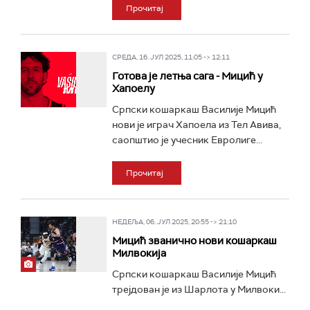
Прочитај
СРЕДА, 16. ЈУЛ 2025, 11:05 -> 12:11
Готова је летња сага - Мицић у
Хапоелу
Српски кошаркаш Василије Мицић
нови је играч Хапоела из Тел Авива,
саопштио је учесник Евролиге...
Прочитај
НЕДЕЉА, 06. ЈУЛ 2025, 20:55 -> 21:10
Мицић званично нови кошаркаш
Милвокија
Српски кошаркаш Василије Мицић
трејдован је из Шарлота у Милвоки...