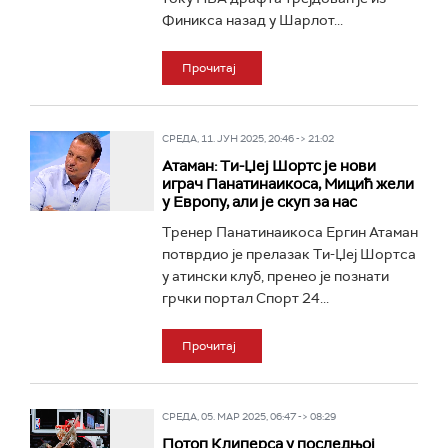
Финикса назад у Шарлот...
Прочитај
СРЕДА, 11. ЈУН 2025, 20:46 -> 21:02
Атаман: Ти-Џеј Шортс је нови
играч Панатинаикоса, Мицић жели
у Европу, али је скуп за нас
Тренер Панатинаикоса Ергин Атаман
потврдио је прелазак Ти-Џеј Шортса
у атински клуб, пренео је познати
грчки портал Спорт 24...
Прочитај
СРЕДА, 05. МАР 2025, 06:47 -> 08:29
Потоп Клиперса у последњој