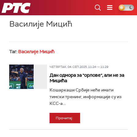
РТС
Василије Мицић
Таг:
Василије Мицић
ЧЕТВРТАК, 04. СЕП 2025, 11:24 -> 11:29
Дан одмора за "орлове", али не за
Мицића
Кошаркаши Србије неће имати
тимски тренинг, информације су из
КСС-а...
Прочитај