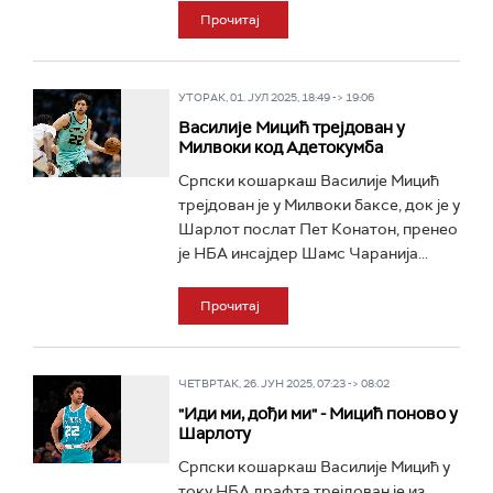
Прочитај
УТОРАК, 01. ЈУЛ 2025, 18:49 -> 19:06
Василије Мицић трејдован у
Милвоки код Адетокумба
Српски кошаркаш Василије Мицић
трејдован је у Милвоки баксе, док је у
Шарлот послат Пет Конатон, пренео
је НБА инсајдер Шамс Чаранија...
Прочитај
ЧЕТВРТАК, 26. ЈУН 2025, 07:23 -> 08:02
"Иди ми, дођи ми" - Мицић поново у
Шарлоту
Српски кошаркаш Василије Мицић у
току НБА драфта трејдован је из