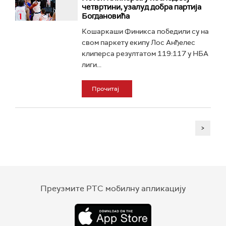
четвртини, узалуд добра партија
Богдановића
Кошаркаши Финикса победили су на
свом паркету екипу Лос Анђелес
клиперса резултатом 119:117 у НБА
лиги...
Прочитај
>
Преузмите РТС мобилну апликацију