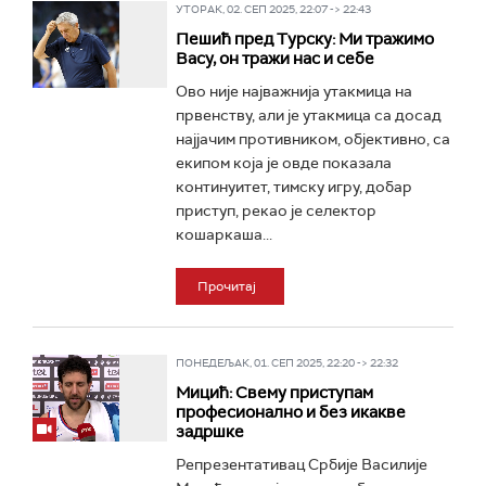
УТОРАК, 02. СЕП 2025, 22:07 -> 22:43
Пешић пред Турску: Ми тражимо
Васу, он тражи нас и себе
Ово није најважнија утакмица на
првенству, али је утакмица са досад
најјачим противником, објективно, са
екипом која је овде показала
континуитет, тимску игру, добар
приступ, рекао је селектор
кошаркаша...
Прочитај
ПОНЕДЕЉАК, 01. СЕП 2025, 22:20 -> 22:32
Мицић: Свему приступам
професионално и без икакве
задршке
Репрезентативац Србије Василије