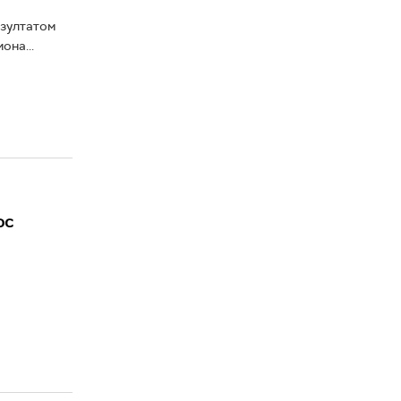
езултатом
она...
ос