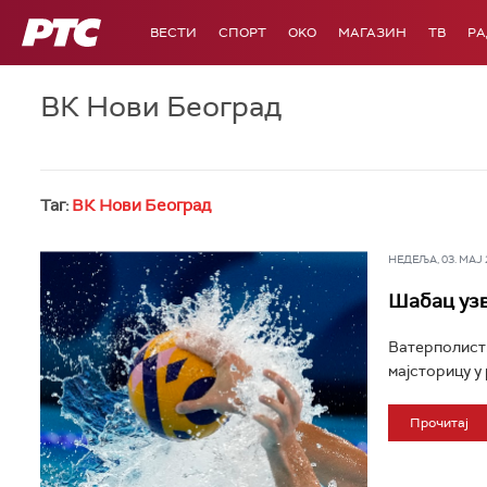
РТС
ВЕСТИ
СПОРТ
OKO
МАГАЗИН
ТВ
Р
ВК Нови Београд
Таг:
ВК Нови Београд
НЕДЕЉА, 03. МАЈ 2
Шабац узв
Ватерполисти
мајсторицу у 
Прочитај