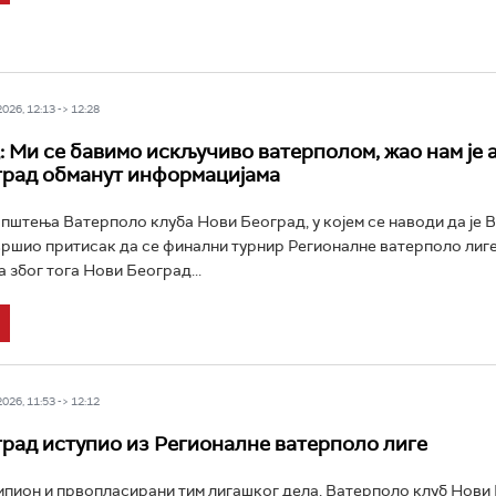
26, 12:13 -> 12:28
 Ми се бавимо искључиво ватерполом, жао нам је а
рад обманут информацијама
штења Ватерполо клуба Нови Београд, у којем се наводи да је 
ршио притисак да се финални турнир Регионалне ватерполо лиге 
 због тога Нови Београд...
26, 11:53 -> 12:12
рад иступио из Регионалне ватерполо лиге
пион и првопласирани тим лигашког дела, Ватерполо клуб Нови 