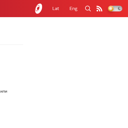
Lat
Eng
рили