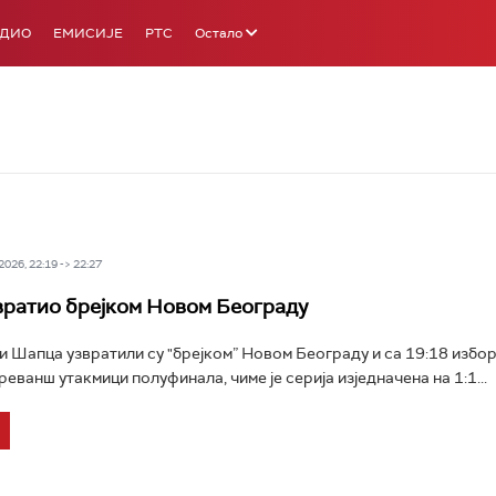
АДИО
ЕМИСИЈЕ
РТС
Остало
026, 22:19 -> 22:27
ратио брејком Новом Београду
 Шапца узвратили су "брејком” Новом Београду и са 19:18 избо
реванш утакмици полуфинала, чиме је серија изједначена на 1:1...