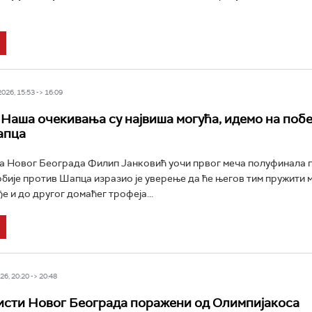
26, 15:53 -> 16:09
 Наша очекивања су највиша могућа, идемо на поб
апца
 Новог Београда Филип Јанковић уочи првог меча полуфинала 
бије против Шапца изразио је уверење да ће његов тим пружити 
е и до другог домаћег трофеја...
6, 20:20 -> 20:48
сти Новог Београда поражени од Олимпијакоса