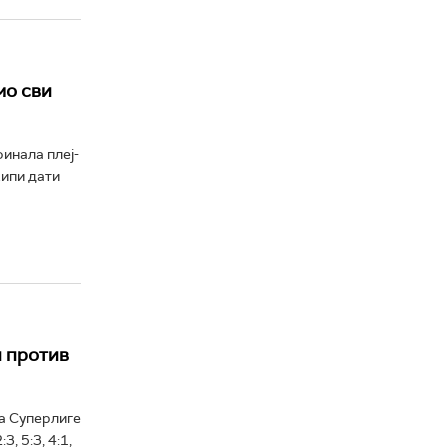
мо сви
инала плеј-
кипи дати
и против
фа Суперлиге
, 5:3, 4:1,