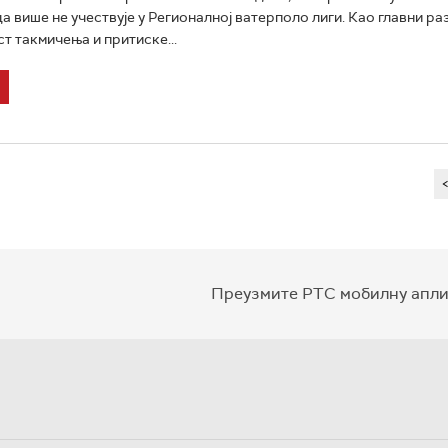
да више не учествује у Регионалној ватерполо лиги. Као главни ра
т такмичења и притиске...
Преузмите РТС мобилну апли