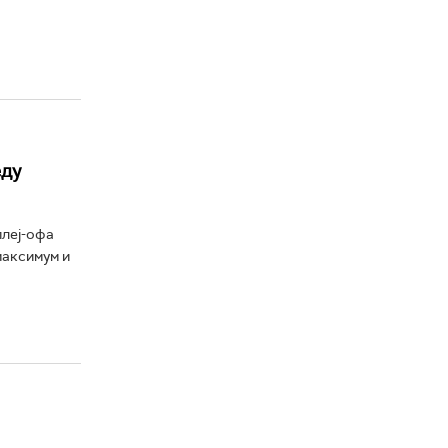
еду
плеј-офа
максимум и