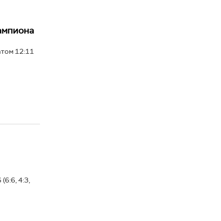
ампиона
атом 12:11
6:6, 4:3,