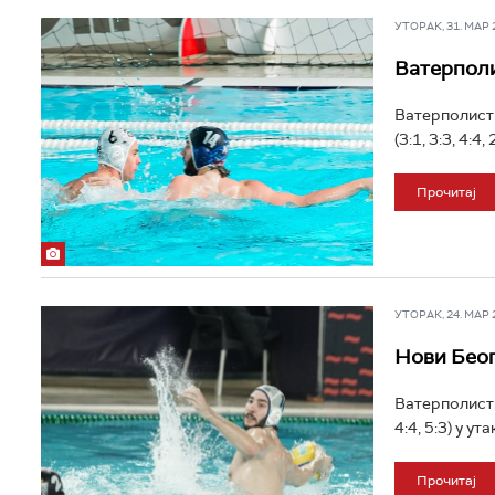
УТОРАК, 31. МАР 20
Ватерполи
Ватерполисти
(3:1, 3:3, 4:
Прочитај
УТОРАК, 24. МАР 20
Нови Беог
Ватерполисти
4:4, 5:3) у у
Прочитај