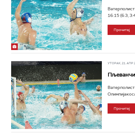
Ватерполисти
16:15 (6:3, 3
Прочитај
УТОРАК, 21. АПР 20
Пљеванчић
Ватерполисти
Олимпијакоса
Прочитај