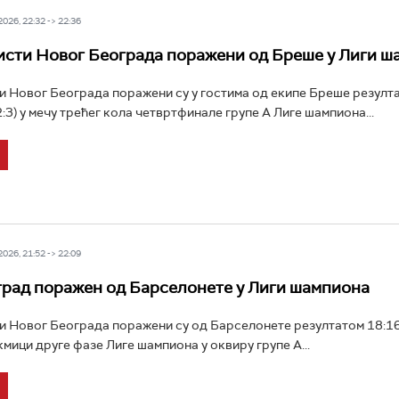
26, 22:32 -> 22:36
сти Новог Београда поражени од Бреше у Лиги ш
 Новог Београда поражени су у гостима од екипе Бреше резулт
4, 2:3) у мечу трећег кола четвртфинале групе А Лиге шампиона...
26, 21:52 -> 22:09
рад поражен од Барселонете у Лиги шампиона
 Новог Београда поражени су од Барселонете резултатом 18:16 (
такмици друге фазе Лиге шампиона у оквиру групе А...