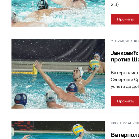
2:3)...
Прочитај
УТОРАК, 28. АПР 20
Јанковић:
против Ш
Ватерполиста
Суперлиге Ср
успети да дођ
Прочитај
СРЕДА, 22. АПР 202
Ватерполи