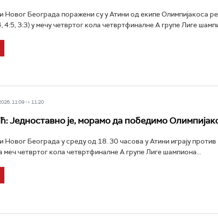
 Новог Београда поражени су у Атини од екипе Олимпијакоса р
:4, 4:5, 3:3) у мечу четвртог кола четвртфиналне А групе Лиге шампи
26, 11:09 -> 11:20
: Једноставно је, морамо да победимо Олимпијак
 Новог Београда у среду од 18. 30 часова у Атини играју против
 меч четвртог кола четвртфиналне А групе Лиге шампиона...