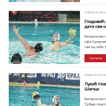
СУБОТА, 02. МАЈ 20
Гладовић: 
дати све о
Ватерполиста
офа Суперлиге
све од себе. 
Прочитај
СРЕДА, 29. АПР 202
Лукић Нов
Шапца
Ватерполисти
Србије, пошто