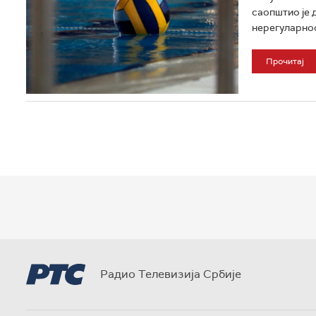
саопштио је 
нерегуларнос
Прочитај
Радио Телевизија Србије