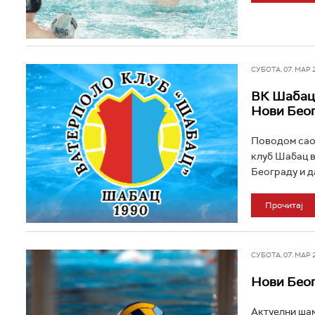
СУБОТА, 07. МАР 20
ВК Шабац:
Нови Беог
Поводом саоп
клуб Шабац в
Београду и да
Прочитај
СУБОТА, 07. МАР 20
Нови Беог
Актуелни шам