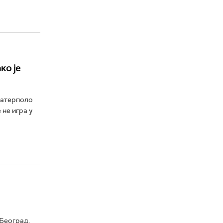
ко је
Ватерполо
не игра у
Београд,