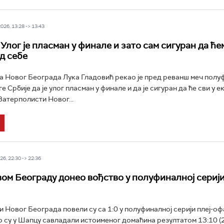
26, 13:28 -> 13:43
Улог је пласман у финале и зато сам сигуран да ће
д себе
 Новог Београда Лука Гладовић рекао је пред реванш меч полуф
 Србије да је улог пласман у финале и да је сигуран да ће сви у е
Ватерполисти Новог...
6, 22:30 -> 22:36
ом Београду донео вођство у полуфиналној сериј
 Новог Београда повели су са 1:0 у полуфиналној серији плеј-о
 су у Шапцу савладали истоименог домаћина резултатом 13:10 (2:3