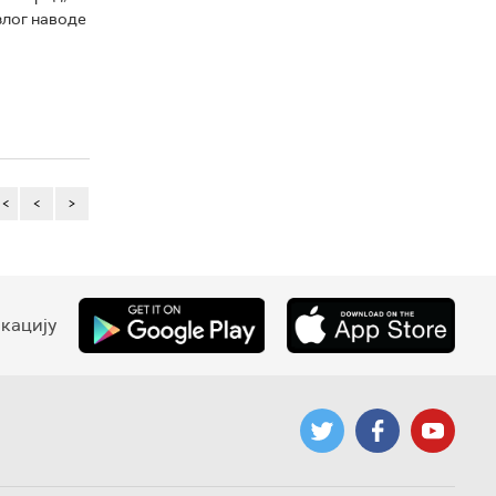
злог наводе
<<
<
>
кацију