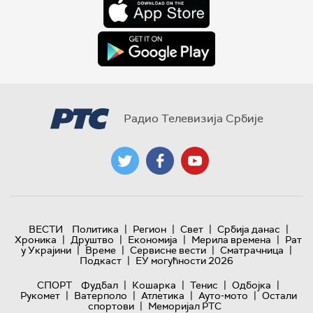
Радио Телевизија Србије
|
|
|
|
ВЕСТИ
Политика
Регион
Свет
Србија данас
|
|
|
|
Хроника
Друштво
Економија
Мерила времена
Рат
|
|
|
|
у Украјини
Време
Сервисне вести
Сматрачница
|
Подкаст
ЕУ могућности 2026
|
|
|
|
СПОРТ
Фудбал
Кошарка
Тенис
Одбојка
|
|
|
|
Рукомет
Ватерполо
Атлетика
Ауто-мото
Остали
|
спортови
Меморијал РТС