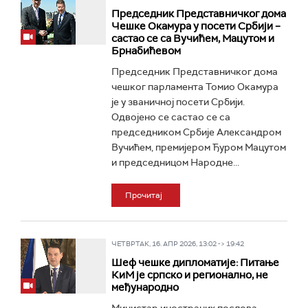
Председник Представничког дома
Чешке Окамура у посети Србији –
састао се са Вучићем, Мацутом и
Брнабићевом
Председник Представничког дома
чешког парламента Томио Окамура
је у званичној посети Србији.
Одвојено се састао се са
председником Србије Александром
Вучићем, премијером Ђуром Мацутом
и председницом Народне...
Прочитај
ЧЕТВРТАК, 16. АПР 2026, 13:02 -> 19:42
Шеф чешке дипломатије: Питање
КиМ је српско и регионално, не
међународно