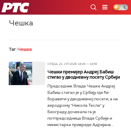
РТС
Чешка
Таг:
Чешка
СРЕДА, 22. ЈУЛ 2026, 18:49 -> 18:56
Чешки премијер Андреј Бабиш
стигао у дводневну посету Србији
Председник Владе Чешке Андреј
Бабиш стигао је у Србију где ће
боравити у дводневној посети, а на
аеродрому "Никола Тесла" у
Београду дочекала га је
потпредседница Владе Србије и
министарка привреде Адријана...