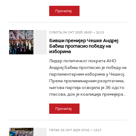
Прочитај
СУБОТА, 04. ОКТ 2025, 16:00 -> 22:13
Бивши премијер Чешке Андреј
Бабиш прогласио победу на
изборима
Лидер политичког покрета АНО
Андреј Бабиш прогласио је победу на
парламентарним изборима у Чешкој.
Према прелиминарним резултатима,
његова партија освојила је 36 одсто
гласова, док је коалиција премијера...
Прочитај
ПЕТАК, 03. ОКТ 2025, 07:02 -> 13:17