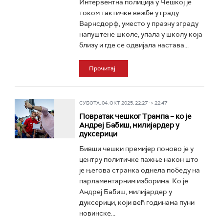
Интервентна полиција у Чешкој је
током тактичке вежбе у граду
Варнсдорф, уместо у празну зграду
напуштене школе, упала у школу која
близу и где се одвијала настава...
Прочитај
СУБОТА, 04. ОКТ 2025, 22:27 -> 22:47
Повратак чешког Трампа – ко је
Андреј Бабиш, милијардер у
дуксерици
Бивши чешки премијер поново је у
центру политичке пажње након што
је његова странка однела победу на
парламентарним изборима. Ко је
Андреј Бабиш, милијардер у
дуксерици, који већ годинама пуни
новинске...