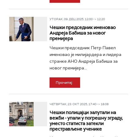
УТОРАК, 09. ДЕЦ 2025, 12:00 -> 12:20
Чешки председник именовао
Андреја Бабиша за новог
премијера
Чешки председник Петр Павел
именовао је милијардера и лидера
странке АНО Андреја Бабиша за
новог премијера...
Прочитај
ЧЕТВРТАК, 23. ОКТ 2025, 17:40 -> 18:08
Чешки полицајци залутали на
вежби - упали у погрешну зграду,
уместо статиста затекли
престрављене ученике