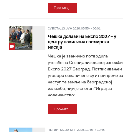
Прочитај
СУБОТА, 13. ЈУН 2026, 05:55 -> 06:01
Чешка долази на Експо 2027 – у
центру павиљона свемирска
мисија
Чешка је званично потврдила
учешће на Специјализованој изложби
Експо 2027 Београд. Потписивањем
уговора озваничене су и припреме за
наступ те земље на београдској
изложби, чији је слоган "Играј за
човечанство"...
Прочитај
ЧЕТВРТАК, 30. АПР 2026, 11:45 -> 19:45