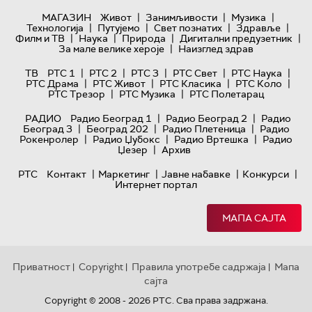
|
|
|
МАГАЗИН
Живот
Занимљивости
Музика
|
|
|
|
Технологијa
Путујемо
Свет познатих
Здравље
|
|
|
|
Филм и ТВ
Наука
Природа
Дигитални предузетник
|
За мале велике хероје
Наизглед здрав
|
|
|
|
|
ТВ
РТС 1
РТС 2
РТС 3
РТС Свет
РТС Наука
|
|
|
|
РТС Драма
РТС Живот
РТС Класика
РТС Коло
|
|
РТС Трезор
РТС Музика
РТС Полетарац
|
|
РАДИО
Радио Београд 1
Радио Београд 2
Радио
|
|
|
Београд 3
Београд 202
Радио Плетеница
Радио
|
|
|
Рокенролер
Радио Џубокс
Радио Вртешка
Радио
|
Џезер
Архив
|
|
|
|
РТС
Контакт
Маркетинг
Јавне набавке
Конкурси
Интернет портал
МАПА САЈТА
Приватност
Copyright
Правила употребе садржаја
Мапа
|
|
|
сајта
Copyright © 2008 - 2026 РТС. Сва права задржана.