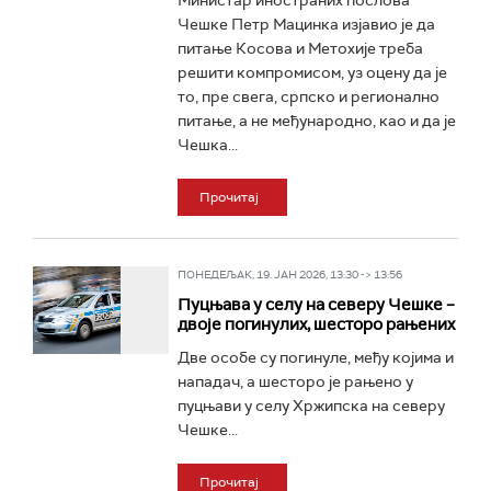
Министар иностраних послова
Чешке Петр Мацинка изјавио је да
питање Косова и Метохије треба
решити компромисом, уз оцену да је
то, пре свега, српско и регионално
питање, а не међународно, као и да је
Чешка...
Прочитај
ПОНЕДЕЉАК, 19. ЈАН 2026, 13:30 -> 13:56
Пуцњава у селу на северу Чешке –
двоје погинулих, шесторо рањених
Две особе су погинуле, међу којима и
нападач, а шесторо је рањено у
пуцњави у селу Хржипска на северу
Чешке...
Прочитај