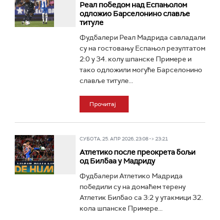
Реал победом над Еспањолом
одложио Барселонино славље
титуле
Фудбалери Реал Мадрида савладали
су на гостовању Еспањол резултатом
2:0 у 34. колу шпанске Примере и
тако одложили могуће Барселонино
славље титуле...
Прочитај
СУБОТА, 25. АПР 2026, 23:08 -> 23:21
Атлетико после преокрета бољи
од Билбаа у Мадриду
Фудбалери Атлетико Мадрида
победили су на домаћем терену
Атлетик Билбао са 3:2 у утакмици 32.
кола шпанске Примере...