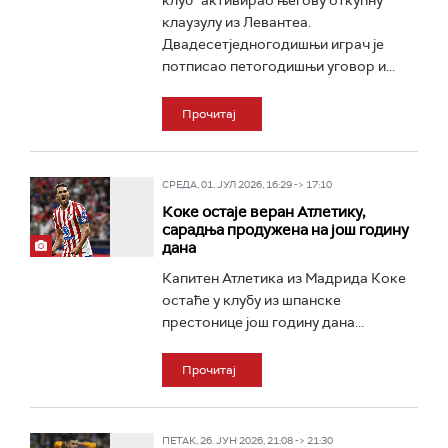
клуб" активирао његову откупну
клаузулу из Левантеа.
Двадесетједногодишњи играч је
потписао петогодишњи уговор и...
Прочитај
СРЕДА, 01. ЈУЛ 2026, 16:29 -> 17:10
Коке остаје веран Атлетику,
сарадња продужена на још годину
дана
Капитен Атлетика из Мадрида Коке
остаће у клубу из шпанске
престонице још годину дана...
Прочитај
ПЕТАК, 26. ЈУН 2026, 21:08 -> 21:30