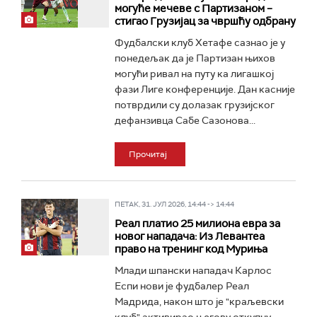
могуће мечеве с Партизаном –
стигао Грузијац за чвршћу одбрану
Фудбалски клуб Хетафе сазнао је у
понедељак да је Партизан њихов
могући ривал на путу ка лигашкој
фази Лиге конференције. Дан касније
потврдили су долазак грузијског
дефанзивца Сабе Сазонова...
Прочитај
ПЕТАК, 31. ЈУЛ 2026, 14:44 -> 14:44
Реал платио 25 милиона евра за
новог нападача: Из Левантеа
право на тренинг код Муриња
Млади шпански нападач Карлос
Еспи нови је фудбалер Реал
Мадрида, након што је "краљевски