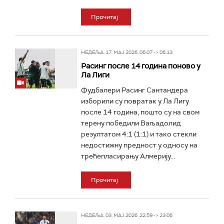
Прочитај
НЕДЕЉА, 17. МАЈ 2026, 06:07 -> 06:13
Расинг после 14 година поново у
Ла Лиги
Фудбалери Расинг Сантандера
изборили су повратак у Ла Лигу
после 14 година, пошто су на свом
терену победили Ваљадолид
резултатом 4:1 (1:1) и тако стекли
недостижну предност у односу на
трећепласирању Алмерију...
Прочитај
НЕДЕЉА, 03. МАЈ 2026, 22:59 -> 23:06