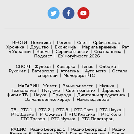
|
|
|
|
ВЕСТИ
Политика
Регион
Свет
Србија данас
|
|
|
|
Хроника
Друштво
Економија
Мерила времена
Рат
|
|
|
|
у Украјини
Време
Сервисне вести
Сматрачница
|
Подкаст
ЕУ могућности 2026
|
|
|
|
СПОРТ
Фудбал
Кошарка
Тенис
Одбојка
|
|
|
|
Рукомет
Ватерполо
Атлетика
Ауто-мото
Остали
|
спортови
Меморијал РТС
|
|
|
МАГАЗИН
Живот
Занимљивости
Музика
|
|
|
|
Технологијa
Путујемо
Свет познатих
Здравље
|
|
|
|
Филм и ТВ
Наука
Природа
Дигитални предузетник
|
За мале велике хероје
Наизглед здрав
|
|
|
|
|
ТВ
РТС 1
РТС 2
РТС 3
РТС Свет
РТС Наука
|
|
|
|
РТС Драма
РТС Живот
РТС Класика
РТС Коло
|
|
РТС Трезор
РТС Музика
РТС Полетарац
|
|
РАДИО
Радио Београд 1
Радио Београд 2
Радио
|
|
|
Београд 3
Београд 202
Радио Плетеница
Радио