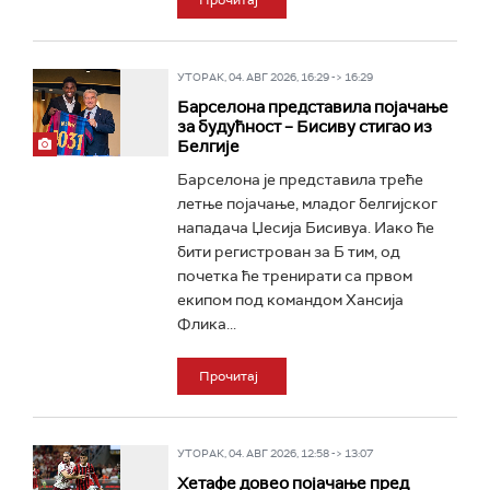
Прочитај
УТОРАК, 04. АВГ 2026, 16:29 -> 16:29
Барселона представила појачање
за будућност – Бисиву стигао из
Белгије
Барселона је представила треће
летње појачање, младог белгијског
нападача Џесија Бисивуа. Иако ће
бити регистрован за Б тим, од
почетка ће тренирати са првом
екипом под командом Хансија
Флика...
Прочитај
УТОРАК, 04. АВГ 2026, 12:58 -> 13:07
Хетафе довео појачање пред