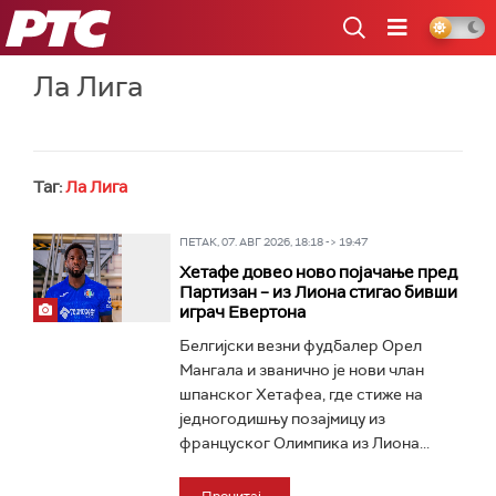
РТС
Ла Лига
Таг:
Ла Лига
ПЕТАК, 07. АВГ 2026, 18:18 -> 19:47
Хетафе довео ново појачање пред
Партизан – из Лиона стигао бивши
играч Евертона
Белгијски везни фудбалер Орел
Мангала и званично је нови члан
шпанског Хетафеа, где стиже на
једногодишњу позајмицу из
француског Олимпика из Лиона...