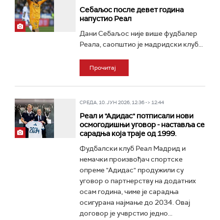
Себаљос после девет година
напустио Реал
Дани Себаљос није више фудбалер
Реала, саопштио је мадридски клуб...
Прочитај
СРЕДА, 10. ЈУН 2026, 12:36 -> 12:44
Реал и "Адидас" потписали нови
осмогодишњи уговор - наставља се
сарадња која траје од 1999.
Фудбалски клуб Реал Мадрид и
немачки произвођач спортске
опреме "Адидас" продужили су
уговор о партнерству на додатних
осам година, чиме је сарадња
осигурана најмање до 2034. Овај
договор је учврстио једно...