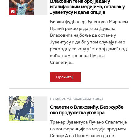
Влаховић тема број један у
италијанским медијима, останак у
Јувентусу и даље опција
Бивши фудбалер Јувентуса Миралем
Пјанић рекао је да је за Душана
Влаховића најбоље да остане у
Јувентусу и да би у том случају имао
рекордну сезону у "старој дами" под
вођством тренера Лучана
Спалетија...
Прочитај
ПЕТАК, 06. МАР 2026, 18:22 -> 18:23
Спалети о Влаховићу: Без журбе
око продужетка уговора
Тренер Јувентуса Лучано Спалети је
на конференцији за медије пред меч
Серије А са Пизом навео да се