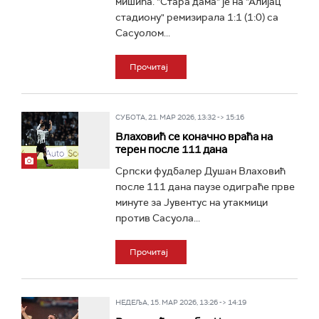
мишића. "Стара дама" је на "Алијац
стадиону" ремизирала 1:1 (1:0) са
Сасуолом...
Прочитај
СУБОТА, 21. МАР 2026, 13:32 -> 15:16
Влаховић се коначно враћа на
терен после 111 дана
Српски фудбалер Душан Влаховић
после 111 дана паузе одиграће прве
минуте за Јувентус на утакмици
против Сасуола...
Прочитај
НЕДЕЉА, 15. МАР 2026, 13:26 -> 14:19