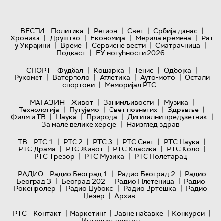
|
|
|
|
ВЕСТИ
Политика
Регион
Свет
Србија данас
|
|
|
|
Хроника
Друштво
Економија
Мерила времена
Рат
|
|
|
|
у Украјини
Време
Сервисне вести
Сматрачница
|
Подкаст
ЕУ могућности 2026
|
|
|
|
СПОРТ
Фудбал
Кошарка
Тенис
Одбојка
|
|
|
|
Рукомет
Ватерполо
Атлетика
Ауто-мото
Остали
|
спортови
Меморијал РТС
|
|
|
МАГАЗИН
Живот
Занимљивости
Музика
|
|
|
|
Технологијa
Путујемо
Свет познатих
Здравље
|
|
|
|
Филм и ТВ
Наука
Природа
Дигитални предузетник
|
За мале велике хероје
Наизглед здрав
|
|
|
|
|
ТВ
РТС 1
РТС 2
РТС 3
РТС Свет
РТС Наука
|
|
|
|
РТС Драма
РТС Живот
РТС Класика
РТС Коло
|
|
РТС Трезор
РТС Музика
РТС Полетарац
|
|
РАДИО
Радио Београд 1
Радио Београд 2
Радио
|
|
|
Београд 3
Београд 202
Радио Плетеница
Радио
|
|
|
Рокенролер
Радио Џубокс
Радио Вртешка
Радио
|
Џезер
Архив
|
|
|
|
РТС
Контакт
Маркетинг
Јавне набавке
Конкурси
Интернет портал