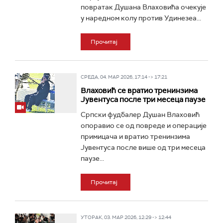
повратак Душана Влаховића очекује
у наредном колу против Удинезеа...
Прочитај
СРЕДА, 04. МАР 2026, 17:14 -> 17:21
Влаховић се вратио тренинзима
Јувентуса после три месеца паузе
Српски фудбалер Душан Влаховић
опоравио се од повреде и операције
примицaча и вратио тренинзима
Јувентуса после више од три месеца
паузе...
Прочитај
УТОРАК, 03. МАР 2026, 12:29 -> 12:44