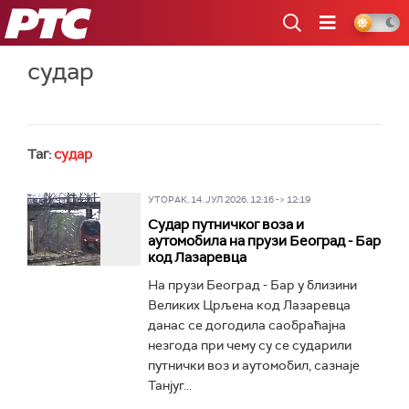
РТС
судар
Таг:
судар
УТОРАК, 14. ЈУЛ 2026, 12:16 -> 12:19
Судар путничког воза и
аутомобила на прузи Београд - Бар
код Лазаревца
На прузи Београд - Бар у близини
Великих Црљена код Лазаревца
данас се догодила саобраћајна
незгода при чему су се сударили
путнички воз и аутомобил, сазнаје
Танјуг...