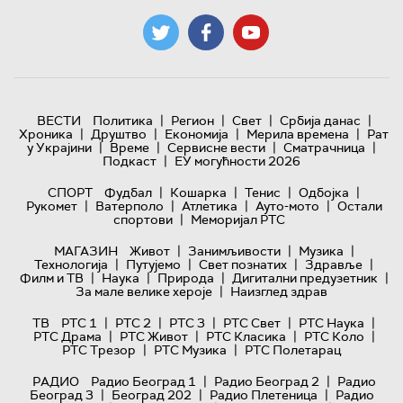
|
|
|
|
ВЕСТИ
Политика
Регион
Свет
Србија данас
|
|
|
|
Хроника
Друштво
Економија
Мерила времена
Рат
|
|
|
|
у Украјини
Време
Сервисне вести
Сматрачница
|
Подкаст
ЕУ могућности 2026
|
|
|
|
СПОРТ
Фудбал
Кошарка
Тенис
Одбојка
|
|
|
|
Рукомет
Ватерполо
Атлетика
Ауто-мото
Остали
|
спортови
Меморијал РТС
|
|
|
МАГАЗИН
Живот
Занимљивости
Музика
|
|
|
|
Технологијa
Путујемо
Свет познатих
Здравље
|
|
|
|
Филм и ТВ
Наука
Природа
Дигитални предузетник
|
За мале велике хероје
Наизглед здрав
|
|
|
|
|
ТВ
РТС 1
РТС 2
РТС 3
РТС Свет
РТС Наука
|
|
|
|
РТС Драма
РТС Живот
РТС Класика
РТС Коло
|
|
РТС Трезор
РТС Музика
РТС Полетарац
|
|
РАДИО
Радио Београд 1
Радио Београд 2
Радио
|
|
|
Београд 3
Београд 202
Радио Плетеница
Радио