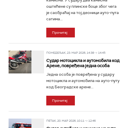
камиона. У судару два камиона
оштећене су плинске боце због чега
је саобраћај на тој деоници ауто-пута
сатима...
Прочитај
ПОНЕДЕЉАК, 23. МАР 2026, 14:38 -> 14:45
Судар мотоцикла и аутомобила код
Арене, повређена једна особа
Једна особа је повређена у судару
мотоцикла и аутомобила на ауто-путу
код Београдске арене...
Прочитај
ПЕТАК, 20. МАР 2026, 10:11 -> 12:46