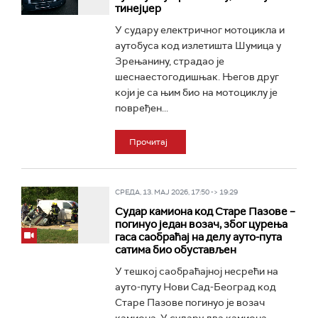
тинејџер
У судару електричног мотоцикла и
аутобуса код излетишта Шумица у
Зрењанину, страдао је
шеснаестогодишњак. Његов друг
који је са њим био на мотоциклу је
повређен...
Прочитај
СРЕДА, 13. МАЈ 2026, 17:50 -> 19:29
Судар камиона код Старе Пазове –
погинуо један возач, због цурења
гаса саобраћај на делу ауто-пута
сатима био обустављен
У тешкој саобраћајној несрећи на
ауто-путу Нови Сад-Београд код
Старе Пазове погинуо је возач