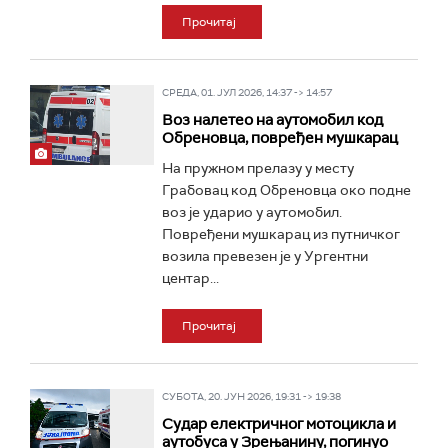
Прочитај
СРЕДА, 01. ЈУЛ 2026, 14:37 -> 14:57
Воз налетео на аутомобил код
Обреновца, повређен мушкарац
На пружном прелазу у месту
Грабовац код Обреновца око подне
воз је ударио у аутомобил.
Повређени мушкарац из путничког
возила превезен је у Ургентни
центар...
Прочитај
СУБОТА, 20. ЈУН 2026, 19:31 -> 19:38
Судар електричног мотоцикла и
аутобуса у Зрењанину, погинуо