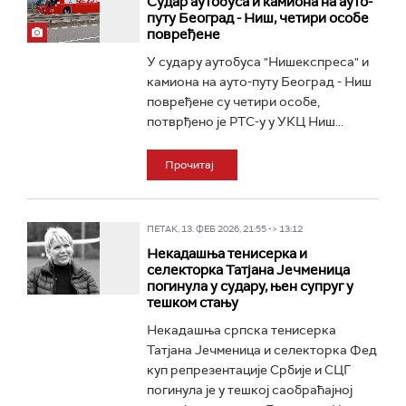
Судар аутобуса и камиона на ауто-
путу Београд - Ниш, четири особе
повређене
У судару аутобуса "Нишекспреса" и
камиона на ауто-путу Београд - Ниш
повређене су четири особе,
потврђено је РТС-у у УКЦ Ниш...
Прочитај
ПЕТАК, 13. ФЕБ 2026, 21:55 -> 13:12
Некадашња тенисерка и
селекторка Татјана Јечменица
погинула у судару, њен супруг у
тешком стању
Некадашња српска тенисерка
Татјана Јечменица и селекторка Фед
куп репрезентације Србије и СЦГ
погинула је у тешкој саобраћајној