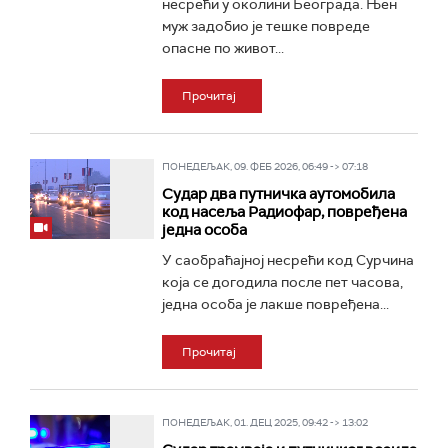
несрећи у околини Београда. Њен
муж задобио је тешке повреде
опасне по живот...
Прочитај
ПОНЕДЕЉАК, 09. ФЕБ 2026, 06:49 -> 07:18
Судар два путничка аутомобила
код насеља Радиофар, повређена
једна особа
У саобраћајној несрећи код Сурчина
која се догодила после пет часова,
једна особа је лакше повређена...
Прочитај
ПОНЕДЕЉАК, 01. ДЕЦ 2025, 09:42 -> 13:02