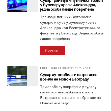
Судар трамваја и путничког возила
у Булевару краља Александра,
једна особа лакше повређена
Трамвај и путнички аутомобил
сударили су се у Булевару краља
Александра код Електротехничког
факултета у Београду. Једна особа је
лакше повређена...
Прочитај
ПОНЕДЕЉАК, 24. НОВ 2025, 18:21 -> 18:44
Судар аутомобила и ватрогасног
возила на Новом Београду
Три особе су повређене у судару
путничког аутомобила и возила
Ватрогасно-спасилачке бригаде на
Новом Београду...