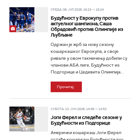
СРЕДА, 08. ЈУЛ 2026, 16:23 -> 16:24
Будућност у Еврокупу против
актуелног шампиона, Саша
Обрадовић против Олимпије из
Љубљане
Одржан је жрб за нову сезону
кошаркашког Еврокупа, а своје
ривале у овом такмичењу добили су
чланови АБА лиге, Будућност из
Подгорице и Цедевита Олимпија...
Прочитај
СУБОТА, 13. ЈУН 2026, 14:48 -> 14:52
Јоги Ферел и следеће сезоне у
Будућности из Подгорице
Амерички кошаркаш Јоги Ферел
остаће кошаркаш Будућности још