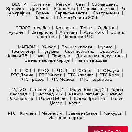
|
|
|
|
ВЕСТИ
Политика
Регион
Свет
Србија данас
|
|
|
|
Хроника
Друштво
Економија
Мерила времена
Рат
|
|
|
|
у Украјини
Време
Сервисне вести
Сматрачница
|
Подкаст
ЕУ могућности 2026
|
|
|
|
СПОРТ
Фудбал
Кошарка
Тенис
Одбојка
|
|
|
|
Рукомет
Ватерполо
Атлетика
Ауто-мото
Остали
|
спортови
Меморијал РТС
|
|
|
МАГАЗИН
Живот
Занимљивости
Музика
|
|
|
|
Технологијa
Путујемо
Свет познатих
Здравље
|
|
|
|
Филм и ТВ
Наука
Природа
Дигитални предузетник
|
За мале велике хероје
Наизглед здрав
|
|
|
|
|
ТВ
РТС 1
РТС 2
РТС 3
РТС Свет
РТС Наука
|
|
|
|
РТС Драма
РТС Живот
РТС Класика
РТС Коло
|
|
РТС Трезор
РТС Музика
РТС Полетарац
|
|
РАДИО
Радио Београд 1
Радио Београд 2
Радио
|
|
|
Београд 3
Београд 202
Радио Плетеница
Радио
|
|
|
Рокенролер
Радио Џубокс
Радио Вртешка
Радио
|
Џезер
Архив
|
|
|
|
РТС
Контакт
Маркетинг
Јавне набавке
Конкурси
Интернет портал
МАПА САЈТА