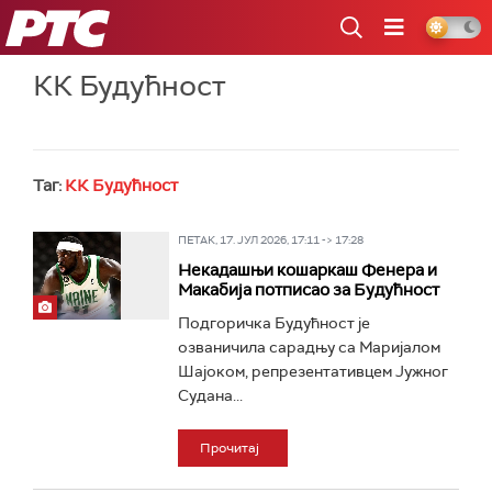
РТС
КК Будућност
Таг:
КК Будућност
ПЕТАК, 17. ЈУЛ 2026, 17:11 -> 17:28
Некадашњи кошаркаш Фенера и
Макабија потписао за Будућност
Подгоричка Будућност је
озваничила сарадњу са Маријалом
Шајоком, репрезентативцем Јужног
Судана...
Прочитај