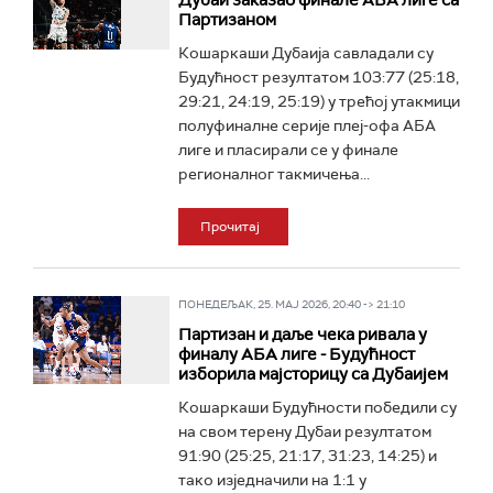
Дубаи заказао финале АБА лиге са
Партизаном
Кошаркаши Дубаија савладали су
Будућност резултатом 103:77 (25:18,
29:21, 24:19, 25:19) у трећој утакмици
полуфиналне серије плеј-офа АБА
лиге и пласирали се у финале
регионалног такмичења...
Прочитај
ПОНЕДЕЉАК, 25. МАЈ 2026, 20:40 -> 21:10
Партизан и даље чека ривала у
финалу АБА лиге - Будућност
изборила мајсторицу са Дубаијем
Кошаркаши Будућности победили су
на свом терену Дубаи резултатом
91:90 (25:25, 21:17, 31:23, 14:25) и
тако изједначили на 1:1 у