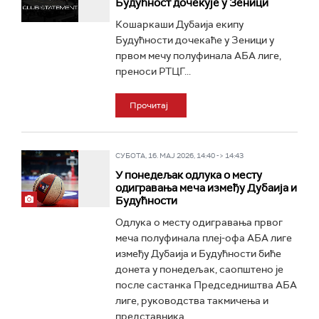
Будућност дочекује у Зеници
Кошаркаши Дубаија екипу
Будућности дочекаће у Зеници у
првом мечу полуфинала АБА лиге,
преноси РТЦГ...
Прочитај
СУБОТА, 16. МАЈ 2026, 14:40 -> 14:43
У понедељак одлука о месту
одигравања меча између Дубаија и
Будућности
Одлука о месту одигравања првог
меча полуфинала плеј-офа АБА лиге
између Дубаија и Будућности биће
донета у понедељак, саопштено је
после састанка Председништва АБА
лиге, руководства такмичења и
представника...