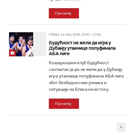
Прочитај
СРЕДА, 13. МАЈ 2026, 15:05 -> 17:00
Будућност не жели да игра у
Дубаију утакмице полуфинала
АБА лиге
Кошаркашки клуб Будућност
саопштио је да не жели да у Дубаију
игра утакмице полуфинала АБА лиге
због безбедносних ризика и
ситуације на Блиском истоку...
Прочитај
>