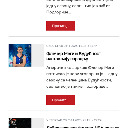
једну сезону, саопштио је клуб из
Подгорице...
Прочитај
СУБОТА, 06. ЈУН 2026, 11:32 -> 11:44
Флечер Меги и Будућност
настављају сарадњу
Амерички кошаркаш Флечер Меги
потписао је нови уговор на још једну
сезону са челницима Будућности,
саопштио је тим из Подгорице...
Прочитај
ЧЕТВРТАК, 28. МАЈ 2026, 21:11 -> 22:29