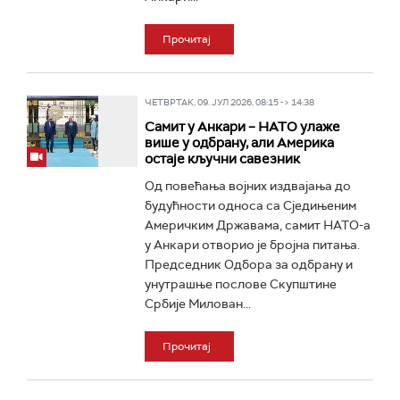
Прочитај
ЧЕТВРТАК, 09. ЈУЛ 2026, 08:15 -> 14:38
Самит у Анкари – НАТО улаже
више у одбрану, али Америка
остаје кључни савезник
Од повећања војних издвајања до
будућности односа са Сједињеним
Америчким Државама, самит НАТО-а
у Анкари отворио је бројна питања.
Председник Одбора за одбрану и
унутрашње послове Скупштине
Србије Милован...
Прочитај