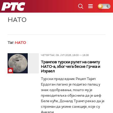
РТС
НАТО
Таг:
НАТО
ЧЕТВРТАК, 09. ЈУЛ 2026, 18:00 -> 18:36
Трампов турски рулет на самиту
НАТО-а, због чега бесне Грчка и
Израел
Турски председник Реџеп Тајип
Ердоган лагано је подигао палац у
знак одобравања, пошто му је
преводитељка објаснила да је шеф
Беле куће, Доналд Трамп рекао да је
спреман да укине санкције, које су
Анкари...