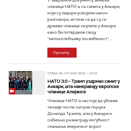
У завршном документу земаља
чланица НАТО-а са самита у Анкари,
који су лидери усвојили након
разговора, истиче се да су се
државе чланице окупиле у Анкари
како би потврдиле своју
"непоколебљиву посвећеност"...
Прочитај
СРЕДА, 08. ЈУЛ 2026, 08:00 -> 20:32
НАТО 3.0 – Трамп уздрмао самит у
Анкари, шта намеравају европске
чланице Алијансе
Чланице НАТО-а настоје да ублаже
тензије после оштрих порука
Доналда Трампа, али у Анкари и
озбиљно разматрају могућност
смањења америчког војног