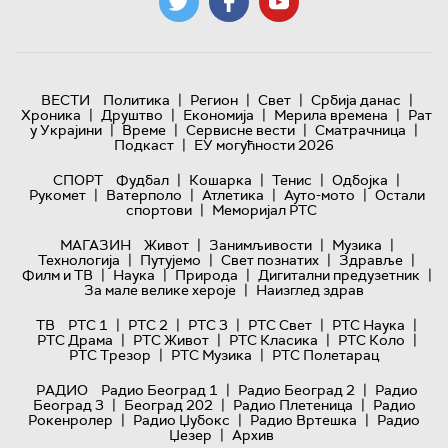
|
|
|
|
ВЕСТИ
Политика
Регион
Свет
Србија данас
|
|
|
|
Хроника
Друштво
Економија
Мерила времена
Рат
|
|
|
|
у Украјини
Време
Сервисне вести
Сматрачница
|
Подкаст
ЕУ могућности 2026
|
|
|
|
СПОРТ
Фудбал
Кошарка
Тенис
Одбојка
|
|
|
|
Рукомет
Ватерполо
Атлетика
Ауто-мото
Остали
|
спортови
Меморијал РТС
|
|
|
МАГАЗИН
Живот
Занимљивости
Музика
|
|
|
|
Технологијa
Путујемо
Свет познатих
Здравље
|
|
|
|
Филм и ТВ
Наука
Природа
Дигитални предузетник
|
За мале велике хероје
Наизглед здрав
|
|
|
|
|
ТВ
РТС 1
РТС 2
РТС 3
РТС Свет
РТС Наука
|
|
|
|
РТС Драма
РТС Живот
РТС Класика
РТС Коло
|
|
РТС Трезор
РТС Музика
РТС Полетарац
|
|
РАДИО
Радио Београд 1
Радио Београд 2
Радио
|
|
|
Београд 3
Београд 202
Радио Плетеница
Радио
|
|
|
Рокенролер
Радио Џубокс
Радио Вртешка
Радио
|
Џезер
Архив