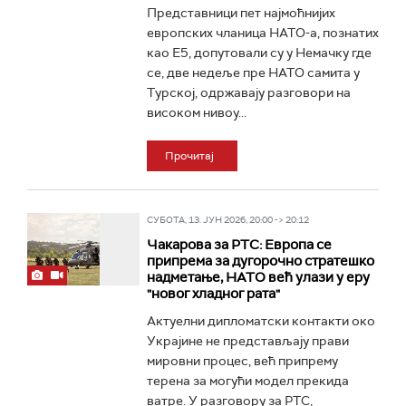
Представници пет најмоћнијих
европских чланица НАТО-а, познатих
као Е5, допутовали су у Немачку где
се, две недеље пре НАТО самита у
Турској, одржавају разговори на
високом нивоу...
Прочитај
СУБОТА, 13. ЈУН 2026, 20:00 -> 20:12
Чакарова за РТС: Европа се
припрема за дугорочно стратешко
надметање, НАТО већ улази у еру
"новог хладног рата"
Актуелни дипломатски контакти око
Украјине не представљају прави
мировни процес, већ припрему
терена за могући модел прекида
ватре. У разговору за РТС,