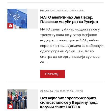
НЕДЕЉА, 05. ЈУЛ 2026, 12:30 -> 13:31
НАТО аналитичар Јан Лесер:
Плаши ме могући рат са Русијом
НАТО самит у Анкари одржава се у
тренутку када се унутар Алијансе
воде расправе о улози САД, већим
европским издвајањима за одбрану и
односу према Русији. Јан Лесер
сматра да се организација суочава
са...
Прочитај
СРЕДА, 24. ЈУН 2026, 20:39 -> 21:08
Пет највећих европских војних
сила састало се у Берлину пред
кључни самит НАТО-а