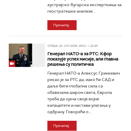
аустријско-бугарска експерткиња за
геостратешке анализе...
Прочитај
СРЕДА, 10. ЈУН 2026, 16:01 -> 22:20
Генерал НАТО-а за РТС: Кфор
показује успех мисије, али главна
решења су политичка
Генерал НАТО-а Алексус Гринкевич
рекао је за РТС да, иако ће САД и
даље бити глобална сила са
обавезама широм света, Европа
треба да ојача своје војне
капацитете и настави улагања у
одбрану. Говорећи о...
Прочитај