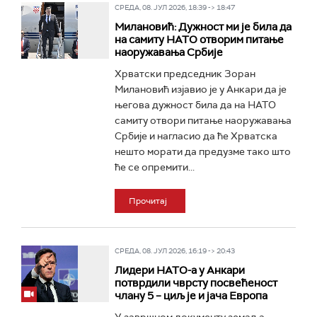
СРЕДА, 08. ЈУЛ 2026, 18:39 -> 18:47
Милановић: Дужност ми је била да
на самиту НАТО отворим питање
наоружавања Србије
Хрватски председник Зоран
Милановић изјавио је у Анкари да је
његова дужност била да на НАТО
самиту отвори питање наоружавања
Србије и нагласио да ће Хрватска
нешто морати да предузме тако што
ће се опремити...
Прочитај
СРЕДА, 08. ЈУЛ 2026, 16:19 -> 20:43
Лидери НАТО-а у Анкари
потврдили чврсту посвећеност
члану 5 – циљ је и јача Европа