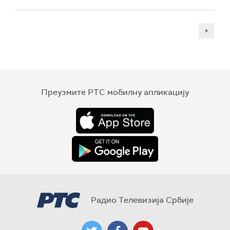
>
Преузмите РТС мобилну апликацију
Радио Телевизија Србије