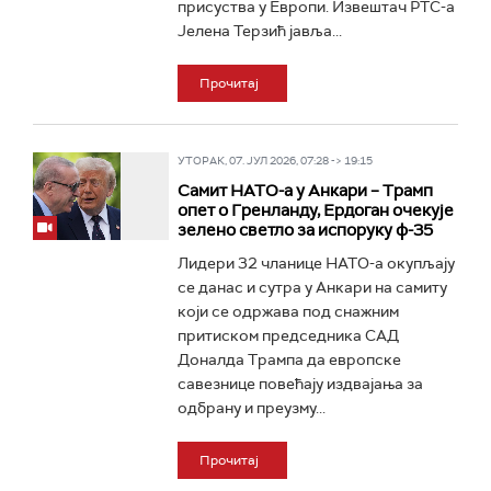
присуства у Европи. Извештач РТС-а
Јелена Терзић јавља...
Прочитај
УТОРАК, 07. ЈУЛ 2026, 07:28 -> 19:15
Самит НАТО-а у Анкари – Трамп
опет о Гренланду, Ердоган очекује
зелено светло за испоруку ф-35
Лидери 32 чланице НАТО-а окупљају
се данас и сутра у Анкари на самиту
који се одржава под снажним
притиском председника САД
Доналда Трампа да европске
савезнице повећају издвајања за
одбрану и преузму...
Прочитај