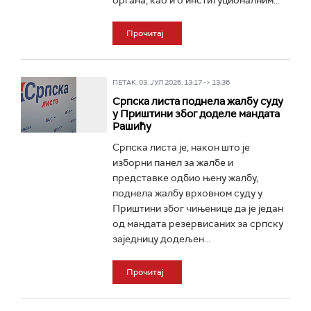
органа, као и о институционалним...
Прочитај
ПЕТАК, 03. ЈУЛ 2026, 13:17 -> 13:36
Српска листа поднела жалбу суду
у Приштини због доделе мандата
Рашићу
Српска листа је, након што је
изборни панел за жалбе и
представке одбио њену жалбу,
поднела жалбу врховном суду у
Приштини због чињенице да је један
од мандата резервисаних за српску
заједницу додељен...
Прочитај