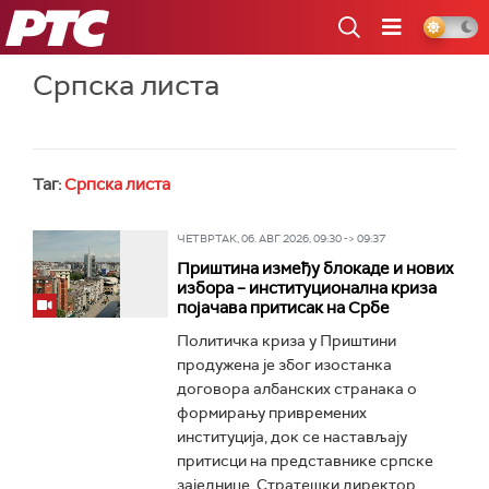
РТС
Српска листа
Таг:
Српска листа
ЧЕТВРТАК, 06. АВГ 2026, 09:30 -> 09:37
Приштина између блокаде и нових
избора – институционална криза
појачава притисак на Србе
Политичка криза у Приштини
продужена је због изостанка
договора албанских странака о
формирању привремених
институција, док се настављају
притисци на представнике српске
заједнице. Стратешки директор