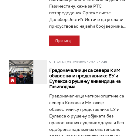
Газиместану, каже за РТС
потпредсденик Српске листе
Далибор Јевтић. Истиче да је слави
присуствовао највећи број верника...
Прочитај
ЧЕТВРТАК, 23. ЈУЛ 2026, 17:37 -> 17:49
Градоначелници са севера КиМ
обавестили представнике ЕУ и
Еулекса о рушењу викендица на
Газиводама
Градоначелници четири општине са
севера Косова и Метохије
обавестили су представнике ЕУ и
Еулекса о рушењу објеката без
правоснажних судских одлука и без
одобрења надлежних општинских