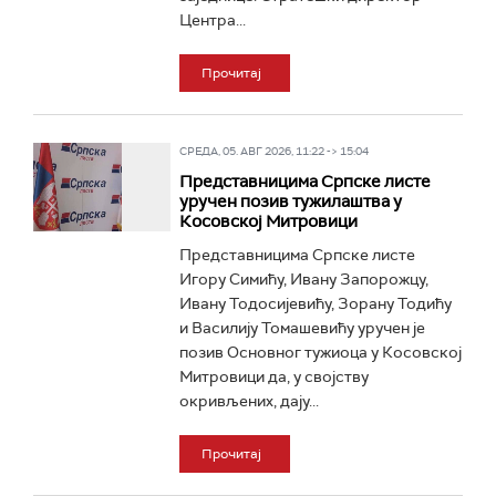
Центра...
Прочитај
СРЕДА, 05. АВГ 2026, 11:22 -> 15:04
Представницима Српске листе
уручен позив тужилаштва у
Косовској Митровици
Представницима Српске листе
Игору Симићу, Ивану Запорожцу,
Ивану Тодосијевићу, Зорану Тодићу
и Василију Томашевићу уручен је
позив Основног тужиоца у Косовској
Митровици да, у својству
окривљених, дају...
Прочитај