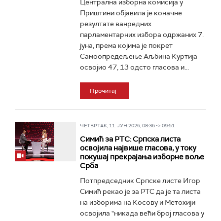
Централна изборна комисија у
Приштини објавила је коначне
резултате ванредних
парламентарних избора одржаних 7.
јуна, према којима је покрет
Самоопредељење Аљбина Куртија
освојио 47, 13 одсто гласова и...
Прочитај
ЧЕТВРТАК, 11. ЈУН 2026, 08:36 -> 09:51
Симић за РТС: Српска листа
освојила највише гласова, у току
покушај прекрајања изборне воље
Срба
Потпредседник Српске листе Игор
Симић рекао је за РТС да је та листа
на изборима на Косову и Метохији
освојила "никада већи број гласова у