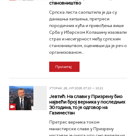
становништво
Српска листа саопштила је да су
данашња хапшења, претреси
породичних кућа и привођења више
Срба у Ибарском Колашину изазвали
страх и несигурност међу српским
становништвом, оценивши да је реч о
организованом...
Прочитај
УТОРАК, 28. ЈУЛ 2026, 07:10 -> 10:21
Јевтић: На слави у Призрену био
највећи број верника у последњих
30 година, то је одговор на
Газиместан
Претрес верника током
манастирске славе у Призрену
наставак је онога што смо видели на