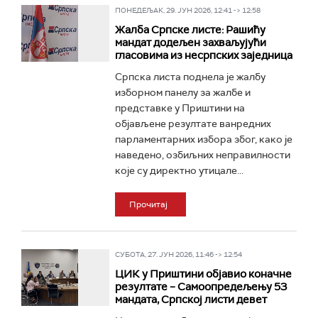
ПОНЕДЕЉАК, 29. ЈУН 2026, 12:41 -> 12:58
Жалба Српске листе: Рашићу
мандат додељен захваљујући
гласовима из несрпских заједница
Српска листа поднела je жалбу
изборном панелу за жалбе и
представке у Приштини на
објављене резултате ванредних
парламентарних избора због, како је
наведено, озбиљних неправилности
које су директно утицале...
Прочитај
СУБОТА, 27. ЈУН 2026, 11:46 -> 12:54
ЦИК у Приштини објавио коначне
резултате – Самоопредељењу 53
мандата, Српској листи девет