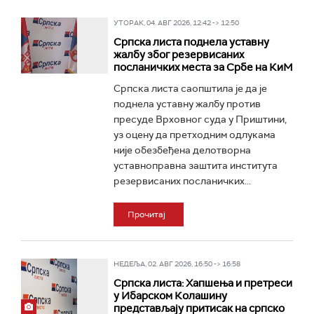
УТОРАК, 04. АВГ 2026, 12:42 -> 12:50
Српска листа поднела уставну
жалбу због резервисаних
посланичких места за Србе на КиМ
Српска листа саопштила је да је
поднела уставну жалбу против
пресуде Врховног суда у Приштини,
уз оцену да претходним одлукама
није обезбеђена делотворна
уставноправна заштита института
резервисаних посланичких...
Прочитај
НЕДЕЉА, 02. АВГ 2026, 16:50 -> 16:58
Српска листа: Хапшења и претреси
у Ибарском Колашину
представљају притисак на српско