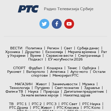
Радио Телевизија Србије
|
|
|
|
ВЕСТИ
Политика
Регион
Свет
Србија данас
|
|
|
|
Хроника
Друштво
Економија
Мерила времена
Рат
|
|
|
|
у Украјини
Време
Сервисне вести
Сматрачница
|
Подкаст
ЕУ могућности 2026
|
|
|
|
СПОРТ
Фудбал
Кошарка
Тенис
Одбојка
|
|
|
|
Рукомет
Ватерполо
Атлетика
Ауто-мото
Остали
|
спортови
Меморијал РТС
|
|
|
МАГАЗИН
Живот
Занимљивости
Музика
|
|
|
|
Технологијa
Путујемо
Свет познатих
Здравље
|
|
|
|
Филм и ТВ
Наука
Природа
Дигитални предузетник
|
За мале велике хероје
Наизглед здрав
|
|
|
|
|
ТВ
РТС 1
РТС 2
РТС 3
РТС Свет
РТС Наука
|
|
|
|
РТС Драма
РТС Живот
РТС Класика
РТС Коло