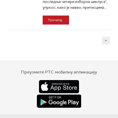
последња четири изборна циклуса",
упркос, како је навео, притисцима...
Прочитај
>
Преузмите РТС мобилну апликацију