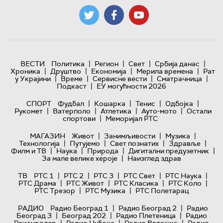
|
|
|
|
ВЕСТИ
Политика
Регион
Свет
Србија данас
|
|
|
|
Хроника
Друштво
Економија
Мерила времена
Рат
|
|
|
|
у Украјини
Време
Сервисне вести
Сматрачница
|
Подкаст
ЕУ могућности 2026
|
|
|
|
СПОРТ
Фудбал
Кошарка
Тенис
Одбојка
|
|
|
|
Рукомет
Ватерполо
Атлетика
Ауто-мото
Остали
|
спортови
Меморијал РТС
|
|
|
МАГАЗИН
Живот
Занимљивости
Музика
|
|
|
|
Технологијa
Путујемо
Свет познатих
Здравље
|
|
|
|
Филм и ТВ
Наука
Природа
Дигитални предузетник
|
За мале велике хероје
Наизглед здрав
|
|
|
|
|
ТВ
РТС 1
РТС 2
РТС 3
РТС Свет
РТС Наука
|
|
|
|
РТС Драма
РТС Живот
РТС Класика
РТС Коло
|
|
РТС Трезор
РТС Музика
РТС Полетарац
|
|
РАДИО
Радио Београд 1
Радио Београд 2
Радио
|
|
|
Београд 3
Београд 202
Радио Плетеница
Радио