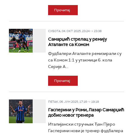
Прочитај
СУБОТА, 04. ОКТ 2025, 23:24 -> 23:38
Самарџић стрелац у ремију
Аталанте са Комом
Фудбалери Аталанте ремизирали су
са Комом 1:1 у утакмици 6. кола
Серије А...
Прочитај
ПЕТАК, 06. ЈУН 2025, 17:16 -> 19:18
Гасперини у Роми, Лазар Самарџић
добио новог тренера
Италијански стручњак Ђан Пјеро
Гасперини нови је тренер фудбалера