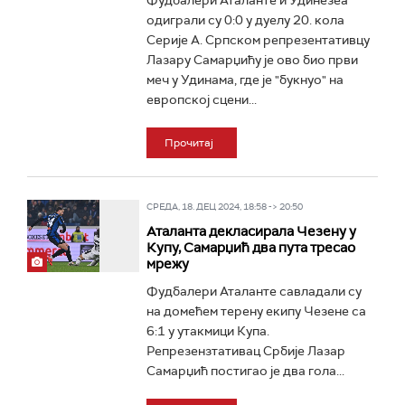
Фудбалери Аталанте и Удинезеа
одиграли су 0:0 у дуелу 20. кола
Серије А. Српском репрезентативцу
Лазару Самарџићу је ово био први
меч у Удинама, где је "букнуо" на
европској сцени...
Прочитај
СРЕДА, 18. ДЕЦ 2024, 18:58 -> 20:50
Аталанта декласирала Чезену у
Купу, Самарџић два пута тресао
мрежу
Фудбалери Аталанте савладали су
на домећем терену екипу Чезене са
6:1 у утакмици Купа.
Репрезензтативац Србије Лазар
Самарџић постигао је два гола...