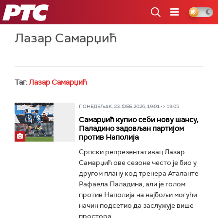
РТС
Лазар Самарџић
Таг:
Лазар Самарџић
ПОНЕДЕЉАК, 23. ФЕБ 2026, 19:01 -> 19:05
Самарџић купио себи нову шансу,
Паладино задовљан партијом
против Наполија
Српски репрезентативац Лазар
Самарџић ове сезоне често је био у
другом плану код тренера Аталанте
Рафаела Паладина, али је голом
против Наполија на најбољи могући
начин подсетио да заслужује више
простора...