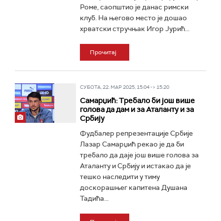
Роме, саопштио је данас римски
клуб. На његово место је дошао
хрватски стручњак Игор Јурић...
Прочитај
СУБОТА, 22. МАР 2025, 15:04 -> 15:20
Самарџић: Требало би још више
голова да дам и за Аталанту и за
Србију
Фудбалер репрезентације Србије
Лазар Самарџић рекао је да би
требало да даје још више голова за
Аталанту и Србију и истакао да је
тешко наследити у тиму
доскорашњег капитена Душана
Тадића...