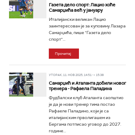
Газета дело спорт: Лацио хоће
Самарџића већ у јануару
Италијански великан Лацио
заинтересован је за куповину Лазара
Самарџића, пише "Газета дело
спорт"...
Прочитај
УТОРАК, 11. НОВ 2025, 14:51 -> 15:38
Самарџић и Аталанта добили новог
тренера - Рафаела Паладина
Фудбалски клуб Аталанта саопштио
је да је нови тренер тима постао
Рафаеле Паладино, који је са
италијанским прволигашем из
Бергама потписао уговор до 2027.
године...