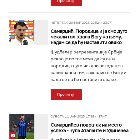
Прочитај
ЧЕТВРТАК, 20. МАР 2025, 22:52 -> 23:27
Самарџић: Породица и ја смо дуго
чекали гол, хвала Богу на њему,
надам се да ћу наставити овако
Фудбалер репрезентације Србије
рекао је после меча да су он и
породица дуго чекали погодак за
национални тим, захвалио се Богу и
нада се да ће наставити овако...
Прочитај
СУБОТА, 11. ЈАН 2025, 17:38 -> 17:47
Самарџићев повратак на место
успеха - нула Аталанте и Удинезеа