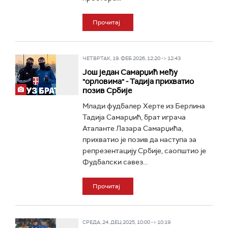
Прочитај
ЧЕТВРТАК, 19. ФЕБ 2026, 12:20 -> 12:43
Још један Самарџић међу
"орловима" - Тадија прихватио
позив Србије
Млади фудбалер Херте из Берлина
Тадија Самарџић, брат играча
Аталанте Лазара Самарџића,
прихватио је позив да наступа за
репрезентацију Србије, саопштио је
Фудбалски савез...
Прочитај
СРЕДА, 24. ДЕЦ 2025, 10:00 -> 10:19