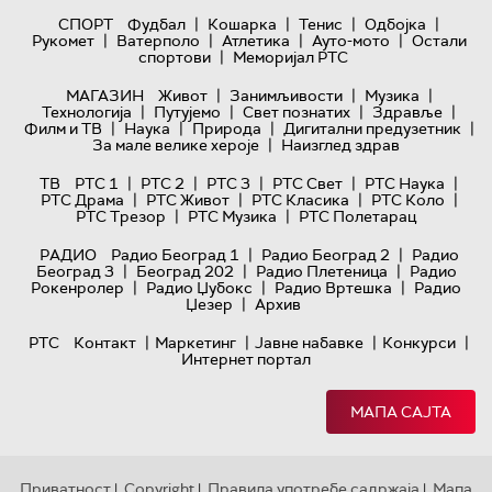
|
|
|
|
СПОРТ
Фудбал
Кошарка
Тенис
Одбојка
|
|
|
|
Рукомет
Ватерполо
Атлетика
Ауто-мото
Остали
|
спортови
Меморијал РТС
|
|
|
МАГАЗИН
Живот
Занимљивости
Музика
|
|
|
|
Технологијa
Путујемо
Свет познатих
Здравље
|
|
|
|
Филм и ТВ
Наука
Природа
Дигитални предузетник
|
За мале велике хероје
Наизглед здрав
|
|
|
|
|
ТВ
РТС 1
РТС 2
РТС 3
РТС Свет
РТС Наука
|
|
|
|
РТС Драма
РТС Живот
РТС Класика
РТС Коло
|
|
РТС Трезор
РТС Музика
РТС Полетарац
|
|
РАДИО
Радио Београд 1
Радио Београд 2
Радио
|
|
|
Београд 3
Београд 202
Радио Плетеница
Радио
|
|
|
Рокенролер
Радио Џубокс
Радио Вртешка
Радио
|
Џезер
Архив
|
|
|
|
РТС
Контакт
Маркетинг
Јавне набавке
Конкурси
Интернет портал
МАПА САЈТА
Приватност
Copyright
Правила употребе садржаја
Мапа
|
|
|