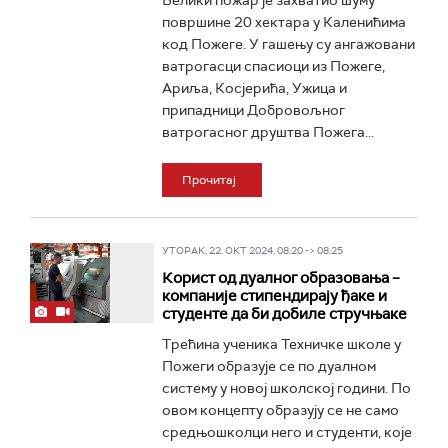
Велики пожар је захватио шуму
површине 20 хектара у Каленићима
код Пожеге. У гашењу су ангажовани
ватрогасци спасиоци из Пожеге,
Ариља, Косјерића, Ужица и
припадници Добровољног
ватрогасног друштва Пожега...
Прочитај
УТОРАК, 22. ОКТ 2024, 08:20 -> 08:25
Корист од дуалног образовања –
компаније стипендирају ђаке и
студенте да би добиле стручњаке
Трећина ученика Техничке школе у
Пожеги образује се по дуалном
систему у новој школској години. По
овом концепту образују се не само
средњошколци него и студенти, које