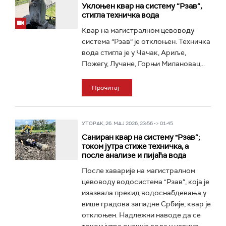
Уклоњен квар на систему “Рзав“,
стигла техничка вода
Квар на магистралном цевоводу
система “Рзав“ је отклоњен. Техничка
вода стигла је у Чачак, Ариље,
Пожегу, Лучане, Горњи Милановац...
Прочитај
УТОРАК, 26. МАЈ 2026, 23:56 -> 01:45
Саниран квар на систему "Рзав“;
током јутра стиже техничка, а
после анализе и пијаћа вода
После хаварије на магистралном
цевоводу водосистема "Рзав“, која је
изазвала прекид водоснабдевања у
више градова западне Србије, квар је
отклоњен. Надлежни наводе да се