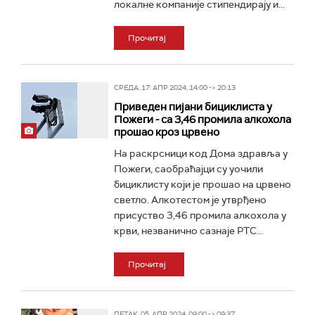
локалне компаније стипендирају и...
Прочитај
СРЕДА, 17. АПР 2024, 14:00 -> 20:13
Приведен пијани бициклиста у
Пожеги - са 3,46 промила алкохола
прошао кроз црвено
На раскрсници код Дома здравља у
Пожеги, саобраћајци су уочили
бициклисту који је прошао на црвено
светло. Алкотестом је утврђено
присуство 3,46 промила алкохола у
крви, незванично сазнаје РТС...
Прочитај
ПЕТАК, 05. АПР 2024, 09:00 -> 09:37