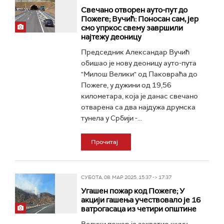
Свечано отворен ауто-пут до
Пожеге; Вучић: Поносан сам, јер
смо упркос свему завршили
најтежу деоницу
Председник Александар Вучић
обишао је нову деоницу ауто-пута
"Милош Велики" од Паковраћа до
Пожеге, у дужини од 19,56
километара, која је данас свечано
отварена са два најдужа друмска
тунела у Србији -...
Прочитај
СУБОТА, 08. МАР 2025, 15:37 -> 17:37
Угашен пожар код Пожеге; У
акцији гашења учествовало је 16
ватрогасаца из четири општине