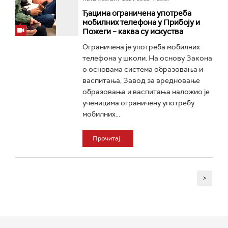
Ђацима ограничена употреба
мобилних телефона у Прибоју и
Пожеги – каква су искуства
Ограничена је употреба мобилних
телефона у школи. На основу Закона
о основама система образовања и
васпитања, Завод за вредновање
образовања и васпитања наложио је
ученицима ограничену употребу
мобилних...
Прочитај
>