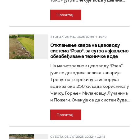
током јутра очекује вода у цевима...
Прочитај
УТОРАК, 26. МАЈ 2026, 07:55 -> 19:49
Отклањање квара на цевоводу
система "Рзав", за сутра најављено
обезбеђивање техничке воде
На магистралном цевоводу “Рзав”
јуче се догодила велика хаварија.
Тренутно је прекинута испорука
воде за око 250 хиљада корисника у
Чачку, Горњем Милановцу, Лучанима
и Пожеги. Очекује се да систем буде...
Прочитај
СУБОТА, 05. ЈУЛ 2025, 10:32 -> 12:48