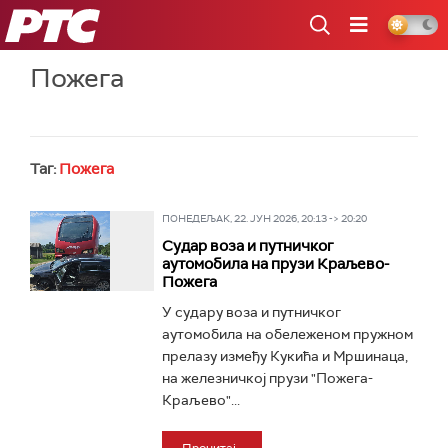
РТС
Пожега
Таг:
Пожега
ПОНЕДЕЉАК, 22. ЈУН 2026, 20:13 -> 20:20
Судар воза и путничког
аутомобила на прузи Краљево-
Пожега
У судару воза и путничког
аутомобила на обележеном пружном
прелазу између Кукића и Мршинаца,
на железничкој прузи "Пожега-
Краљево"...