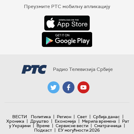
Преузмите РТС мобилну апликацију
Радио Телевизија Србије
|
|
|
|
ВЕСТИ
Политика
Регион
Свет
Србија данас
|
|
|
|
Хроника
Друштво
Економија
Мерила времена
Рат
|
|
|
|
у Украјини
Време
Сервисне вести
Сматрачница
|
Подкаст
ЕУ могућности 2026