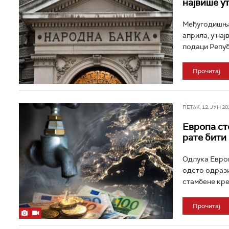
највише у
Међугодишња и
априла, у на
подаци Репуб
Прочитај
ПЕТАК, 12. ЈУН 202
Европа ст
рате бити
Одлука Европ
одсто одразић
стамбене кре
Прочитај