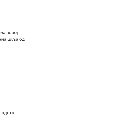
ма новој
цама циља од
 одсто,