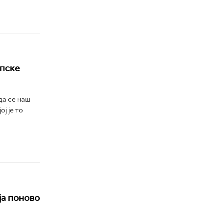
рпске
да се наш
ј је то
ја поново