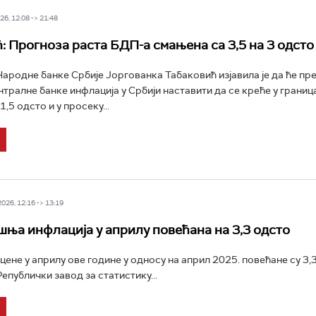
6, 12:08 -> 21:48
: Прогноза раста БДП-а смањена са 3,5 на 3 одсто
ародне банке Србије Јоргованка Табаковић изјавила је да ће пре
нтралне банке инфлација у Србији наставити да се креће у грани
1,5 одсто и у просеку...
26, 12:16 -> 13:19
ња инфлација у априлу повећана на 3,3 одсто
ене у априлу ове године у односу на април 2025. повећане су 3,3
епублички завод за статистику...