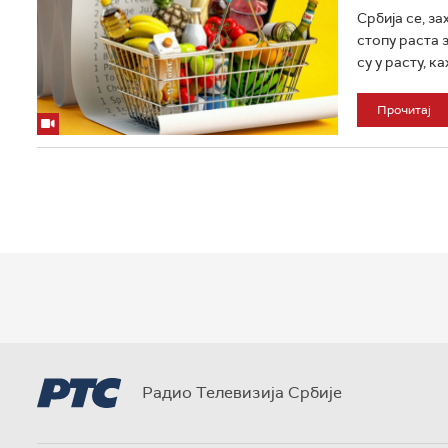
Србија се, за
стопу раста з
су у расту, ка
Прочитај
Радио Телевизија Србије