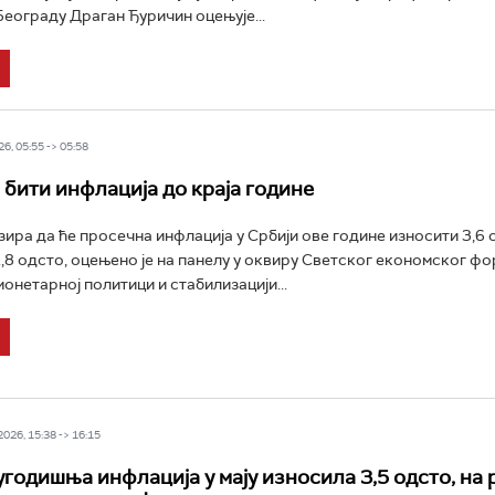
Београду Драган Ђуричин оцењује...
6, 05:55 -> 05:58
 бити инфлација до краја године
ра да ће просечна инфлација у Србији ове године износити 3,6 о
,8 одсто, оцењено је на панелу у оквиру Светског економског ф
онетарној политици и стабилизацији...
26, 15:38 -> 16:15
годишња инфлација у мају износила 3,5 одсто, на 