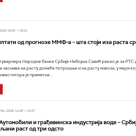
26, 09:30 -> 09:31
лтати од прогнозе ММФ-а – шта стоји иза раста с
гувернера Народне банке Србије Небојша Савић рекао је за РТС 
 заснива на расту домаће потрошње и на расту извоза, у мери којо
нвеститора је приметна...
Ј 2026, 12:49 -> 14:27
Аутомобили и грађевинска индустрија воде – Срби
љани раст од три одсто