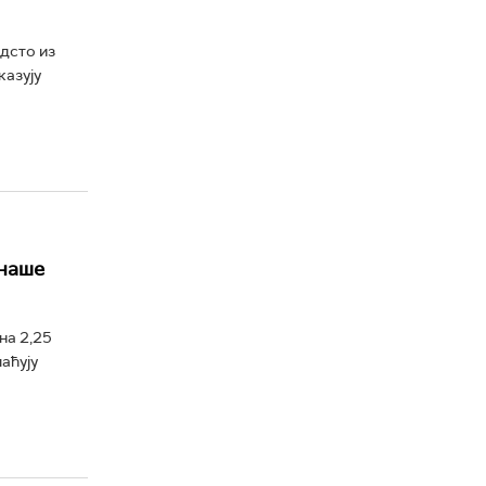
одсто из
казују
 наше
на 2,25
аћују