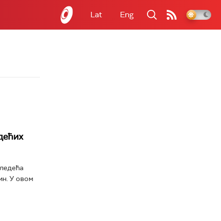
Lat
Eng
дећих
следећа
ин. У овом