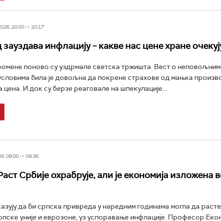
26, 20:00 -> 20:17
 зауздава инфлацију – какве нас цене хране очекуј
омене поново су уздрмале светска тржишта. Вест о неповољним
словима била је довољна да покрене страхове од мањка произв
 цена. И док су берзе реаговале на шпекулације...
6, 09:00 -> 09:36
Раст Србије охрабрује, али је економија изложена 
казују да би српска привреда у наредним годинама могла да раст
пске уније и еврозоне, уз успоравање инфлације. Професор Еко