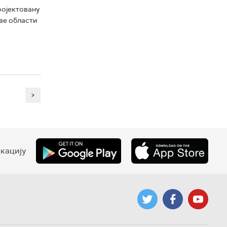
пројектовану
све области
>
кацију