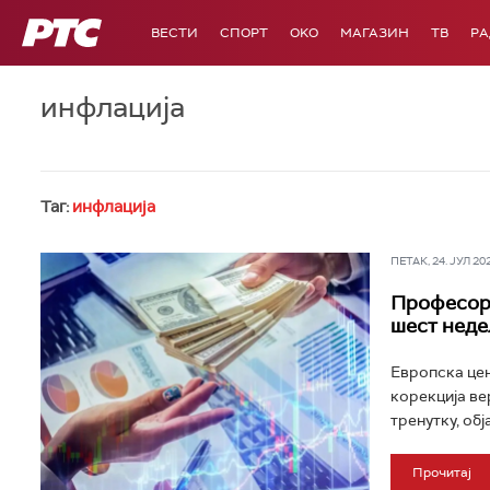
РТС
ВЕСТИ
СПОРТ
OKO
МАГАЗИН
ТВ
Р
инфлација
Таг:
инфлација
ПЕТАК, 24. ЈУЛ 202
Професор 
шест неде
Европска цен
корекција ве
тренутку, обј
Прочитај