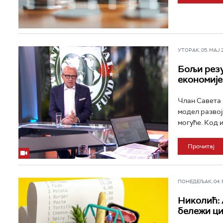
УТОРАК, 05. МАЈ 20
Бољи резу
економије
Члан Савета 
модел развоја
могуће. Код и
Прочитај
ПОНЕДЕЉАК, 04. МА
Николић: 
бележи ци