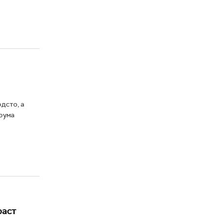
дсто, а
орума
раст