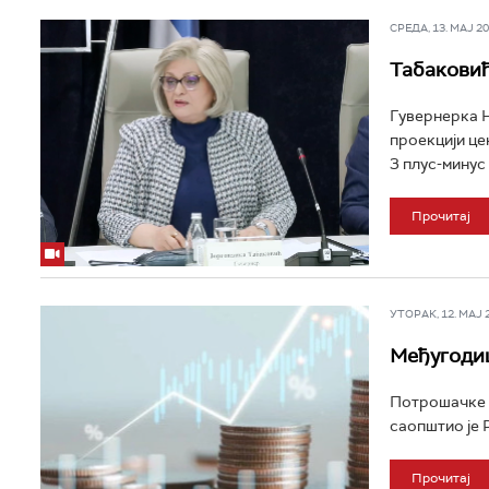
СРЕДА, 13. МАЈ 202
Табаковић
Гувернерка Н
проекцији це
3 плус-минус 
Прочитај
УТОРАК, 12. МАЈ 20
Међугодиш
Потрошачке ц
саопштио је Р
Прочитај