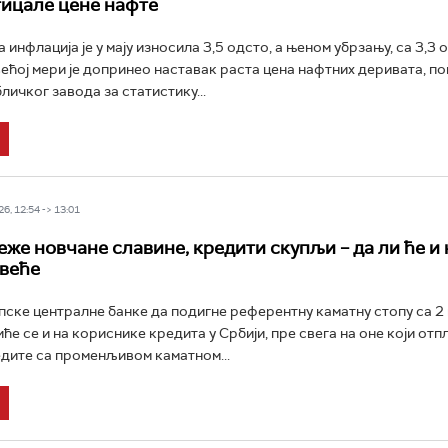
тицале цене нафте
нфлација је у мају износила 3,5 одсто, а њеном убрзању, са 3,3 
јвећој мери је допринео наставак раста цена нафтних деривата, по
личког завода за статистику...
6, 12:54 -> 13:01
еже новчане славине, кредити скупљи – да ли ће и
 веће
ске централне банке да подигне референтну каматну стопу са 2 
е се и на кориснике кредита у Србији, пре свега на оне који отпл
дите са променљивом каматном...