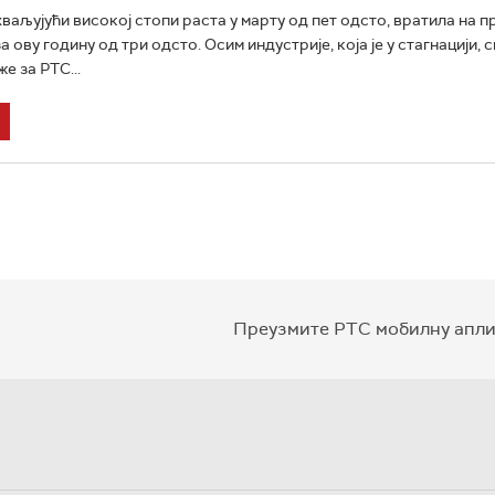
хваљујући високој стопи раста у марту од пет одсто, вратила на 
а ову годину од три одсто. Осим индустрије, која је у стагнацији, 
же за РТС...
Преузмите РТС мобилну апли