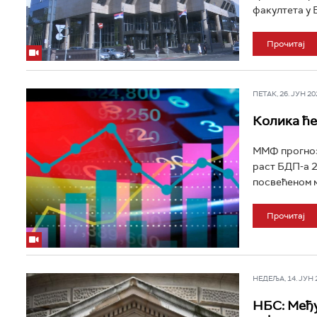
факултета у 
Прочитај
ПЕТАК, 26. ЈУН 202
Колика ће
ММФ прогнози
раст БДП-а 2
посвећеном м
Прочитај
НЕДЕЉА, 14. ЈУН 20
НБС: Међу