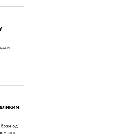
у
ода и
великим
е брже од
номског