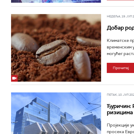
НЕДЕЉА, 19. ЈУЛ 20
Добар род
Климатске пр
временским у
могућег раста
Прочитај
ПЕТАК, 10. ЈУЛ 202
Ђуричин: 
ризицима
Пројекције у
просека Евро