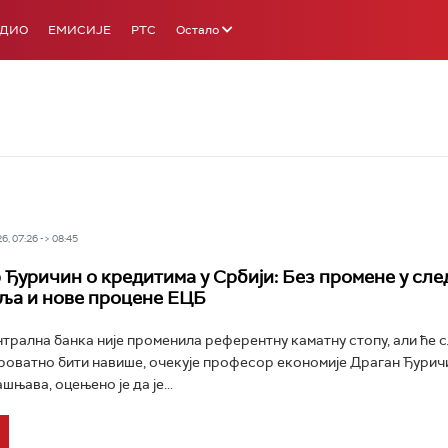
АДИО
ЕМИСИЈЕ
РТС
Остало
6, 07:26 -> 08:45
Ђуричин о кредитима у Србији: Без промене у сле
ља и нове процене ЕЦБ
трална банка није променила референтну каматну стопу, али ће 
роватно бити навише, очекује професор економије Драган Ђурич
ашњава, оцењено је да је...