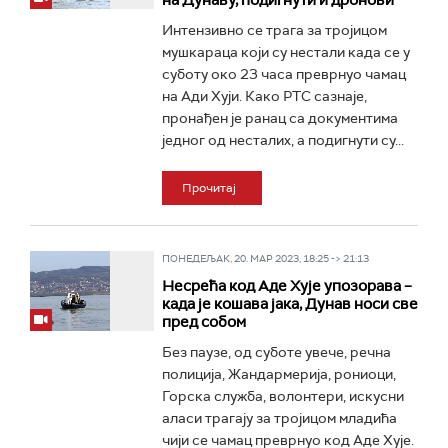
на Дунаву, подигнути и дронови
Интензивно се трага за тројицом
мушкараца који су нестали када се у
суботу око 23 часа преврнуо чамац
на Ади Хуји. Како РТС сазнаје,
пронађен је ранац са документима
једног од несталих, а подигнути су...
Прочитај
ПОНЕДЕЉАК, 20. МАР 2023, 18:25 -> 21:13
Несрећа код Аде Хује упозорава –
када је кошава јака, Дунав носи све
пред собом
Без паузе, од суботе увече, речна
полиција, Жандармерија, рониоци,
Горска служба, волонтери, искусни
аласи трагају за тројицом младића
чији се чамац преврнуо код Аде Хује.