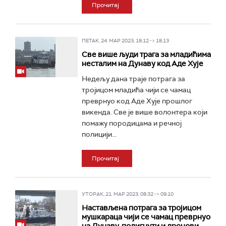
Прочитај
ПЕТАК, 24. МАР 2023, 18:12 -> 18:13
Све више људи трага за младићима
несталим на Дунаву код Аде Хује
Недељу дана траје потрага за
тројицом младића чији се чамац
преврнуо код Аде Хује прошлог
викенда. Све је више волонтера који
помажу породицама и речној
полицији...
Прочитај
УТОРАК, 21. МАР 2023, 08:32 -> 09:10
Настављена потрага за тројицом
мушкараца чији се чамац преврнуо