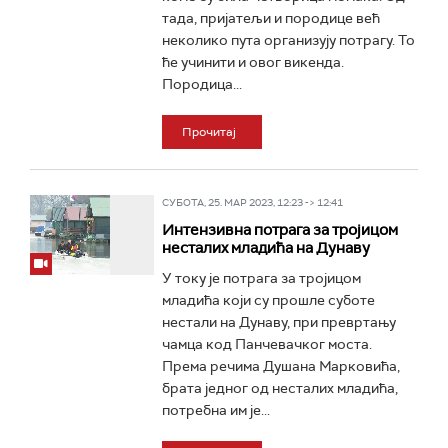
тада, пријатељи и породице већ
неколико пута организују потрагу. То
ће учинити и овог викенда.
Породица...
Прочитај
СУБОТА, 25. МАР 2023, 12:23 -> 12:41
Интензивна потрага за тројицом
несталих младића на Дунаву
У току је потрага за тројицом
младића који су прошле суботе
нестали на Дунаву, при превртању
чамца код Панчевачког моста.
Према речима Душана Марковића,
брата једног од несталих младића,
потребна им је...