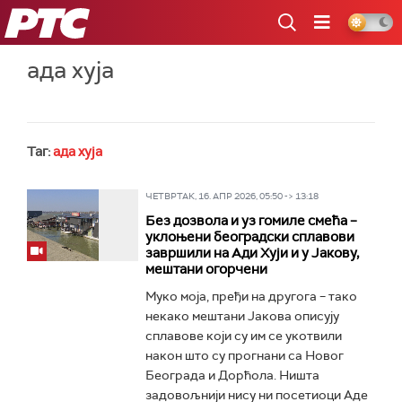
РТС
ада хуја
Таг:
ада хуја
ЧЕТВРТАК, 16. АПР 2026, 05:50 -> 13:18
Без дозвола и уз гомиле смећа –
уклоњени београдски сплавови
завршили на Ади Хуји и у Јакову,
мештани огорчени
Муко моја, пређи на другога – тако
некако мештани Јакова описују
сплавове који су им се укотвили
након што су прогнани са Новог
Београда и Дорћола. Ништа
задовољнији нису ни посетиоци Аде