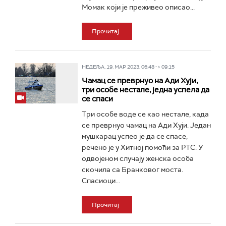
Момак који је преживео описао...
Прочитај
НЕДЕЉА, 19. МАР 2023, 06:48 -> 09:15
Чамац се преврнуо на Ади Хуји,
три особе нестале, једна успела да
се спаси
Три особе воде се као нестале, када
се преврнуо чамац на Ади Хуји. Једaн
мушкарац успео је да се спасе,
речено је у Хитној помоћи за РТС. У
одвојеном случају женска особа
скочила са Бранковог моста.
Спасиоци...
Прочитај