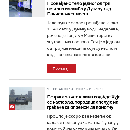
Пронађено тело једног од три
нестала младића у Дунаву код
Панчевачког моста
Тело мушке особе пронађено је око
11.40 сати у Дунаву код Смедерева,
речено је Танјугу у Министарству
унутрашњих послова. Реч је о једном
од тројице младића који су нестали
код Панчевачког моста када се...
Прочитај
ЧЕТВРТАК, 30. МАР 2023, 15:41 -> 16:48
Потрага за несталима код Аде Хује
се наставља, породица апелује на
грађане са опремом да помогну
Прошло је скоро две недеље од
када се преврнуо чамац на Дунаву у
коме су била четворица момака. Од