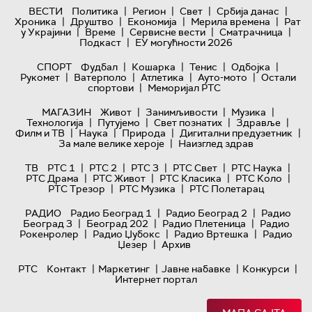
|
|
|
|
ВЕСТИ
Политика
Регион
Свет
Србија данас
|
|
|
|
Хроника
Друштво
Економија
Мерила времена
Рат
|
|
|
|
у Украјини
Време
Сервисне вести
Сматрачница
|
Подкаст
ЕУ могућности 2026
|
|
|
|
СПОРТ
Фудбал
Кошарка
Тенис
Одбојка
|
|
|
|
Рукомет
Ватерполо
Атлетика
Ауто-мото
Остали
|
спортови
Меморијал РТС
|
|
|
МАГАЗИН
Живот
Занимљивости
Музика
|
|
|
|
Технологијa
Путујемо
Свет познатих
Здравље
|
|
|
|
Филм и ТВ
Наука
Природа
Дигитални предузетник
|
За мале велике хероје
Наизглед здрав
|
|
|
|
|
ТВ
РТС 1
РТС 2
РТС 3
РТС Свет
РТС Наука
|
|
|
|
РТС Драма
РТС Живот
РТС Класика
РТС Коло
|
|
РТС Трезор
РТС Музика
РТС Полетарац
|
|
РАДИО
Радио Београд 1
Радио Београд 2
Радио
|
|
|
Београд 3
Београд 202
Радио Плетеница
Радио
|
|
|
Рокенролер
Радио Џубокс
Радио Вртешка
Радио
|
Џезер
Архив
|
|
|
|
РТС
Контакт
Маркетинг
Јавне набавке
Конкурси
Интернет портал