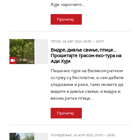
Хује, нарочито...
Прочитај
ПЕТАК, 16. АВГ 2024, 16:55 -> 16:57
Видре, дивље свиње, птице...
Прошетајте трасом еко-тура на
Ади Хуји
Пешачке туре на Великом ратном
острву су бесплатне, а сем дебеле
хладовине и реке, тамо можете да
видите и дивље свиње, и видре и
веома ретке птице...
Прочитај
ПОНЕДЕЉАК, 10. АПР 2023, 15:53 -> 19:50