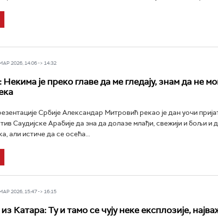
Р 2026, 14:06 -> 14:32
Некима је преко главе да ме гледају, знам да не мо
ека
езентације Србије Александар Митровић рекао је дан уочи приј
тив Саудијске Арабије да зна да долазе млађи, свежији и бољи и 
а, али истиче да се осећа...
Р 2026, 15:47 -> 16:15
з Катара: Ту и тамо се чују неке експлозије, најваж