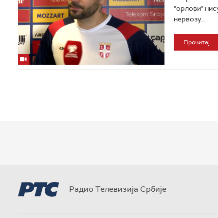
"орлови" нис
нервозу...
Прочитај
Радио Телевизија Србије