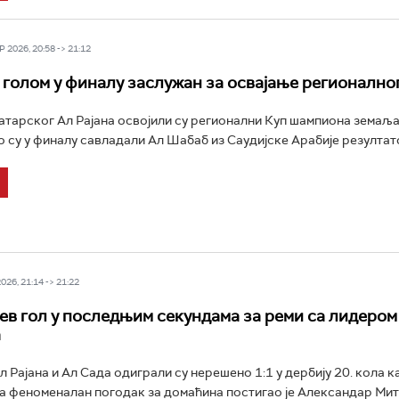
 2026, 20:58 -> 21:12
голом у финалу заслужан за освајање регионално
тарског Ал Рајана освојили су регионални Куп шампиона земаљ
о су у финалу савладали Ал Шабаб из Саудијске Арабије резултатом
26, 21:14 -> 21:22
в гол у последњим секундама за реми са лидером
а
 Рајанa и Ал Садa одиграли су нерешено 1:1 у дербију 20. кола 
a феноменалан погодак за домаћина постигао је Александар Митр