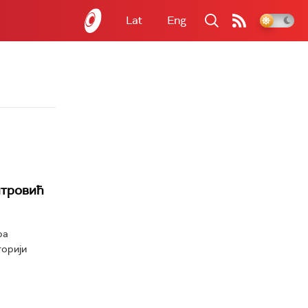
Lat
Eng
итровић
ра
торији