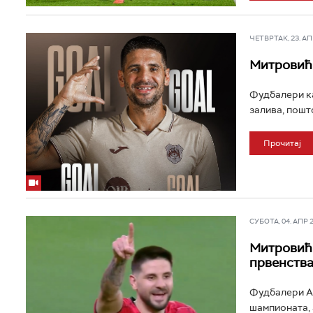
ЧЕТВРТАК, 23. АПР
Митровић 
Фудбалери ка
залива, пошт
Прочитај
СУБОТА, 04. АПР 20
Митровиће
првенств
Фудбалери Ал
шампионата, 