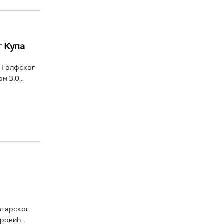
г Купа
а Голфског
 3:0...
катарског
овић...