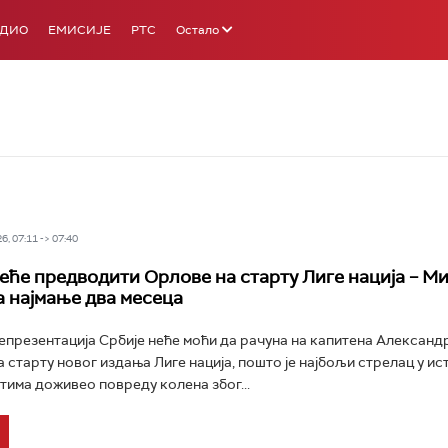
АДИО
ЕМИСИЈЕ
РТС
Остало
6, 07:11 -> 07:40
еће предводити Орлове на старту Лиге нација – М
а најмање два месеца
презентација Србије неће моћи да рачуна на капитена Александ
 старту новог издања Лиге нација, пошто је најбољи стрелац у ис
тима доживео повреду колена због...