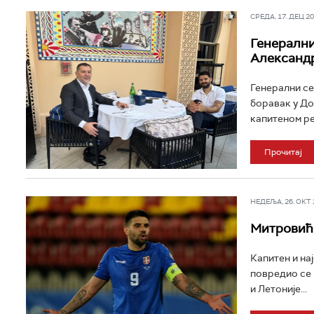
СРЕДА, 17. ДЕЦ 202
Генерални
Александ
Генерални се
боравак у Дох
капитеном ре
Прочитај
НЕДЕЉА, 26. ОКТ 2
Митровић 
Капитен и на
повредио се 
и Летоније...