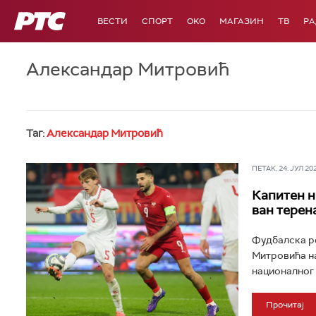
РТС
ВЕСТИ
СПОРТ
OKO
МАГАЗИН
ТВ
Р
Александар Митровић
Таг:
Александар Митровић
ПЕТАК, 24. ЈУЛ 202
Капитен н
ван терен
Фудбалска ре
Митровића на
националног 
Прочитај