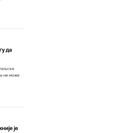
гу да
атељске
да не може
није је