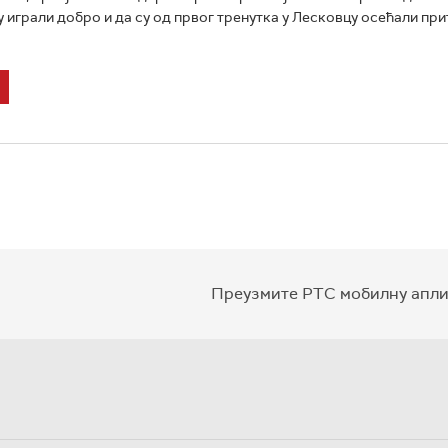
у играли добро и да су од првог тренутка у Лесковцу осећали при
Преузмите РТС мобилну апли