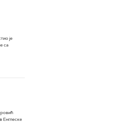
тио је
е са
тровић
в Енглеске