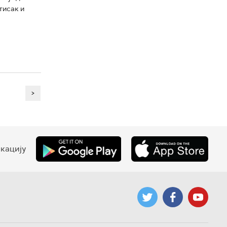
тисак и
>
кацију