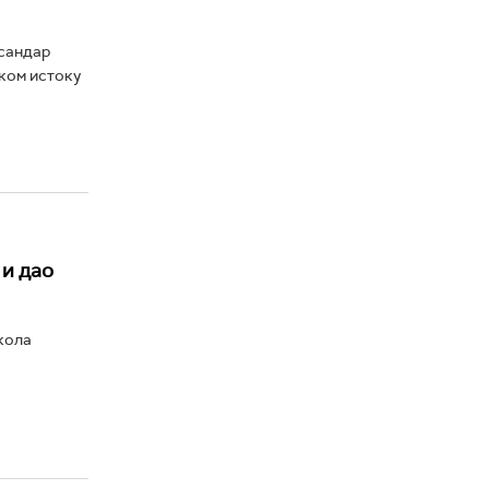
ксандар
ском истоку
 и дао
кола