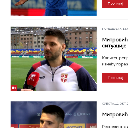
Прочитај
ПОНЕДЕЉАК, 13. ОК
Митровић 
ситуације
Капитен репр
између пораз
Прочитај
СУБОТА, 11. ОКТ 20
Митровић 
Репрезентати