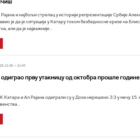
ичиш
Рајана и најбољи стрелац у историји репрезентације Србије Але
авио је да је ситуација у Катару током безбедносне кризе на Бли
а, али да је најважније...
6, 21:36 -> 21:45
одиграо прву утакмицу од октобра прошле године
 Катара и Ал Рајана одиграли су у Дохи нерешено 3:3 у мечу 15. 
венства...