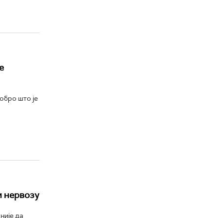
е
обро што је
и нервозу
није да