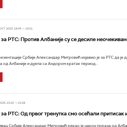
Т 2025, 18:45 -> 19:31
за РТС: Против Албаније су се десиле неочекиван
езентације Србије Александар Митровић изјавио је за РТС да је д
а од Албаније и дуела са Андором кратак период...
25, 23:20 -> 23:28
за РТС: Од првог тренутка смо осећали притисак 
вац Србије Александар Митровић рекао је након пораза од Алба