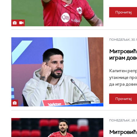
Прочитај
ПОНЕДЕЉАК, 30. МА
Митровић: 
играм дов
Капитен репр
утакмице про
да игра довек
Прочитај
ПОНЕДЕЉАК, 16. МА
Митровић и