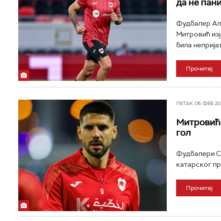
да не пан
Фудбалер Ал 
Митровић изј
била непријатн
Прочитај
ПЕТАК, 06. ФЕБ 202
Митровић 
гол
Фудбалери СК
катарског пр
Прочитај