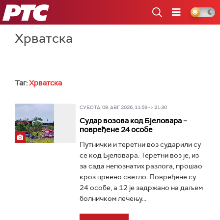
РТС
Хрватска
Таг:
Хрватска
СУБОТА, 08. АВГ 2026, 11:59 -> 21:30
Судар возова код Бјеловара –
повређене 24 особе
Путнички и теретни воз сударили су
се код Бјеловара. Теретни воз је, из
за сада непознатих разлога, прошао
кроз црвено светло. Повређене су
24 особе, а 12 је задржано на даљем
болничком лечењу...