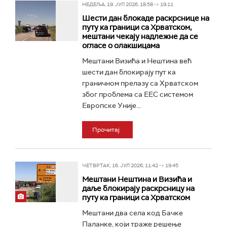
НЕДЕЉА, 19. ЈУЛ 2026, 18:58 -> 19:11
Шести дан блокаде раскрснице на
путу ка граници са Хрватском,
мештани чекају надлежне да се
огласе о олакшицама
Мештани Визића и Нештина већ
шести дан блокирају пут ка
граничном прелазу са Хрватском
због проблема са ЕЕС системом
Европске Уније...
Прочитај
ЧЕТВРТАК, 16. ЈУЛ 2026, 11:42 -> 19:45
Мештани Нештина и Визића и
даље блокирају раскрсницу на
путу ка граници са Хрватском
Мештани два села код Бачке
Паланке, који траже решење