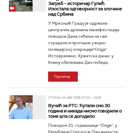
Загреб – историчар Гулић:
Изостала одговорност за злочине
над Србима
У Мркоњић Граду је одржана
централна државна манифестација
поводом Дана сећања на све
страдале и прогнане у војно-
полицијској операцији"Олуја".
Истовремено, Хрватска данас у
Книну обележава Дан победе...
Прочитај
УТОРАК, 04. АВГ 2026, 07:22 -> 19:38
Вучић за РТС: Ћутали смо 30
година и никада нисмо говорили о
томе шта се догодило
Поводом 31. годишњице "Олује", у
Републици Српској је Дан жалости,