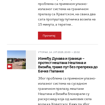
проблема са применом улазно-
излазног система на граничном
прелазу са Хрватском, на свака два
сата пропуштају путничка возила на
15 минута, а теретни...
Прочитај
УТОРАК, 14. ЈУЛ 2026, 20:00 -> 20:32
Између Дунава и границе –
протест мештана Нештина и
Визића, траже пут без препрека до
Бачке Паланке
Због проблема са применом улазно-
излазног система на суседном
граничном прелазу, мештани
Нештина и Визића блокирали су
раскрсницу која од њихових села
води ка Хрватској. Кажу да због