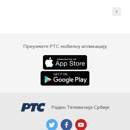
>
Преузмите РТС мобилну апликацију
Радио Телевизија Србије