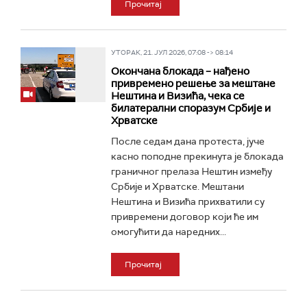
Прочитај
УТОРАК, 21. ЈУЛ 2026, 07:08 -> 08:14
Окончана блокада – нађено
привремено решење за мештане
Нештина и Визића, чека се
билатерални споразум Србије и
Хрватске
После седам дана протеста, јуче
касно поподне прекинута је блокада
граничног прелаза Нештин између
Србије и Хрватске. Мештани
Нештина и Визића прихватили су
привремени договор који ће им
омогућити да наредних...
Прочитај