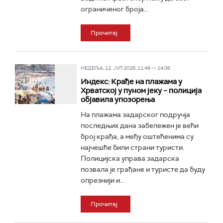
ограниченог броја...
Прочитај
НЕДЕЉА, 12. ЈУЛ 2026, 11:48 -> 14:06
Индекс: Крађе на плажама у
Хрватској у пуном јеку – полиција
објавила упозорења
На плажама задарског подручја
последњих дана забележен је већи
број крађа, а међу оштећенима су
најчешће били страни туристи.
Полицијска управа задарска
позвала је грађане и туристе да буду
опрезнији и...
Прочитај