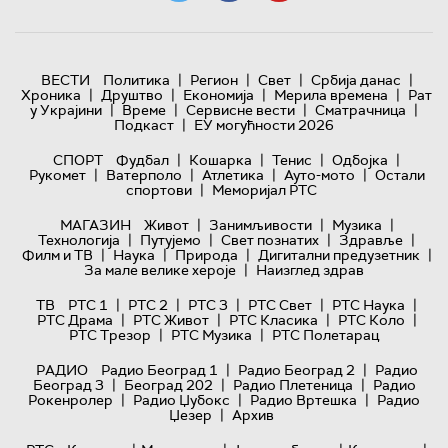
|
|
|
|
ВЕСТИ
Политика
Регион
Свет
Србија данас
|
|
|
|
Хроника
Друштво
Економија
Мерила времена
Рат
|
|
|
|
у Украјини
Време
Сервисне вести
Сматрачница
|
Подкаст
ЕУ могућности 2026
|
|
|
|
СПОРТ
Фудбал
Кошарка
Тенис
Одбојка
|
|
|
|
Рукомет
Ватерполо
Атлетика
Ауто-мото
Остали
|
спортови
Меморијал РТС
|
|
|
МАГАЗИН
Живот
Занимљивости
Музика
|
|
|
|
Технологијa
Путујемо
Свет познатих
Здравље
|
|
|
|
Филм и ТВ
Наука
Природа
Дигитални предузетник
|
За мале велике хероје
Наизглед здрав
|
|
|
|
|
ТВ
РТС 1
РТС 2
РТС 3
РТС Свет
РТС Наука
|
|
|
|
РТС Драма
РТС Живот
РТС Класика
РТС Коло
|
|
РТС Трезор
РТС Музика
РТС Полетарац
|
|
РАДИО
Радио Београд 1
Радио Београд 2
Радио
|
|
|
Београд 3
Београд 202
Радио Плетеница
Радио
|
|
|
Рокенролер
Радио Џубокс
Радио Вртешка
Радио
|
Џезер
Архив