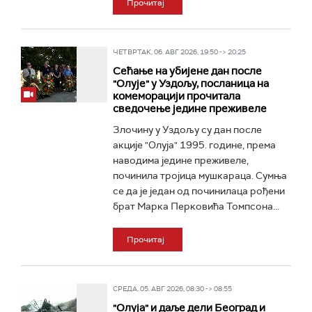
Прочитај
ЧЕТВРТАК, 06. АВГ 2026, 19:50 -> 20:25
Сећање на убијене дан после
"Олује" у Уздољу, посланица на
комеморацији прочитала
сведочење једине преживеле
Злочину у Уздољу су дан после
акције "Олуја" 1995. године, према
наводима једине преживеле,
починила тројица мушкараца. Сумња
се да је један од починилаца рођени
брат Марка Перковића Томпсона...
Прочитај
СРЕДА, 05. АВГ 2026, 08:30 -> 08:55
"Олуја" и даље дели Београд и