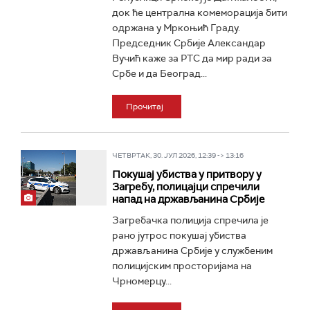
док ће централна комеморација бити
одржана у Мркоњић Граду.
Председник Србије Александар
Вучић каже за РТС да мир ради за
Србе и да Београд...
Прочитај
ЧЕТВРТАК, 30. ЈУЛ 2026, 12:39 -> 13:16
Покушај убиства у притвору у
Загребу, полицајци спречили
напад на држављанина Србије
Загребачка полиција спречила је
рано јутрос покушај убиства
држављанина Србије у службеним
полицијским просторијама на
Чрномерцу...