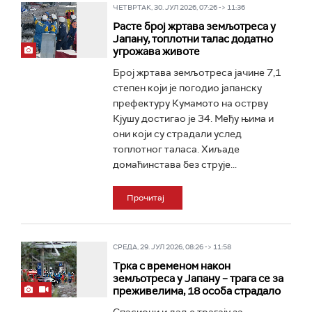
ЧЕТВРТАК, 30. ЈУЛ 2026, 07:26 -> 11:36
Расте број жртава земљотреса у
Јапану, топлотни талас додатно
угрожава животе
Број жртава земљотреса јачине 7,1
степен који је погодио јапанску
префектуру Кумамото на острву
Кјушу достигао је 34. Међу њима и
они који су страдали услед
топлотног таласа. Хиљаде
домаћинстава без струје...
Прочитај
СРЕДА, 29. ЈУЛ 2026, 08:26 -> 11:58
Трка с временом након
земљотреса у Јапану – трага се за
преживелима, 18 особа страдало