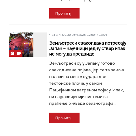
Прочитај
ЧЕТВРТАК, 30. ЈУЛ 2026, 12:50 -> 18:04
Земљотреси сваког дана потресају
Јапан – научници једну ствар ипак
не могу да предвиде
Земљотреси су у Јапану готово
свакодневна појава, јер се та земља
налази на месту судара две
тектонске плоче, у самом
Пацифичком ватреном појасу. Ипак,
ни најразвијенији системи за
праћење, хиљаде сеизмографа...
Прочитај