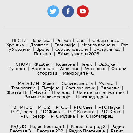
|
|
|
|
ВЕСТИ
Политика
Регион
Свет
Србија данас
|
|
|
|
Хроника
Друштво
Економија
Мерила времена
Рат
|
|
|
|
у Украјини
Време
Сервисне вести
Сматрачница
|
Подкаст
ЕУ могућности 2026
|
|
|
|
СПОРТ
Фудбал
Кошарка
Тенис
Одбојка
|
|
|
|
Рукомет
Ватерполо
Атлетика
Ауто-мото
Остали
|
спортови
Меморијал РТС
|
|
|
МАГАЗИН
Живот
Занимљивости
Музика
|
|
|
|
Технологијa
Путујемо
Свет познатих
Здравље
|
|
|
|
Филм и ТВ
Наука
Природа
Дигитални предузетник
|
За мале велике хероје
Наизглед здрав
|
|
|
|
|
ТВ
РТС 1
РТС 2
РТС 3
РТС Свет
РТС Наука
|
|
|
|
РТС Драма
РТС Живот
РТС Класика
РТС Коло
|
|
РТС Трезор
РТС Музика
РТС Полетарац
|
|
РАДИО
Радио Београд 1
Радио Београд 2
Радио
|
|
|
Београд 3
Београд 202
Радио Плетеница
Радио