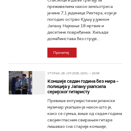
Спасиоци и даље трагају за
преживелима након земљотреса
јачине 7,1 јединице Рихтера, који је
погодио острво Кјушу у јужном
Јапану. Најмање 18 мртвих и
десетине повређених. Хиљаде
домаћинстава без струје...
Прочитај
УТОРАК, 28. ЈУЛ 2026, 19:51 -> 20:06
Комшије седам година без мира –
полиција у Јапану ухапсила
серијског гитаристу
Превише ентузијастични јапански
музичар ухапшен је након што је,
како се сумња, више од седам година
својим гласним свирањем гитаре
лишавао сна старије комшије,