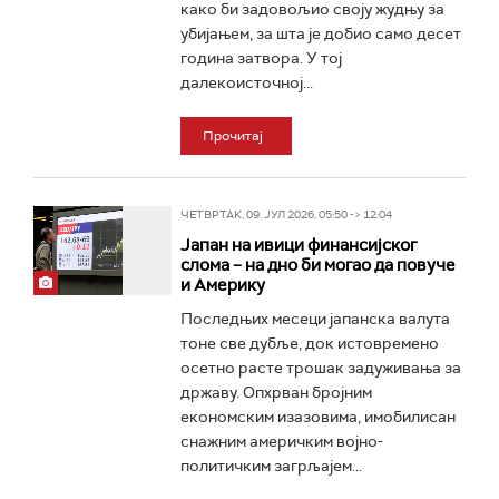
како би задовољио своју жудњу за
убијањем, за шта је добио само десет
година затвора. У тој
далекоисточној...
Прочитај
ЧЕТВРТАК, 09. ЈУЛ 2026, 05:50 -> 12:04
Јапан на ивици финансијског
слома – на дно би могао да повуче
и Америку
Последњих месеци јапанска валута
тоне све дубље, док истовремено
осетно расте трошак задуживања за
државу. Опхрван бројним
економским изазовима, имобилисан
снажним америчким војно-
политичким загрљајем...