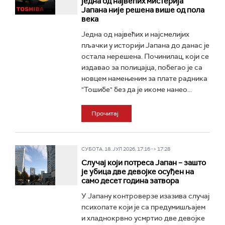
једна од највећих мистерија
Јапана није решена више од пола
века
Једна од највећих и најсмелијих
пљачки у историји Јапана до данас је
остала нерешена. Починилац, који се
издавао за полицајца, побегао је са
новцем намењеним за плате радника
"Тошибе" без да је икоме нанео...
Прочитај
СУБОТА, 18. ЈУЛ 2026, 17:16 -> 17:28
Случај који потреса Јапан – зашто
је убица две девојке осуђен на
само десет година затвора
У Јапану контроверзе изазива случај
психопате који је са предумишљајем
и хладнокрвно усмртио две девојке