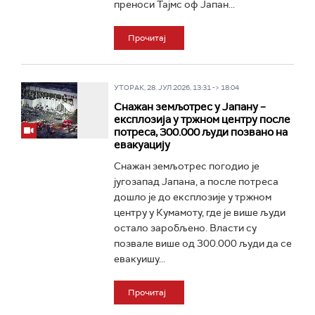
преноси Тајмс оф Јапан...
Прочитај
УТОРАК, 28. ЈУЛ 2026, 13:31 -> 18:04
Снажан земљотрес у Јапану –
експлозија у тржном центру после
потреса, 300.000 људи позвано на
евакуацију
Снажан земљотрес погодио је
југозапад Јапана, а после потреса
дошло је до експлозије у тржном
центру у Кумамоту, где је више људи
остало заробљено. Власти су
позвале више од 300.000 људи да се
евакуишу...
Прочитај