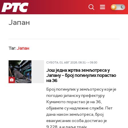
РТС
Јапан
Таг:
Јапан
СУБОТА, 01. АВГ 2026, 08:31 -> 09:30
Још једна жртва земљотреса у
Јапану – број погинулих порастао
на 36
Број погинулих у земљотресу који је
погодио јапанску префектуру
Кумамото порастао је на 36,
објавиле су надлежне службе. Пет
дана након земљотреса, број
евакуисаних особа достигао је
9.228, а и даље трају...