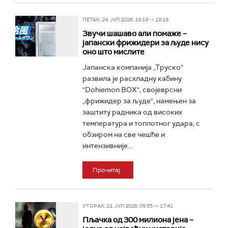
ПЕТАК, 24. ЈУЛ 2026, 19:19 -> 19:19
Звучи шашаво али помаже –
јапански фрижидери за људе нису
оно што мислите
Јапанска компанија „Труско“
развила је расхладну кабину
"Dohiemon BOX", својеврсни
„фрижидер за људе", намењен за
заштиту радника од високих
температура и топлотног удара, с
обзиром на све чешће и
интензивније...
Прочитај
УТОРАК, 21. ЈУЛ 2026, 05:55 -> 17:41
Пљачка од 300 милиона јена –