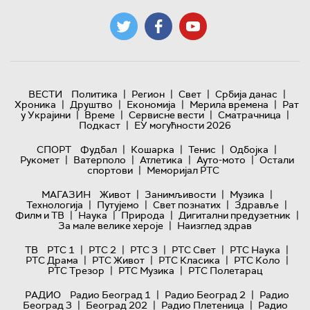
|
|
|
|
ВЕСТИ
Политика
Регион
Свет
Србија данас
|
|
|
|
Хроника
Друштво
Економија
Мерила времена
Рат
|
|
|
|
у Украјини
Време
Сервисне вести
Сматрачница
|
Подкаст
ЕУ могућности 2026
|
|
|
|
СПОРТ
Фудбал
Кошарка
Тенис
Одбојка
|
|
|
|
Рукомет
Ватерполо
Атлетика
Ауто-мото
Остали
|
спортови
Меморијал РТС
|
|
|
МАГАЗИН
Живот
Занимљивости
Музика
|
|
|
|
Технологијa
Путујемо
Свет познатих
Здравље
|
|
|
|
Филм и ТВ
Наука
Природа
Дигитални предузетник
|
За мале велике хероје
Наизглед здрав
|
|
|
|
|
ТВ
РТС 1
РТС 2
РТС 3
РТС Свет
РТС Наука
|
|
|
|
РТС Драма
РТС Живот
РТС Класика
РТС Коло
|
|
РТС Трезор
РТС Музика
РТС Полетарац
|
|
РАДИО
Радио Београд 1
Радио Београд 2
Радио
|
|
|
Београд 3
Београд 202
Радио Плетеница
Радио