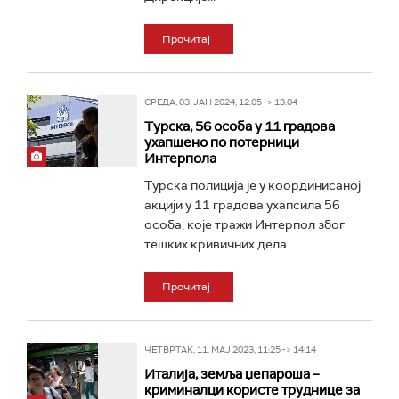
Прочитај
СРЕДА, 03. ЈАН 2024, 12:05 -> 13:04
Турска, 56 особа у 11 градова
ухапшено по потерници
Интерпола
Турска полиција је у координисаној
акцији у 11 градова ухапсила 56
особа, које тражи Интерпол због
тешких кривичних дела...
Прочитај
ЧЕТВРТАК, 11. МАЈ 2023, 11:25 -> 14:14
Италија, земља џепароша –
криминалци користе труднице за