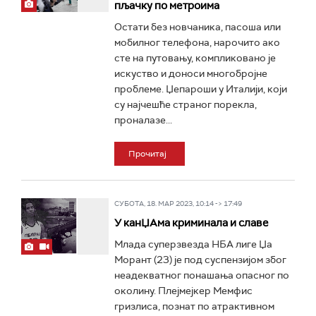
пљачку по метроима
Остати без новчаника, пасоша или
мобилног телефона, нарочито ако
сте на путовању, компликовано је
искуство и доноси многобројне
проблеме. Џепароши у Италији, који
су најчешће страног порекла,
проналазе...
Прочитај
СУБОТА, 18. МАР 2023, 10:14 -> 17:49
У канЏАма криминала и славе
Млада суперзвезда НБА лиге Џа
Морант (23) је под суспензијом због
неадекватног понашања опасног по
околину. Плејмејкер Мемфис
гризлиса, познат по атрактивном