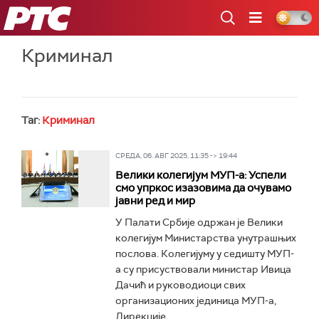
РТС
Криминал
Таг:
Криминал
СРЕДА, 06. АВГ 2025, 11:35 -> 19:44
Велики колегијум МУП-а: Успели
смо упркос изазовима да очувамо
јавни ред и мир
У Палати Србије одржан је Велики
колегијум Министарства унутрашњих
послова. Колегијуму у седишту МУП-
а су присуствовали министар Ивица
Дачић и руководиоци свих
организационих јединица МУП-а,
Дирекције...