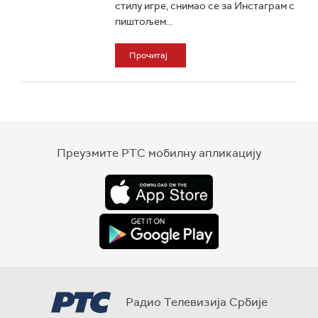
стилу игре, снимао се за Инстаграм с
пиштољем...
Прочитај
Преузмите РТС мобилну апликацију
Радио Телевизија Србије