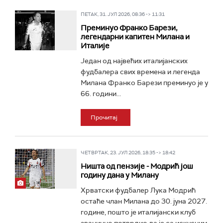
ПЕТАК, 31. ЈУЛ 2026, 08:36 -> 11:31
Преминуо Франко Барези,
легендарни капитен Милана и
Италије
Један од највећих италијанских
фудбалера свих времена и легенда
Милана Франко Барези преминуо је у
66. години...
Прочитај
ЧЕТВРТАК, 23. ЈУЛ 2026, 18:35 -> 18:42
Ништа од пензије - Модрић још
годину дана у Милану
Хрватски фудбалер Лука Модрић
остаће члан Милана до 30. јуна 2027.
године, пошто је италијански клуб