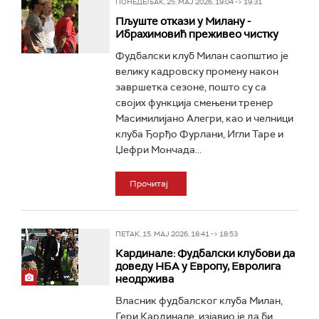
ПОНЕДЕЉАК, 25. МАЈ 2026, 19:04 -> 19:31
Пљуште откази у Милану -
Ибрахимовић преживео чистку
Фудбалски клуб Милан саопштио је
велику кадровску промену након
завршетка сезоне, пошто су са
својих функција смењени тренер
Масимилијано Алегри, као и челници
клуба Ђорђо Фурлани, Игли Таре и
Џефри Мончада...
Прочитај
ПЕТАК, 15. МАЈ 2026, 18:41 -> 18:53
Кардинале: Фудбалски клубови да
доведу НБА у Европу, Евролига
неодржива
Власник фудбалског клуба Милан,
Гери Кардинале, изјавио је да би