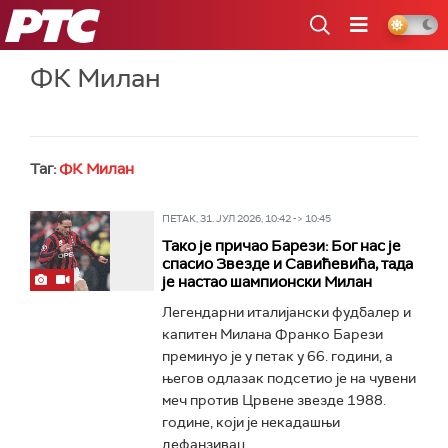
РТС
ФК Милан
Таг:
ФК Милан
ПЕТАК, 31. ЈУЛ 2026, 10:42 -> 10:45
Тако је причао Барези: Бог нас је
спасио Звезде и Савићевића, тада
је настао шампионски Милан
Легендарни италијански фудбалер и
капитен Милана Франко Барези
преминуо је у петак у 66. години, а
његов одлазак подсетио је на чувени
меч против Црвене звезде 1988.
године, који је некадашњи
дефанзивац...