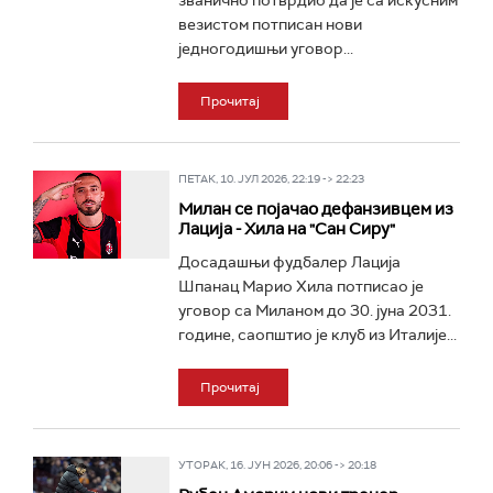
званично потврдио да је са искусним
везистом потписан нови
једногодишњи уговор...
Прочитај
ПЕТАК, 10. ЈУЛ 2026, 22:19 -> 22:23
Милан се појачао дефанзивцем из
Лација - Хила на "Сан Сиру"
Досадашњи фудбалер Лација
Шпанац Марио Хила потписао је
уговор са Миланом до 30. јуна 2031.
године, саопштио је клуб из Италије...
Прочитај
УТОРАК, 16. ЈУН 2026, 20:06 -> 20:18