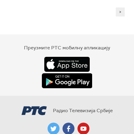
>
Преузмите РТС мобилну апликацију
Радио Телевизија Србије