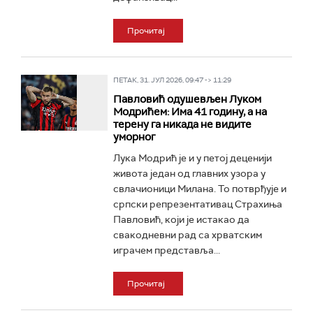
Прочитај
ПЕТАК, 31. ЈУЛ 2026, 09:47 -> 11:29
Павловић одушевљен Луком
Модрићем: Има 41 годину, а на
терену га никада не видите
уморног
Лука Модрић је и у петој деценији
живота један од главних узора у
свлачионици Милана. То потврђује и
српски репрезентативац Страхиња
Павловић, који је истакао да
свакодневни рад са хрватским
играчем представља...
Прочитај