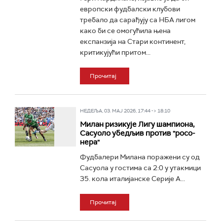
европски фудбалски клубови
требало да сарађују са НБА лигом
како би се омогућила њена
експанзија на Стари континент,
критикујући притом...
Прочитај
НЕДЕЉА, 03. МАЈ 2026, 17:44 -> 18:10
Милан ризикује Лигу шампиона,
Сасуоло убедљив против "росо-
нера"
Фудбалери Милана поражени су од
Сасуола у гостима са 2:0 у утакмици
35. кола италијанске Серије А...
Прочитај