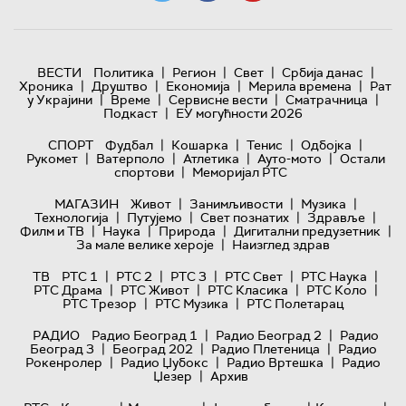
|
|
|
|
ВЕСТИ
Политика
Регион
Свет
Србија данас
|
|
|
|
Хроника
Друштво
Економија
Мерила времена
Рат
|
|
|
|
у Украјини
Време
Сервисне вести
Сматрачница
|
Подкаст
ЕУ могућности 2026
|
|
|
|
СПОРТ
Фудбал
Кошарка
Тенис
Одбојка
|
|
|
|
Рукомет
Ватерполо
Атлетика
Ауто-мото
Остали
|
спортови
Меморијал РТС
|
|
|
МАГАЗИН
Живот
Занимљивости
Музика
|
|
|
|
Технологијa
Путујемо
Свет познатих
Здравље
|
|
|
|
Филм и ТВ
Наука
Природа
Дигитални предузетник
|
За мале велике хероје
Наизглед здрав
|
|
|
|
|
ТВ
РТС 1
РТС 2
РТС 3
РТС Свет
РТС Наука
|
|
|
|
РТС Драма
РТС Живот
РТС Класика
РТС Коло
|
|
РТС Трезор
РТС Музика
РТС Полетарац
|
|
РАДИО
Радио Београд 1
Радио Београд 2
Радио
|
|
|
Београд 3
Београд 202
Радио Плетеница
Радио
|
|
|
Рокенролер
Радио Џубокс
Радио Вртешка
Радио
|
Џезер
Архив