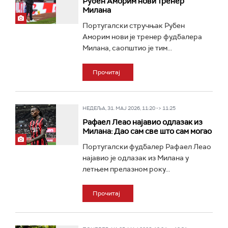
Рубен Аморим нови тренер
Милана
Португалски стручњак Рубен
Аморим нови је тренер фудбалера
Милана, саопштио је тим...
Прочитај
НЕДЕЉА, 31. МАЈ 2026, 11:20 -> 11:25
Рафаел Леао најавио одлазак из
Милана: Дао сам све што сам могао
Португалски фудбалер Рафаел Леао
најавио је одлазак из Милана у
летњем прелазном року...
Прочитај