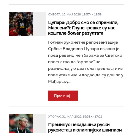
СУБОТА, 16. МАЈ 2026, 18:57 -> 18:58
Цупара: Добро смо се спремили,
Марсенић: Глупе грешке су нас
коштале бољег резултата
Голман рукометне репрезентације
Србије Владимир Цупара изјавио је
пред реванш меч баража за Светско
првенство да “орлови” не
размишљају о два гола предности из
прве утакмице и додао да су дошли у
Мађарску...
Прочитај
УТОРАК, 31. МАР 2026, 15:53 -> 17:02
Преминуо некадашњи руски
рукометаш и олимпијски шампион