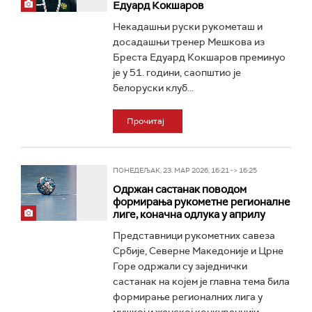
Едуард Кокшаров
Некадашњи руски рукометаш и
досадашњи тренер Мешкова из
Бреста Едуард Кокшаров преминуо
је у 51. години, саопштио је
белоруски клуб...
Прочитај
ПОНЕДЕЉАК, 23. МАР 2026, 16:21 -> 16:25
Одржан састанак поводом
формирања рукометне регионалне
лиге, коначна одлука у априлу
Представници рукометних савеза
Србије, Северне Македоније и Црне
Горе одржали су заједнички
састанак на којем је главна тема била
формирање регионалних лига у