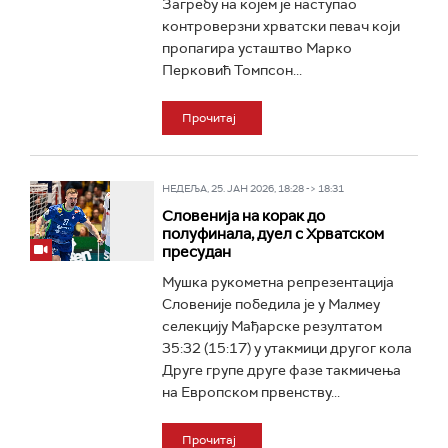
Загребу на којем је наступао
контроверзни хрватски певач који
пропагира усташтво Марко
Перковић Томпсон...
Прочитај
НЕДЕЉА, 25. ЈАН 2026, 18:28 -> 18:31
Словенија на корак до
полуфинала, дуел с Хрватском
пресудан
Мушка рукометна репрезентација
Словеније победила је у Малмеу
селекцију Мађарске резултатом
35:32 (15:17) у утакмици другог кола
Друге групе друге фазе такмичења
на Европском првенству...
Прочитај