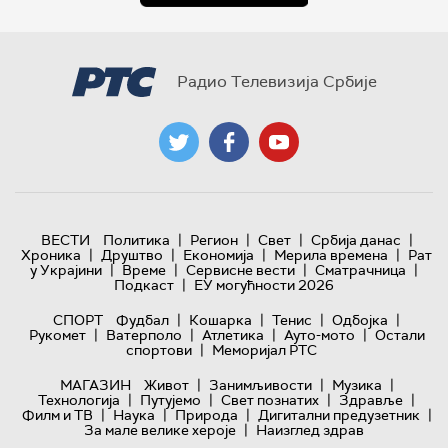
Радио Телевизија Србије
|
|
|
|
ВЕСТИ
Политика
Регион
Свет
Србија данас
|
|
|
|
Хроника
Друштво
Економија
Мерила времена
Рат
|
|
|
|
у Украјини
Време
Сервисне вести
Сматрачница
|
Подкаст
ЕУ могућности 2026
|
|
|
|
СПОРТ
Фудбал
Кошарка
Тенис
Одбојка
|
|
|
|
Рукомет
Ватерполо
Атлетика
Ауто-мото
Остали
|
спортови
Меморијал РТС
|
|
|
МАГАЗИН
Живот
Занимљивости
Музика
|
|
|
|
Технологијa
Путујемо
Свет познатих
Здравље
|
|
|
|
Филм и ТВ
Наука
Природа
Дигитални предузетник
|
За мале велике хероје
Наизглед здрав