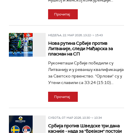
мушкој и женској конкуренцији...
Прочитај
НЕДЕЉА, 22. МАР 2026, 13:22 -> 15:43
Нова рутина Србије против
Литваније, следи Мађарска за
пласман на СП
Рукометаши Србије победили су
Литванију и у реваншу квалификација
за Светско првенство. "Орлови" су у
Утени славили са 33:24 (15:10)...
Прочитај
СУБОТА, 07. МАР 2026, 10:30 -> 10:34
Србија против Шведске три дана
касније - нада за "брејком" постоји