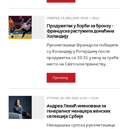
НЕДЕЉА, 14. ДЕЦ 2025, 16:29 -> 19:11
Продужетак у борби за бронзу -
Француска растужила домаћина
Холандију
Рукометашице Француске победиле
су Холандију у Ротердаму после
продужетка са 33:31 у мечу за треће
место на Светском првенству...
Прочитај
УТОРАК, 30. СЕП 2025, 11:21 -> 11:24
Андреа Лекић именована за
генералног менаџера женских
селекција Србије
Некадашња српска рукометашица