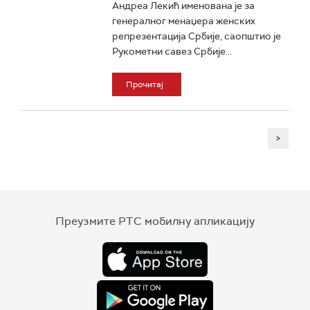
Андреа Лекић именована је за
генералног менаџера женских
репрезентација Србије, саопштио је
Рукометни савез Србије...
Прочитај
>
Преузмите РТС мобилну апликацију