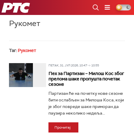
РТС
Рукомет
Таг:
Рукомет
ПЕТАК, 31. ЈУЛ 2026, 10:47 -> 10:55
Пех за Партизан – Милош Кос због
прелома шаке пропушта почетак
сезоне
Партизан ће на почетку нове сезоне
бити ослабљен за Милоша Коса, који
је због повреде шаке приморан да
паузира неколико недеља...
Прочитај