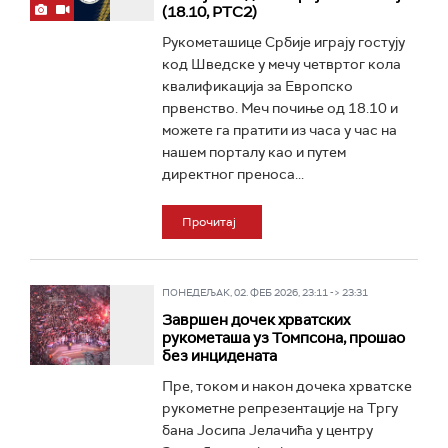
(18.10, РТС2)
Рукометашице Србије играју гостују
код Шведске у мечу четвртог кола
квалификација за Европско
првенство. Меч почиње од 18.10 и
можете га пратити из часа у час на
нашем порталу као и путем
директног преноса...
Прочитај
ПОНЕДЕЉАК, 02. ФЕБ 2026, 23:11 -> 23:31
Завршен дочек хрватских
рукометаша уз Томпсона, прошао
без инцидената
Пре, током и након дочека хрватске
рукометне репрезентације на Тргу
бана Јосипа Јелачића у центру