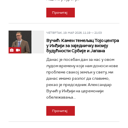
Прочитај
ЧЕТВРТАК, 19. МАР 2026, 11:19 -> 21:03
Вучић: Камен темељац Тојо центра
у Инђији за заједничку визију
будућности Србије и Јапана
Данас је посебан дан за нас у овом
лудом времену које нам доноси нове
проблеме свакој земљи у свету, ми
данас имамо разлог да славимо,
рекао је председник Александар
Вучић у Инђији на церемонији
обележавања...
Прочитај