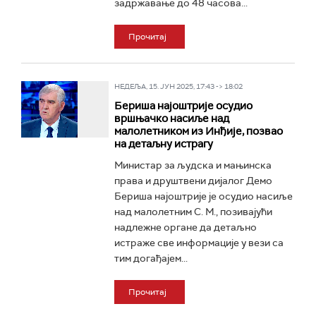
задржавање до 48 часова...
Прочитај
НЕДЕЉА, 15. ЈУН 2025, 17:43 -> 18:02
Бериша најоштрије осудио
вршњачко насиље над
малолетником из Инђије, позвао
на детаљну истрагу
Министар за људска и мањинска
права и друштвени дијалог Демо
Бериша најоштрије je осудио насиље
над малолетним С. М., позивајући
надлежне органе да детаљно
истраже све информације у вези са
тим догађајем...
Прочитај