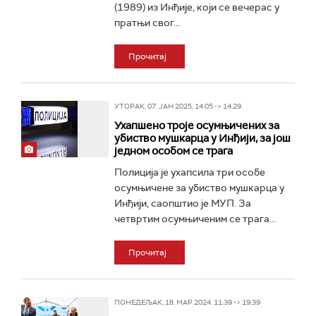
(1989) из Инђије, који се вечерас у
пратњи свог...
Прочитај
УТОРАК, 07. ЈАН 2025, 14:05 -> 14:29
Ухапшено троје осумњичених за
убиство мушкарца у Инђији, за још
једном особом се трага
Полиција је ухапсила три особе
осумњичене за убиство мушкарца у
Инђији, саопштио је МУП. За
четвртим осумњиченим се трага...
Прочитај
ПОНЕДЕЉАК, 18. МАР 2024, 11:39 -> 19:39