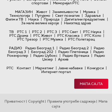
|
спортови
Меморијал РТС
|
|
|
МАГАЗИН
Живот
Занимљивости
Музика
|
|
|
|
Технологијa
Путујемо
Свет познатих
Здравље
|
|
|
|
Филм и ТВ
Наука
Природа
Дигитални предузетник
|
За мале велике хероје
Наизглед здрав
|
|
|
|
|
ТВ
РТС 1
РТС 2
РТС 3
РТС Свет
РТС Наука
|
|
|
|
РТС Драма
РТС Живот
РТС Класика
РТС Коло
|
|
РТС Трезор
РТС Музика
РТС Полетарац
|
|
РАДИО
Радио Београд 1
Радио Београд 2
Радио
|
|
|
Београд 3
Београд 202
Радио Плетеница
Радио
|
|
|
Рокенролер
Радио Џубокс
Радио Вртешка
Радио
|
Џезер
Архив
|
|
|
|
РТС
Контакт
Маркетинг
Јавне набавке
Конкурси
Интернет портал
МАПА САЈТА
Приватност
Copyright
Правила употребе садржаја
Мапа
|
|
|
сајта