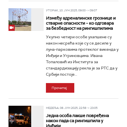
УТОРАК, 10. ЈУН 2025, 09:00 -> 09:07
Између адреналинске грознице и
стварне опасности – ко одговара
за безбедност на рингишпилима
Укупно четири особе ухапшене су
након несрећа које су се десиле у
луна-парковима протеклог викенда у
Инђији и Угриновцима. Ивана
Топаловић из Института за
стандардизацију рекла је за РТС да у
Србији постоје...
Прочитај
НЕДЕЉА, 08. ЈУН 2025, 22:58 -> 23:05
Једна особа лакше повређена
након пада са рингишпила у
Инђији