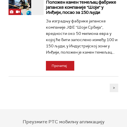
Положен камен темељац фабрике
јапанске компаније "Шоји" у
Инђији, посао за 150 људи
За изградњу фабрике јапанске
компаније ЈФЕ "Шоји Србија",
вредности око 50 милиона евра у
којој ће бити запослено између 100 и
150 људи, у Индустријској зони у
Инђији, положен је камен темељац...
Прочитај
>
Преузмите РТС мобилну апликацију