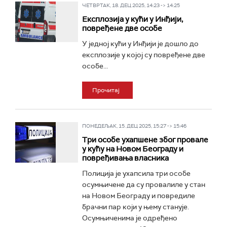
ЧЕТВРТАК, 18. ДЕЦ 2025, 14:23 -> 14:25
Експлозија у кући у Инђији,
повређене две особе
У једној кући у Инђији је дошло до
експлозије у којој су повређене две
особе...
Прочитај
ПОНЕДЕЉАК, 15. ДЕЦ 2025, 15:27 -> 15:46
Три особе ухапшене због провале
у кућу на Новом Београду и
повређивања власника
Полиција је ухапсила три особе
осумњичене да су провалилe у стан
на Новом Београду и повредилe
брачни пар који у њему станује.
Осумњиченима је одређено