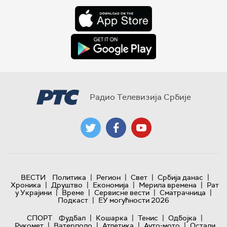
Радио Телевизија Србије
|
|
|
|
ВЕСТИ
Политика
Регион
Свет
Србија данас
|
|
|
|
Хроника
Друштво
Економија
Мерила времена
Рат
|
|
|
|
у Украјини
Време
Сервисне вести
Сматрачница
|
Подкаст
ЕУ могућности 2026
|
|
|
|
СПОРТ
Фудбал
Кошарка
Тенис
Одбојка
|
|
|
|
Рукомет
Ватерполо
Атлетика
Ауто-мото
Остали