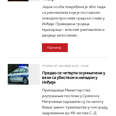
Једна особа повређена је због пада
са рингишпила који је постављен
поводом прославе градске славе у
Инђији. Приведена тројица
мушкараца – власник рингишпила и
двојица запослених...
Прочитај
УТОРАК, 07. ЈАН 2025, 21:31 -> 21:45
Предао се четврти осумњичени у
вези са убиством и нападом у
Инђији
Припадници Министарства
унутрашњих послова у Сремској
Митровици одредили су, по налогу
Вишег јавног тужилаштва у том граду,
задржавање до 48 часова С. Д.