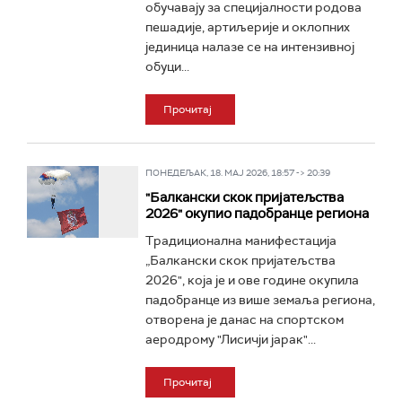
обучавају за специјалности родова
пешадије, артиљерије и оклопних
јединица налазе се на интензивној
обуци...
Прочитај
ПОНЕДЕЉАК, 18. МАЈ 2026, 18:57 -> 20:39
"Балкански скок пријатељства
2026" окупио падобранце региона
Традиционална манифестација
„Балкански скок пријатељства
2026", која је и ове године окупила
падобранце из више земаља региона,
отворена je данас на спортском
аеродрому "Лисичји јарак"...
Прочитај