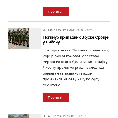
Прочитај
ЧЕТВРТАК, 04. ЈУН 2026, 09:30 -> 22:28
Погинуо припадник Војске Србије
у Либану
Старији водник Милован Јовановић,
који је био ангажован у саставу
мировних снага Уједињених нација у
Либану, преминуо је од последица
рањавања изазваног падом
пројектила на базу УН у којој су
смештене...
Прочитај
ПЕТАК, 22. МАЈ 2026, 12:19 -> 12:41