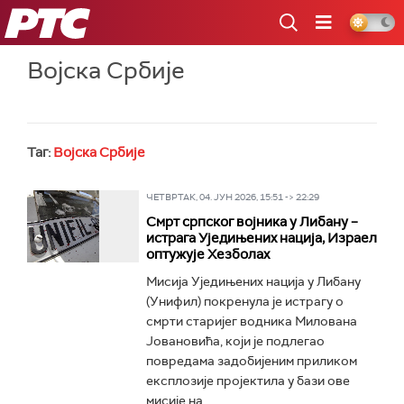
РТС
Војска Србије
Таг:
Војска Србије
ЧЕТВРТАК, 04. ЈУН 2026, 15:51 -> 22:29
Смрт српског војника у Либану –
истрага Уједињених нација, Израел
оптужује Хезболах
Мисија Уједињених нација у Либану
(Унифил) покренула је истрагу о
смрти старијег водника Милована
Јовановића, који је подлегао
повредама задобијеним приликом
експлозије пројектила у бази ове
мисије на...