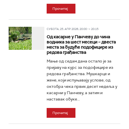
Прочитај
СУБОТА, 25. АПР 2026, 20:00 -> 20:15
Од касарне у Панчеву до чина
водника за шест месеци – двеста
места за будуће подофицире из
редова грађанства
Мање од седам дана остало је за
пријаву на курс за подофицире из
редова грађанства. Мушкарце и
жене, који испуњавају услове, од
октобра чека првих десет недеља у
касарни у Панчеву, а затим и
наставак обуке...
Прочитај