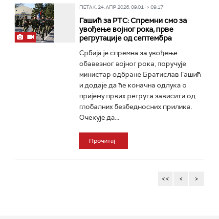
ПЕТАК, 24. АПР 2026, 09:01 -> 09:17
Гашић за РТС: Спремни смо за
увођење војног рока, прве
регрутације од септембра
Србија је спремна за увођење
обавезног војног рока, поручује
министар одбране Братислав Гашић
и додаје да ће коначна одлука о
пријему првих регрута зависити од
глобалних безбедносних прилика.
Очекује да...
Прочитај
<<
<
>