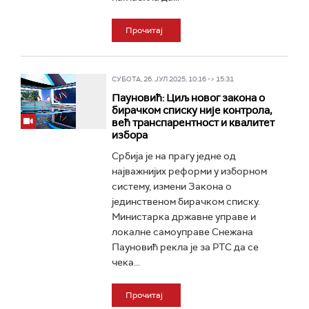
Прочитај
СУБОТА, 26. ЈУЛ 2025, 10:16 -> 15:31
Пауновић: Циљ новог закона о
бирачком списку није контрола,
већ транспарентност и квалитет
избора
Србија је на прагу једне од
најважнијих реформи у изборном
систему, измени Закона о
јединственом бирачком списку.
Министарка државне управе и
локалне самоуправе Снежана
Пауновић рекла је за РТС да се
чека...
Прочитај