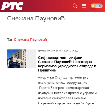
РТС
Снежана Пауновић
Таг:
Снежана Пауновић
ПЕТАК, 17. ЈУЛ 2026, 13:03 -> 13:14
Стејт департмент о изјави
Снежане Пауновић: Неопходна
нормализација односа Београда и
Приштине
Амерички Стејт департмент је у
ексклузивном одговору за лист
"Газета Експрес" коментарисао
изјаву министарке државне управе и
локалне самоуправе Снежане
Пауновић, која је рекла да би, "да је