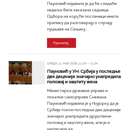
Пауновић изјавила је да ће следеће
недеље бити заказана седница
Одбора на којој ће посланици имати
прилику да разговарају о случају
пуцњаве на Сењаку...
Прочитај
СРЕДА, 11. МАР 2026, 11:25 -> 11:34
Пауновић у УН: Србија у последње
две деценије значајно унапредила
положај и заштиту жена
Министарка државне управе и
локалне самоуправе Снежана
Пауновић изјавила је у Њујорку да је
Србија током последње две деценије
значајно унапредила друштвени
положај и заштиту жена, али је и
нагласила да...