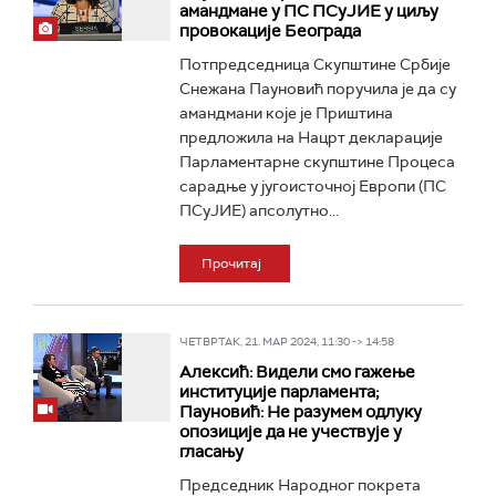
амандмане у ПС ПСуЈИЕ у циљу
провокације Београда
Потпредседница Скупштине Србије
Снежана Пауновић поручила је да су
амандмани које је Приштина
предложила на Нацрт декларације
Парламентарне скупштине Процеса
сарадње у југоисточној Европи (ПС
ПСуЈИЕ) апсолутно...
Прочитај
ЧЕТВРТАК, 21. МАР 2024, 11:30 -> 14:58
Алексић: Видели смо гажење
институције парламента;
Пауновић: Не разумем одлуку
опозиције да не учествује у
гласању
Председник Народног покрета