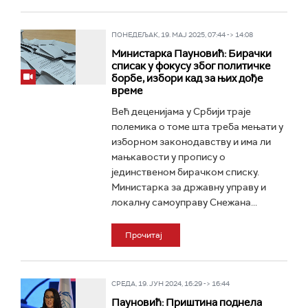
ПОНЕДЕЉАК, 19. МАЈ 2025, 07:44 -> 14:08
Министарка Пауновић: Бирачки
списак у фокусу због политичке
борбе, избори кад за њих дође
време
Већ деценијама у Србији траје
полемика о томе шта треба мењати у
изборном законодавству и има ли
мањкавости у пропису о
јединственом бирачком списку.
Министарка за државну управу и
локалну самоуправу Снежана...
Прочитај
СРЕДА, 19. ЈУН 2024, 16:29 -> 16:44
Пауновић: Приштина поднела