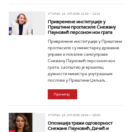
УТОРАК, 14. ЈУЛ 2026, 21:53 -> 22:31
Привремене институције у
Приштини прогласиле Снежану
Пауновић персоном нон грата
Привремене институције у Приштини
прогласиле су министарку државне
управе и локалне самоуправе
Снежану Пауновић персоном нон
грата, саопштио је вршилац
дужности министра унутрашњих
послова у Приштини Џељаљ...
Прочитај
УТОРАК, 14. ЈУЛ 2026, 19:34 -> 20:03
Опозиција тражи одговорност
Снежане Пауновић; Дачић и