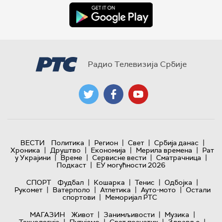
Радио Телевизија Србије
|
|
|
|
ВЕСТИ
Политика
Регион
Свет
Србија данас
|
|
|
|
Хроника
Друштво
Економија
Мерила времена
Рат
|
|
|
|
у Украјини
Време
Сервисне вести
Сматрачница
|
Подкаст
ЕУ могућности 2026
|
|
|
|
СПОРТ
Фудбал
Кошарка
Тенис
Одбојка
|
|
|
|
Рукомет
Ватерполо
Атлетика
Ауто-мото
Остали
|
спортови
Меморијал РТС
|
|
|
МАГАЗИН
Живот
Занимљивости
Музика