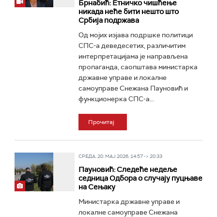
Брнабић: Етничко чишћење
никада неће бити нешто што
Србија подржава
Од мојих изјава подршке политици
СПС-а деведесетих, различитим
интерпретацијама је направљена
пропаганда, саопштава министарка
државне управе и локалне
самоуправе Снежана Пауновић и
функционерка СПС-а...
Прочитај
СРЕДА, 20. МАЈ 2026, 14:57 -> 20:33
Пауновић: Следеће недеље
седница Одбора о случају пуцњаве
на Сењаку
Министарка државне управе и
локалне самоуправе Снежана