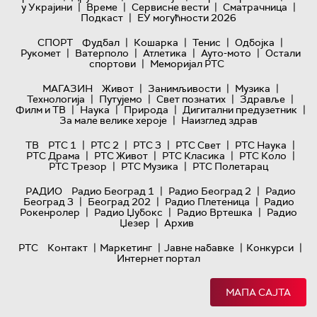
|
|
|
|
у Украјини
Време
Сервисне вести
Сматрачница
|
Подкаст
ЕУ могућности 2026
|
|
|
|
СПОРТ
Фудбал
Кошарка
Тенис
Одбојка
|
|
|
|
Рукомет
Ватерполо
Атлетика
Ауто-мото
Остали
|
спортови
Меморијал РТС
|
|
|
МАГАЗИН
Живот
Занимљивости
Музика
|
|
|
|
Технологијa
Путујемо
Свет познатих
Здравље
|
|
|
|
Филм и ТВ
Наука
Природа
Дигитални предузетник
|
За мале велике хероје
Наизглед здрав
|
|
|
|
|
ТВ
РТС 1
РТС 2
РТС 3
РТС Свет
РТС Наука
|
|
|
|
РТС Драма
РТС Живот
РТС Класика
РТС Коло
|
|
РТС Трезор
РТС Музика
РТС Полетарац
|
|
РАДИО
Радио Београд 1
Радио Београд 2
Радио
|
|
|
Београд 3
Београд 202
Радио Плетеница
Радио
|
|
|
Рокенролер
Радио Џубокс
Радио Вртешка
Радио
|
Џезер
Архив
|
|
|
|
РТС
Контакт
Маркетинг
Јавне набавке
Конкурси
Интернет портал
МАПА САЈТА