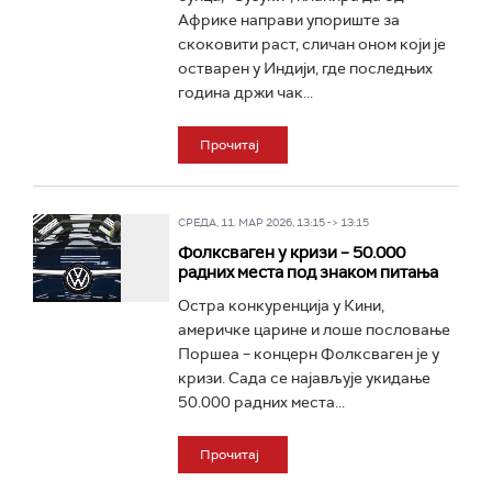
Африке направи упориште за
скоковити раст, сличан оном који је
остварен у Индији, где последњих
година држи чак...
Прочитај
СРЕДА, 11. МАР 2026, 13:15 -> 13:15
Фолксваген у кризи – 50.000
радних места под знаком питања
Остра конкуренција у Кини,
америчке царине и лоше пословање
Поршеа – концерн Фолксваген је у
кризи. Сада се најављује укидање
50.000 радних места...
Прочитај