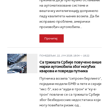
признала да је претерано ослањање
на аутоматизоване системе и
вештачку интелигенцију допринело
паду квалитета њених возила. Да би
исправио проблеме, амерички
произвођач аутомобила...
Прочитај
ПОНЕДЕЉАК, 22. ЈУН 2026, 18:04 -> 18:22
Са тржишта Србије повучено више
марки аутомобила због могућих
кварова и повреда путника
Путничка возила "ситроен берлинго",
поједини модели БМВ-а пете и серије
"икс-5", као и "ауди е-трон" и "ку-е-
трон" повлаче се са тржишта Србије
због безбедносних недостатака који
могу повећати ризик од...