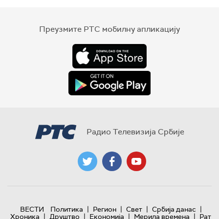
Преузмите РТС мобилну апликацију
Радио Телевизија Србије
|
|
|
|
ВЕСТИ
Политика
Регион
Свет
Србија данас
|
|
|
|
Хроника
Друштво
Економија
Мерила времена
Рат