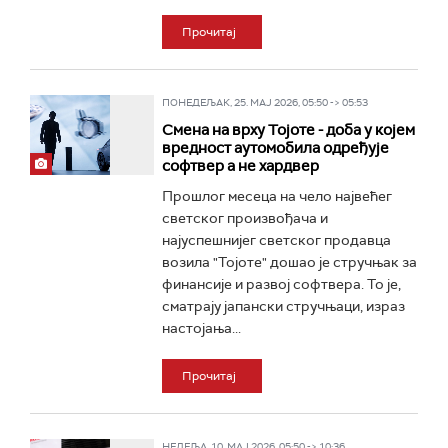
Прочитај
ПОНЕДЕЉАК, 25. МАЈ 2026, 05:50 -> 05:53
Смена на врху Тојоте - доба у којем
вредност аутомобила одређује
софтвер а не хардвер
Прошлог месеца на чело највећег
светског произвођача и
најуспешнијег светског продавца
возила "Тојоте" дошао је стручњак за
финансије и развој софтвера. То је,
сматрају јапански стручњаци, израз
настојања...
Прочитај
НЕДЕЉА, 10. МАЈ 2026, 05:50 -> 10:36