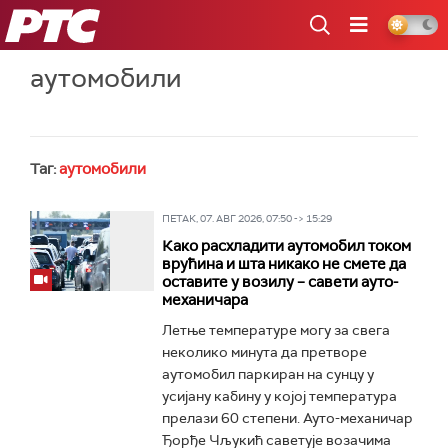
РТС
аутомобили
Таг:
аутомобили
ПЕТАК, 07. АВГ 2026, 07:50 -> 15:29
Како расхладити аутомобил током
врућина и шта никако не смете да
оставите у возилу – савети ауто-
механичара
Летње температуре могу за свега
неколико минута да претворе
аутомобил паркиран на сунцу у
усијану кабину у којој температура
прелази 60 степени. Ауто-механичар
Ђорђе Чљукић саветује возачима