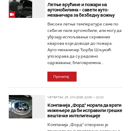
Летње врућине и пожари на
аутомобилима – савети ауто-
механичара за безбедну вожњу
Високе летње температуре саме по
себи не пале аутомобиле, али могу да
убрзају испољавање скривених
кварова који доводе до пожара.
Ауто-механичар Ђорђе Шљукић
упозорава да су редовно
одржавање, благовремена...
Прочитај
ЧЕТВРТАК, 25. ЈУН 2026, 22:00 -> 22:10
Компанија „Форд“ морала да врати
инжењере да би исправили грешке
вештачке интелигенције
Компанија „Форд“ отворено је