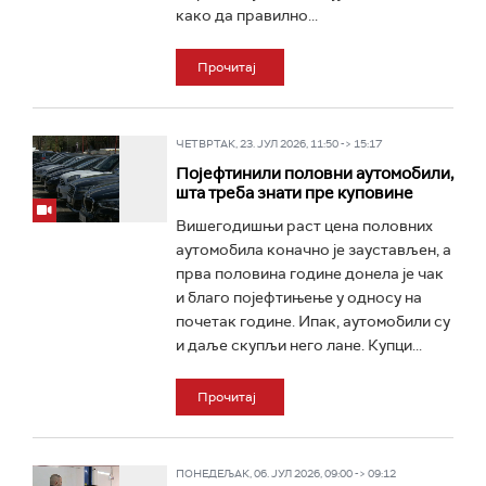
како да правилно...
Прочитај
ЧЕТВРТАК, 23. ЈУЛ 2026, 11:50 -> 15:17
Појефтинили половни аутомобили,
шта треба знати пре куповине
Вишегодишњи раст цена половних
аутомобила коначно је заустављен, а
прва половина године донела је чак
и благо појефтињење у односу на
почетак године. Ипак, аутомобили су
и даље скупљи него лане. Купци...
Прочитај
ПОНЕДЕЉАК, 06. ЈУЛ 2026, 09:00 -> 09:12