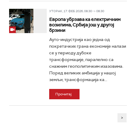
УТОРАК, 17. ФЕБ 2026, 08:30 -> 08:30
Европа убрзава ка електричним
возилима, Србија још у другој
брзини
Ауто-индустрија као једна од
покретачких грана економије налази
се у периоду дубоке
трансформације, паралелно са
снажним геополитичким изазовима.
Поред великих амбиција у нашој
земљи, трансформација ка...
Прочитај
>