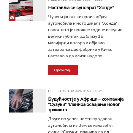
Наставља се суноврат "Хонде"
Чувени јапански произвођач
аутомобила и мотоцикала "Хонда",
након што је прошле године искусио
велики губитак од близу 16
милијарди долара и објавио
затварање две фабрике у Кини,
наставља да клизи надоле...
Прочитај
НЕДЕЉА, 19. АПР 2026, 05:53 -> 13:25
Будућност је у Африци – компанија
"Сузуки" планира освајање новог
тржишта
Други по успешности продавац
аутомобила из Земље излазећег
сунца, "Сузуки", планира да од