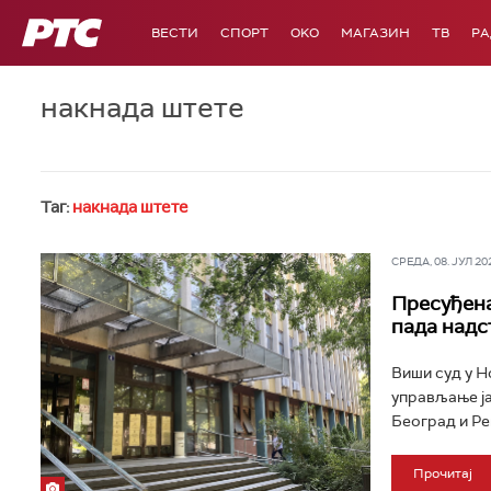
РТС
ВЕСТИ
СПОРТ
OKO
МАГАЗИН
ТВ
Р
накнада штете
Таг:
накнада штете
СРЕДА, 08. ЈУЛ 202
Пресуђена
пада над
Виши суд у Н
управљање ј
Београд и Реп
Прочитај