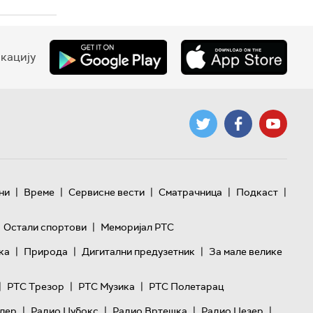
кацију
|
|
|
|
|
ни
Време
Сервисне вести
Сматрачница
Подкаст
|
Остали спортови
Меморијал РТС
|
|
|
ка
Природа
Дигитални предузетник
За мале велике
|
|
|
РТС Трезор
РТС Музика
РТС Полетарац
|
|
|
|
лер
Радио Џубокс
Радио Вртешка
Радио Џезер