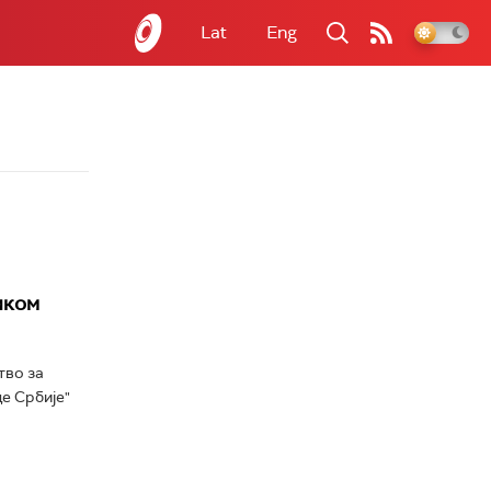
Lat
Eng
иком
тво за
е Србије"