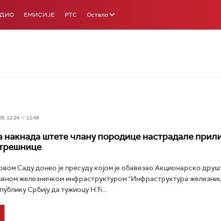
АДИО
ЕМИСИЈЕ
РТС
Остало
6, 12:24 -> 12:48
 накнада штете члану породице настрадале прил
стрешнице
овом Саду донео је пресуду којом је обавезао Акционарско друш
авном железничком инфраструктуром "Инфраструктура железниц
ублику Србију да тужиоцу Н.Ћ...