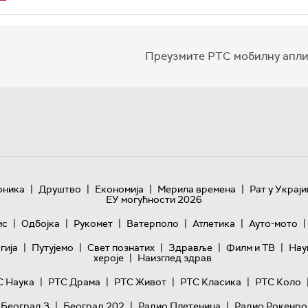
Преузмите РТС мобилну апли
|
|
|
|
оника
Друштво
Економија
Мерила времена
Рат у Украји
ЕУ могућности 2026
|
|
|
|
|
|
ис
Одбојка
Рукомет
Ватерполо
Атлетика
Ауто-мото
|
|
|
|
|
гијa
Путујемо
Свет познатих
Здравље
Филм и ТВ
Нау
|
хероје
Наизглед здрав
|
|
|
|
С Наука
РТС Драма
РТС Живот
РТС Класика
РТС Коло
|
|
|
 Београд 3
Београд 202
Радио Плетеница
Радио Рокенро